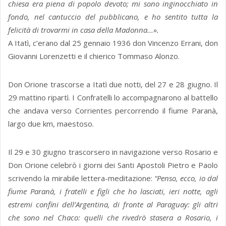
chiesa era piena di popolo devoto; mi sono inginocchiato in
fondo, nel cantuccio del pubblicano, e ho sentito tutta la
felicità di trovarmi in casa della Madonna...».
A Itatì, c’erano dal 25 gennaio 1936 don Vincenzo Errani, don
Giovanni Lorenzetti e il chierico Tommaso Alonzo.
Don Orione trascorse a Itatì due notti, del 27 e 28 giugno. Il
29 mattino ripartì. I Confratelli lo accompagnarono al battello
che andava verso Corrientes percorrendo il fiume Paranà,
largo due km, maestoso.
Il 29 e 30 giugno trascorsero in navigazione verso Rosario e
Don Orione celebrò i giorni dei Santi Apostoli Pietro e Paolo
scrivendo la mirabile lettera-meditazione:
“Penso, ecco, io dal
fiume Paranà, i fratelli e figli che ho lasciati, ieri notte, agli
estremi confini dell’Argentina, di fronte al Paraguay: gli altri
che sono nel Chaco: quelli che rivedrò stasera a Rosario, i