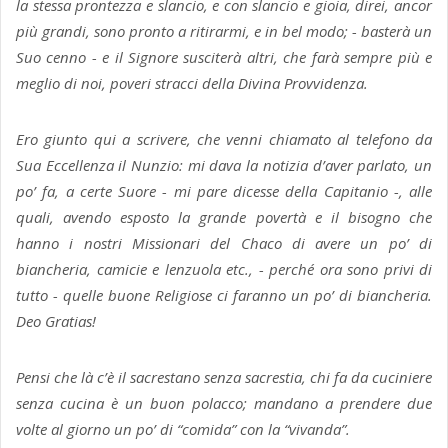
la stessa prontezza e slancio, e con slancio e gioia, direi, ancor
più grandi, sono pronto a ritirarmi, e in bel modo; - basterà un
Suo cenno - e il Signore susciterà altri, che farà sempre più e
meglio di noi, poveri stracci della Divina Provvidenza.
Ero giunto qui a scrivere, che venni chiamato al telefono da
Sua Eccellenza il Nunzio: mi dava la notizia d’aver parlato, un
po’ fa, a certe Suore - mi pare dicesse della Capitanio -, alle
quali, avendo esposto la grande povertà e il bisogno che
hanno i nostri Missionari del Chaco di avere un po’ di
biancheria, camicie e lenzuola etc., - perché ora sono privi di
tutto - quelle buone Religiose ci faranno un po’ di biancheria.
Deo Gratias!
Pensi che là c’è il sacrestano senza sacrestia, chi fa da cuciniere
senza cucina è un buon polacco; mandano a prendere due
volte al giorno un po’ di “comida” con la “vivanda”.