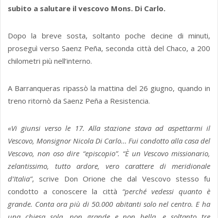
subito a salutare il vescovo Mons. Di Carlo.
Dopo la breve sosta, soltanto poche decine di minuti,
proseguì verso Saenz Peña, seconda città del Chaco, a 200
chilometri più nell’interno.
A Barranqueras ripassò la mattina del 26 giugno, quando in
treno ritornò da Saenz Peña a Resistencia.
«Vi giunsi verso le 17. Alla stazione stava ad aspettarmi il
Vescovo, Monsignor Nicola Di Carlo… Fui condotto alla casa del
Vescovo, non oso dire “episcopio”. “È un Vescovo missionario,
zelantissimo, tutto ardore, vero carattere di meridionale
d’Italia”
, scrive Don Orione che dal Vescovo stesso fu
condotto a conoscere la città
“perché vedessi quanto è
grande. Conta ora più di 50.000 abitanti solo nel centro. E ha
una chiesa sola, non grande e non bella, e soltanto tre