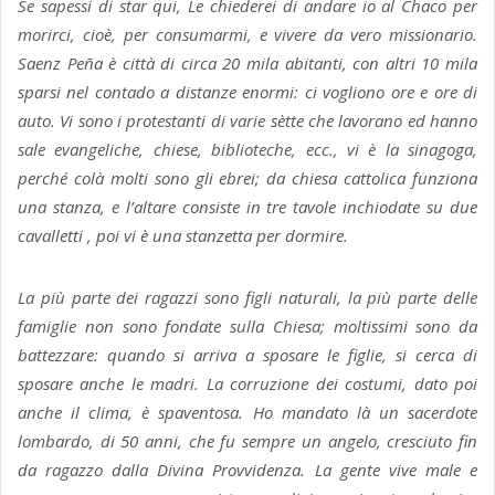
Se sapessi di star qui, Le chiederei di andare io al Chaco per
morirci, cioè, per consumarmi, e vivere da vero missionario.
Saenz Peña è città di circa 20 mila abitanti, con altri 10 mila
sparsi nel contado a distanze enormi: ci vogliono ore e ore di
auto. Vi sono i protestanti di varie sètte che lavorano ed hanno
sale evangeliche, chiese, biblioteche, ecc., vi è la sinagoga,
perché colà molti sono gli ebrei; da chiesa cattolica funziona
una stanza, e l’altare consiste in tre tavole inchiodate su due
cavalletti , poi vi è una stanzetta per dormire.
La più parte dei ragazzi sono figli naturali, la più parte delle
famiglie non sono fondate sulla Chiesa; moltissimi sono da
battezzare: quando si arriva a sposare le figlie, si cerca di
sposare anche le madri. La corruzione dei costumi, dato poi
anche il clima, è spaventosa. Ho mandato là un sacerdote
lombardo, di 50 anni, che fu sempre un angelo, cresciuto fin
da ragazzo dalla Divina Provvidenza. La gente vive male e