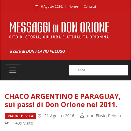
6 Agosto 2026.
Home
Contatti
CHACO ARGENTINO E PARAGUAY,
sui passi di Don Orione nel 2011.
21 Agosto 2016
don Flavio Peloso
PAGINE DI VITA
1409 visite