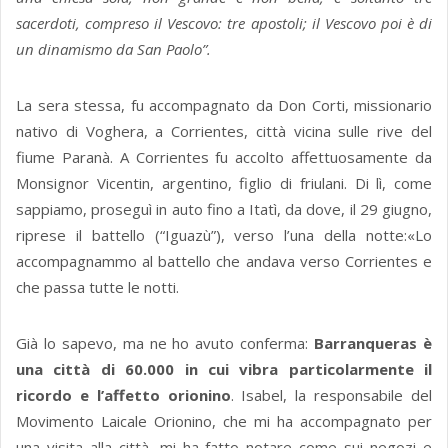
sacerdoti, compreso il Vescovo: tre apostoli; il Vescovo poi è di
un dinamismo da San Paolo”.
La sera stessa, fu accompagnato da Don Corti, missionario
nativo di Voghera, a Corrientes, città vicina sulle rive del
fiume Paranà. A Corrientes fu accolto affettuosamente da
Monsignor Vicentin, argentino, figlio di friulani. Di lì, come
sappiamo, proseguì in auto fino a Itatì, da dove, il 29 giugno,
riprese il battello (“Iguazù”), verso l’una della notte:«Lo
accompagnammo al battello che andava verso Corrientes e
che passa tutte le notti.
Già lo sapevo, ma ne ho avuto conferma:
Barranqueras è
una città di 60.000 in cui vibra particolarmente il
ricordo e l’affetto orionino
. Isabel, la responsabile del
Movimento Laicale Orionino, che mi ha accompagnato per
una visita alla città, mi ha fatto notare come sui negozi e