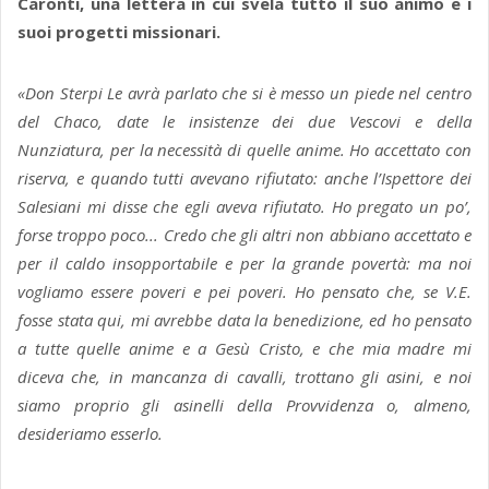
Caronti, una lettera in cui svela tutto il suo animo e i
suoi progetti missionari.
«Don Sterpi Le avrà parlato che si è messo un piede nel centro
del Chaco, date le insistenze dei due Vescovi e della
Nunziatura, per la necessità di quelle anime. Ho accettato con
riserva, e quando tutti avevano rifiutato: anche l’Ispettore dei
Salesiani mi disse che egli aveva rifiutato. Ho pregato un po’,
forse troppo poco... Credo che gli altri non abbiano accettato e
per il caldo insopportabile e per la grande povertà: ma noi
vogliamo essere poveri e pei poveri. Ho pensato che, se V.E.
fosse stata qui, mi avrebbe data la benedizione, ed ho pensato
a tutte quelle anime e a Gesù Cristo, e che mia madre mi
diceva che, in mancanza di cavalli, trottano gli asini, e noi
siamo proprio gli asinelli della Provvidenza o, almeno,
desideriamo esserlo.