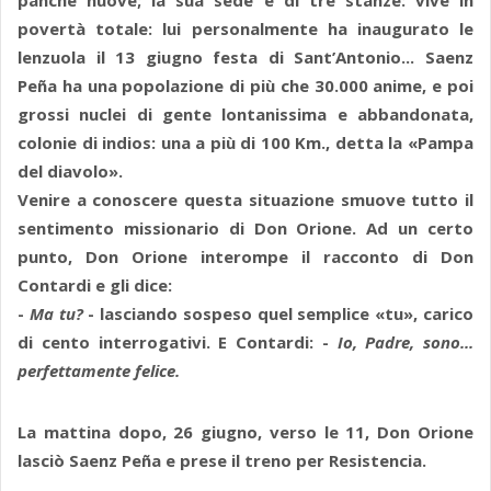
panche nuove; la sua sede è di tre stanze: vive in
povertà totale: lui personalmente ha inaugurato le
lenzuola il 13 giugno festa di Sant’Antonio... Saenz
Peña ha una popolazione di più che 30.000 anime, e poi
grossi nuclei di gente lontanissima e abbandonata,
colonie di indios: una a più di 100 Km., detta la «Pampa
del diavolo».
Venire a conoscere questa situazione smuove tutto il
sentimento missionario di Don Orione. Ad un certo
punto, Don Orione interompe il racconto di Don
Contardi e gli dice:
-
Ma tu?
- lasciando sospeso quel semplice «tu», carico
di cento interrogativi. E Contardi: -
Io, Padre, sono...
perfettamente felice.
La mattina dopo, 26 giugno, verso le 11, Don Orione
lasciò Saenz Peña e prese il treno per Resistencia.