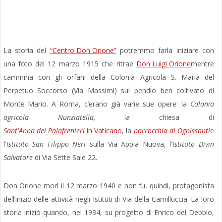
La storia del
“Centro Don Orione”
potremmo farla iniziare con
una foto del 12 marzo 1915 che ritrae
Don Luigi Orione
mentre
cammina con gli orfani della Colonia Agricola S. Maria del
Perpetuo Soccorso (Via Massimi) sul pendio ben coltivato di
Monte Mario. A Roma, c’erano già varie sue opere: la
Colonia
agricola
Nunziatella,
la chiesa di
Sant'Anna dei Palafrenieri
in Vaticano
, la
parrocchia di Ognissanti
e
l'
Istituto
San Filippo Neri
sulla Via Appia Nuova, l'
Istituto
Divin
Salvatore
di Via Sette Sale 22.
Don Orione morì il 12 marzo 1940 e non fu, quindi, protagonista
dell’inizio delle attività negli Istituti di Via della Camilluccia. La loro
storia iniziò quando, nel 1934, su progetto di Enrico del Debbio,