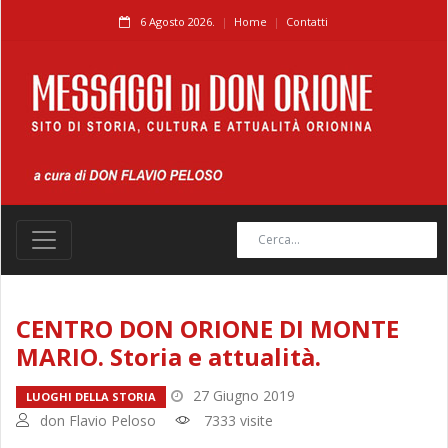
6 Agosto 2026.
Home
Contatti
CENTRO DON ORIONE DI MONTE
MARIO. Storia e attualità.
27 Giugno 2019
LUOGHI DELLA STORIA
don Flavio Peloso
7333 visite