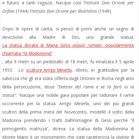
e futuro a tanti ragazzi. Nacque così l’
Istituto Don Orione per
Orfani
(1944) l’
Istituto Don Orione per Mutilatini
(1949).
Dopo le opere di carità, si pensò di porre anche un segno di
devozione alla Madre di Dio, una grande statua.
La statua dorata di Maria
Salus populi romani
, popolarmente
chiamata “
la Madonnina
”
, alta 9 metri su un piedistallo di 18 metri, fu innalzata il 5 aprile
1953. Lo
scultore Arrigo Minerbi
, ebreo, in gratitudine per la
salvezza che gli era stata offerta dagli Orionini in Roma negli anni
della persecuzione, disse
“Datemi del rame e ve la farò io la
statua”.
Nacque una nobile gara popolare per radunare il rame
occorrente per la statua. Arrigo Minerbi, uno dei più grandi
scultori della prima metà del Novecento, modellò il volto della
Madonna prendendo i tratti dall’immagine di Gesù perché “il
primogenito matrizza”, diceva. La statua della Madonnina di
Monte Mario è un monumento che oggi caratterizza la
skyline
di