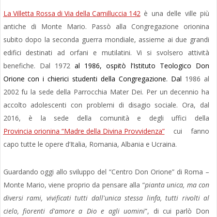
La Villetta Rossa di Via della Camilluccia 142
è una delle ville più
antiche di Monte Mario. Passò alla Congregazione orionina
subito dopo la seconda guerra mondiale, assieme ai due grandi
edifici destinati ad orfani e mutilatini. Vi si svolsero attività
benefiche. Dal 1972
al 1986, ospitò l’Istituto Teologico Don
Orione con i chierici studenti della Congregazione. Dal
1986 al
2002 fu la sede della Parrocchia Mater Dei. Per un decennio ha
accolto adolescenti con problemi di disagio sociale. Ora, dal
2016, è la sede della comunità e degli uffici della
Provincia orionina “Madre della Divina Provvidenza”
cui fanno
capo tutte le opere d’Italia, Romania, Albania e Ucraina.
Guardando oggi allo sviluppo del “Centro Don Orione” di Roma –
Monte Mario, viene proprio da pensare alla “
pianta unica, ma con
diversi rami, vivificati tutti dall'unica stessa linfa, tutti rivolti al
cielo, fiorenti d'amore a Dio e agli uomini
”, di cui parlò Don