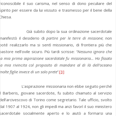
riconoscibile il suo carisma, nel senso di dono peculiare del
Spirito per essere da lui vissuto e trasmesso per il bene della
Chiesa.
Già subito dopo la sua ordinazione sacerdotale
manifestò il desiderio di
partire per le terre di missione
; non
poté realizzarlo ma si sentì missionario, di frontiera più che
pastore nell’ovile sicuro. Più tardi scrisse:
“Nessuno ignora che
la mia prima aspirazione sacerdotale fu missionaria… Ho fissato
la mia rivincita col proposito di mandare al di là dell’oceano
molte figlie invece di un solo prete
”.
[3]
L’aspirazione missionaria non ebbe seguito perché
il Barberis, giovane sacerdote, fu subito chiamato al servizio
dell’arcivescovo di Torino come segretario. Tale ufficio, svolto
dal 1907 al 1924, non gli impedì ma anzi favorì il suo ministero
sacerdotale socialmente aperto e lo aiutò a formarsi una