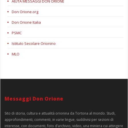
AIUTA MESSAGGI DON ORIONE
Don Orione.org
Don Orione Italia
PSMC
Istituto Secolare Orionino
MLO
Messaggi Don Orione
Sito di storia, cultura e attualità orionina da Tortona al mondo. Studi,
approfondimenti, commenti, in varie lingue, suddivisi per sezioni di
interesse, con documenti, foto d’archivio, video, una miniera cui attingere