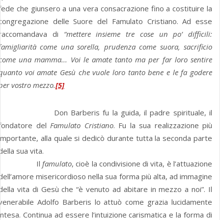
fede che giunsero a una vera consacrazione fino a costituire la
congregazione delle Suore del Famulato Cristiano. Ad esse
raccomandava di
“mettere insieme tre cose un po’ difficili:
famigliarità come una sorella, prudenza come suora, sacrificio
come una mamma... Voi le amate tanto ma per far loro sentire
quanto voi amate Gesù che vuole loro tanto bene e le fa godere
per vostro mezzo.
[5]
Don Barberis fu la guida, il padre spirituale, il
fondatore del
Famulato Cristiano
. Fu la sua realizzazione più
importante, alla quale si dedicò durante tutta la seconda parte
della sua vita.
Il
famulato
, cioè la condivisione di vita, è l’attuazione
dell’amore misericordioso nella sua forma più alta, ad immagine
della vita di Gesù che “è venuto ad abitare in mezzo a noi”. Il
venerabile Adolfo Barberis lo attuò come grazia lucidamente
intesa. Continua ad essere l’intuizione carismatica e la forma di