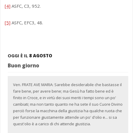
[4]
ASFC, C3, 952.
[5]
ASFC, EFC3, 48.
OGGI È IL
8 AGOSTO
Buon giorno
Ven. FRATE AVE MARIA: Sarebbe desiderabile che bastasse il
fare bene, per avere bene; ma Gesù ha fatto bene ed è
finito in Croce, e in virtù dei suoi meriti i tempi sono un po'
cambiati; ma non tanto quanto ne ha sete il suo Cuore Divino
perciò forse la macchina della giustizia ha qualche ruota che
per funzionare giustamente attende un po' d'olio e... si sa
quest'olio è a carico di chi attende giustizia.