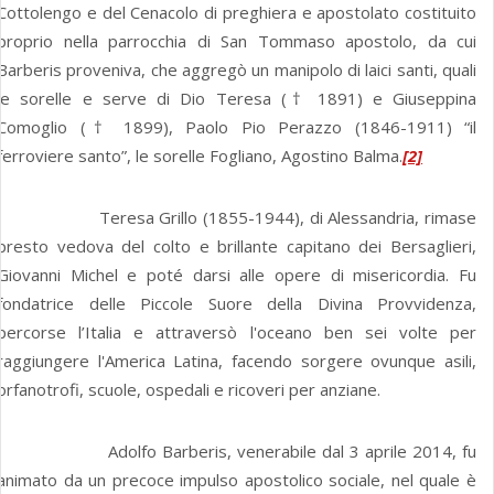
Cottolengo e del Cenacolo di preghiera e apostolato costituito
proprio nella parrocchia di San Tommaso apostolo, da cui
Barberis proveniva, che aggregò un manipolo di laici santi, quali
le sorelle e serve di Dio Teresa († 1891) e Giuseppina
Comoglio († 1899), Paolo Pio Perazzo (1846-1911) “il
ferroviere santo”, le sorelle Fogliano, Agostino Balma.
[2]
Teresa Grillo (1855-1944), di Alessandria, rimase
presto vedova del colto e brillante capitano dei Bersaglieri,
Giovanni Michel e poté darsi alle opere di misericordia. Fu
fondatrice delle Piccole Suore della Divina Provvidenza,
percorse l’Italia e attraversò l'oceano ben sei volte per
raggiungere l'America Latina, facendo sorgere ovunque asili,
orfanotrofi, scuole, ospedali e ricoveri per anziane.
Adolfo Barberis, venerabile dal 3 aprile 2014, fu
animato da un precoce impulso apostolico sociale, nel quale è