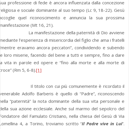
sua professione di fede è ancora influenzata dalla concezione
religiosa e sociale dominante al suo tempo (Lc 9, 18-22). Gesù
accoglie quel riconoscimento e annuncia la sua prossima
manifestazione (Mt 16, 21).
La manifestazione della paternità di Dio avviene
mediante l’esperienza di misericordia del figlio che ama i fratelli
“mentre eravamo ancora peccatori”, condividendo e subendo
le loro miserie, facendo del bene a tutti e sempre, fino a dare
la vita in parole ed opere e “fino alla morte e alla morte di
croce” (Rm 5, 6-8).
[1]
Il titolo con cui più comunemente è ricordato il
venerabile Adolfo Barberis è quello di “Padre”, riconoscendo
nella “paternità” la nota dominante della sua vita personale e
della sua azione ecclesiale. Anche sul marmo del sepolcro del
Fondatore del Famulato Cristiano, nella chiesa del Gesù di Via
Lomellina 4, a Torino, troviamo scritto “
Il Padre vive in Lui
”.