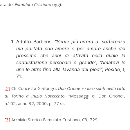
vita del
Famulato Cristiano
oggi.
Adolfo Barberis:
“Serve più un’ora di sofferenza
ma portata con amore e per amore anche del
prossimo che anni di attività nella quale la
soddisfazione personale è grande”; ”Amatevi le
une le altre fino alla lavanda dei piedi”; Positio
, I,
71.
[2]
Cfr Concetta Giallongo,
Don Orione e i laici santi nella città
di Torino a inizio Novecento
, “Messaggi di Don Orione”,
n.102, anno 32, 2000, p. 77 ss.
[3]
Archivio Storico Famulato Cristiano, C3, 729.