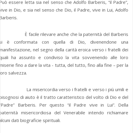
Può essere letta sia nel senso che Adolfo Barberis, “il Padre”,
vive in Dio, e sia nel senso che Dio, il Padre, vive in Lui, Adolfo
Barberis.
È facile rilevare anche che la paternità del Barberis
si è conformata con quella di Dio, divenendone una
manifestazione, nel segno della carità eroica verso i fratelli dei
quali ha assunto e condiviso la vita sovvenendo alle loro
miserie fino a dare la vita - tutta, del tutto, fino alla fine – per la
loro salvezza.
La misericordia verso i fratelli e verso i più umili e
bisognosi di aiuto è il tratto caratteristico del volto di Dio e del
“Padre” Barberis. Per questo “il Padre vive in Lui”. Della
paternità misericordiosa del Venerabile intendo richiamare
alcuni dati biograficie spirituali.