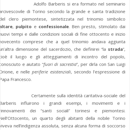
Adolfo Barberis si era formato nel seminario
arcivescovile di Torino secondo la grande e santa tradizione
del clero piemontese, sintetizzata nel trinomio simbolico
altare
,
pulpito
e
confessionale
. Ben presto, stimolato dai
nuovi tempi e dalle condizioni sociali di fine ottocento e inizio
novecento comprese che a quel trinomio andava aggiunta
un’altra dimensione del sacerdozio, che definirei “la
strada
”,
cioè il luogo e gli atteggiamenti di incontro del popolo,
conosciuto e aiutato “
fuori di sacrestia
”, per dirla con San Luigi
Orione, e nelle
periferie esistenziali
, secondo l’espressione di
Papa Francesco.
Certamente sulla identità caritativa-sociale del
Barberis influirono i grandi esempi, i movimenti e i
rinnovamenti dei “santi sociali” torinesi e piemontesi.
Nell’Ottocento, un quarto degli abitanti della nobile Torino
viveva nell’indigenza assoluta, senza alcuna forma di soccorso