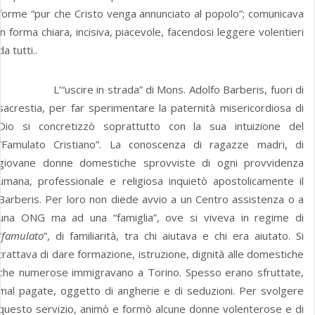
forme “pur che Cristo venga annunciato al popolo”; comunicava
in forma chiara, incisiva, piacevole, facendosi leggere volentieri
da tutti..
L’“uscire in strada” di Mons. Adolfo Barberis, fuori di
sacrestia, per far sperimentare la paternità misericordiosa di
Dio si concretizzò soprattutto con la sua intuizione del
“Famulato Cristiano”. La conoscenza di ragazze madri, di
giovane donne domestiche sprovviste di ogni provvidenza
umana, professionale e religiosa inquietò apostolicamente il
Barberis. Per loro non diede avvio a un Centro assistenza o a
una ONG ma ad una “famiglia”, ove si viveva in regime di
“
famulato
”, di familiarità, tra chi aiutava e chi era aiutato. Si
trattava di dare formazione, istruzione, dignità alle domestiche
che numerose immigravano a Torino. Spesso erano sfruttate,
mal pagate, oggetto di angherie e di seduzioni. Per svolgere
questo servizio, animò e formò alcune donne volenterose e di