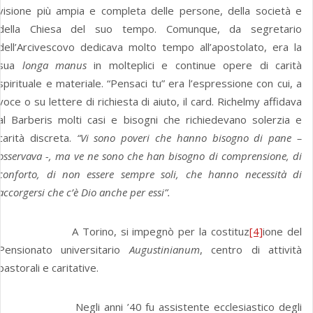
visione più ampia e completa delle persone, della società e
della Chiesa del suo tempo. Comunque, da segretario
dell’Arcivescovo dedicava molto tempo all’apostolato, era la
sua
longa manus
in molteplici e continue opere di carità
spirituale e materiale. “Pensaci tu” era l’espressione con cui, a
voce o su lettere di richiesta di aiuto, il card. Richelmy affidava
al Barberis molti casi e bisogni che richiedevano solerzia e
carità discreta.
“Vi sono poveri che hanno bisogno di pane –
osservava -, ma ve ne sono che han bisogno di comprensione, di
conforto, di non essere sempre soli, che hanno necessità di
accorgersi che c’è Dio anche per essi”.
A Torino, si impegnò per la costituz
[4]
ione del
Pensionato universitario
Augustinianum
, centro di attività
pastorali e caritative.
Negli anni ’40 fu assistente ecclesiastico degli