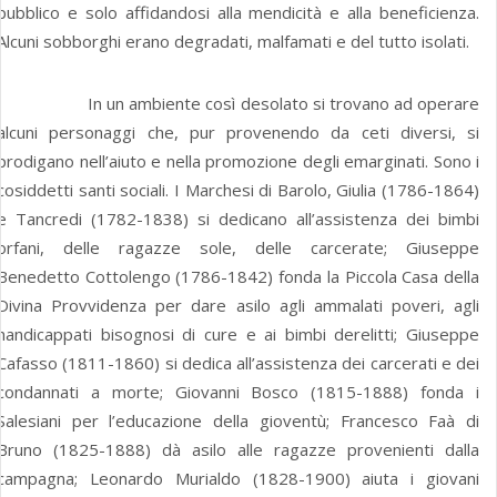
pubblico e solo affidandosi alla mendicità e alla beneficienza.
Alcuni sobborghi erano degradati, malfamati e del tutto isolati.
In un ambiente così desolato si trovano ad operare
alcuni personaggi che, pur provenendo da ceti diversi, si
prodigano nell’aiuto e nella promozione degli emarginati. Sono i
cosiddetti santi sociali. I Marchesi di Barolo, Giulia (1786-1864)
e Tancredi (1782-1838) si dedicano all’assistenza dei bimbi
orfani, delle ragazze sole, delle carcerate; Giuseppe
Benedetto Cottolengo (1786-1842) fonda la Piccola Casa della
Divina Provvidenza per dare asilo agli ammalati poveri, agli
handicappati bisognosi di cure e ai bimbi derelitti; Giuseppe
Cafasso (1811-1860) si dedica all’assistenza dei carcerati e dei
condannati a morte; Giovanni Bosco (1815-1888) fonda i
Salesiani per l’educazione della gioventù; Francesco Faà di
Bruno (1825-1888) dà asilo alle ragazze provenienti dalla
campagna; Leonardo Murialdo (1828-1900) aiuta i giovani