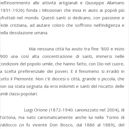
nell’inserimento alle attività artigianali e Giuseppe Allamano
(1851-1926) fonda i Missionari che invia in aiuto ai popoli più
sfruttati nel mondo. Questi santi si dedicano, con passione e
fede cristiana, ad aiutare coloro che soffrono nell’indigenza e
nella desolazione umana.
Mai nessuna città ha avuto tra fine ‘800 e inizio
‘900 una così alta concentrazione di santi, immersi nelle
condizioni del popolo umile, che hanno fatto, con Dio nel cuore,
la scelta preferenziale dei poveri. E il fenomeno si irradiò in
tutto il Piemonte. Non c’è diocesi o città, grande o piccola, che
non sia stata segnata da eroi indomiti e santi del riscatto delle
umili classi popolari.
Luigi Orione (1872-1940. canonizzato nel 2004), di
Tortona, ma nato carismaticamente anche lui nella Torino di
Valdocco (vi fu vivente Don Bosco, dal 1886 al 1889), del