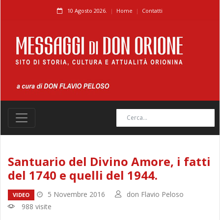
10 Agosto 2026.
Home
Contatti
Santuario del Divino Amore, i fatti
del 1740 e quelli del 1944.
5 Novembre 2016
don Flavio Peloso
VIDEO
988 visite