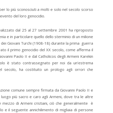
er lo più sconosciuti a molti e solo nel secolo scorso
l’evento del loro genocidio.
 realizzato dal 25 al 27 settembre 2001 ha riproposto
nia e in particolare quello dello sterminio di un milione
dei Giovani Turchi (1908-18) durante la prima guerra
to il primo genocidio del XX secolo, come afferma il
vanni Paolo II e dal Catholicos degli Armeni Karekin
lo è stato contrassegnato per noi da un’estrema
del secolo, ha costituito un prologo agli orrori che
arazione comune sempre firmata da Giovanni Paolo II e
il luogo più sacro e caro agli Armeni, dove tra le altre
 e mezzo di Armeni cristiani, ciò che generalmente è
o e il seguente annichilimento di migliaia di persone