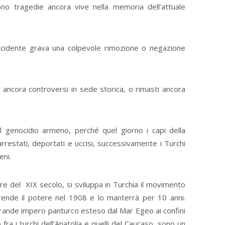
ono tragedie ancora vive nella memoria dell’attuale
Occidente grava una colpevole rimozione o negazione
ncora controversi in sede storica, o rimasti ancora
el genocidio armeno, perché quel giorno i capi della
restati, deportati e uccisi, successivamente i Turchi
eni.
ire del XIX secolo, si sviluppa in Turchia il movimento
ende il potere nel 1908 e lo manterrà per 10 anni.
rande impero panturco esteso dal Mar Egeo ai confini
fra i turchi dell’Anatolia e quelli del Caucaso, sono un