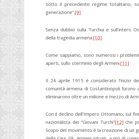
sotto il precedente regime totalitario, s
generazione”.
[9]
Senza dubbio sulla Turchia e sull’intero 
della tragedia armena.
[10]
Come sappiamo, sono numerosi i problemi a
aperti, sullo sterminio degli Armeni.
[11]
Il 24 aprile 1915 è considerato l’inizio d
comunità armena di Costantinopoli furono ar
eliminarono oltre un milione e mezzo di Arm
Con il declino dell’Impero Ottomano, sul fin
nazionalista dei “Giovani Turchi”
[12]
che pr
Scopo del movimento è la creazione di un g
della Cina. Gli Armeni situati a mò di cuneo 