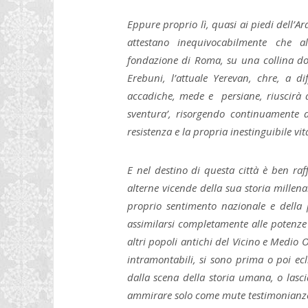
Eppure proprio lì, quasi ai piedi dell’A
attestano inequivocabilmente che a
fondazione di Roma, su una collina dom
Erebuni, l’attuale Yerevan, chre, a di
accadiche, mede e persiane, riuscirà a 
sventura’, risorgendo continuamente d
resistenza e la propria inestinguibile vita
E nel destino di questa città è ben raf
alterne vicende della sua storia mille
proprio sentimento nazionale e della 
assimilarsi completamente alle potenze
altri popoli antichi del Vicino e Medi
intramontabili, si sono prima o poi ec
dalla scena della storia umana, o las
ammirare solo come mute testimonianze