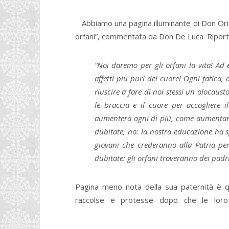
Abbiamo una pagina illuminante di Don Orione
orfani”, commentata da Don De Luca. Riporti
“Noi daremo per gli orfani la vita! Ad e
affetti più puri del cuore! Ogni fatica,
riuscire a fare di noi stessi un olocaus
le braccia e il cuore per accogliere 
aumenterà ogni dì più, come aumentano i
dubitate, no: la nostra educazione ha sp
giovani che crederanno alla Patria pe
dubitate: gli orfani troveranno dei padr
Pagina meno nota della sua paternità è qu
raccolse e protesse dopo che le loro 