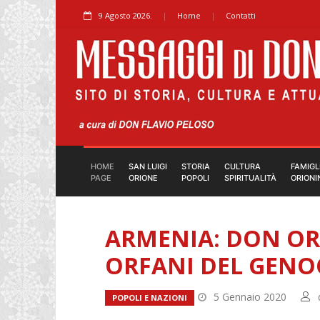
9 Agosto 2026.
Home
Contatti
HOME
SAN LUIGI
STORIA
CULTURA
FAMIGL
PAGE
ORIONE
POPOLI
SPIRITUALITÀ
ORIONI
ARMENIA: DON OR
ORFANI DEL GENO
5 Gennaio 2020
POPOLI E NAZIONI