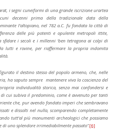
rarat, i segni cuneiformi di una grande iscrizione urartea
lcuni decenni prima della tradizionale data della
inante l’altopiano, nel 782 a.C. fu fondata la città di
fferenza delle più potenti e opulente metropoli ittite,
sfidare i secoli e i millenni ‘ben tetragona ai colpi di
a lutti e rovine, per riaffermare la propria indomita
lità.
figurato il destino stesso del popolo armeno, che, nelle
naria, ha saputo sempre mantenere viva la coscienza del
propria individualità storica, senza mai confondersi e
 di cui subiva il predominio, come è avvenuto per tanti
o Oriente che, pur avendo fondato imperi che sembravano
lissati e dissolti nel nulla, scomparendo completamente
ciando tutt’al più monumenti archeologici che possiamo
 di uno splendore irrimediabilmente passato”
.
[6]