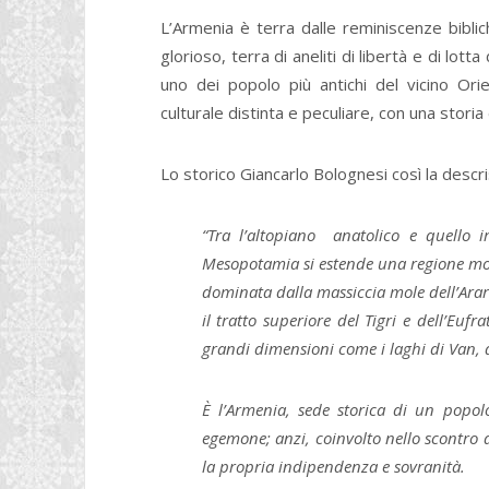
L’Armenia è terra dalle reminiscenze biblic
glorioso, terra di aneliti di libertà e di lot
uno dei popolo più antichi del vicino Orien
culturale distinta e peculiare, con una storia 
Lo storico Giancarlo Bolognesi così la descr
“Tra l’altopiano anatolico e quello i
Mesopotamia si estende una regione mon
dominata dalla massiccia mole dell’Arara
il tratto superiore del Tigri e dell’Eu
grandi dimensioni come i laghi di Van, d
È l’Armenia, sede storica di un popo
egemone; anzi, coinvolto nello scontro 
la propria indipendenza e sovranità.