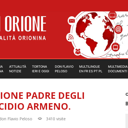
IA
ATTUALITÀ
TORTONA
DON FLAVIO
MULTILINGUE
MULTIMEDIA
NA
NOTIZIE
IERI E OGGI
PELOSO
EN FR ES PT PL
DOCUMENTI
IONE PADRE DEGLI
O
CIDIO ARMENO.
don Flavio Peloso
3410 visite