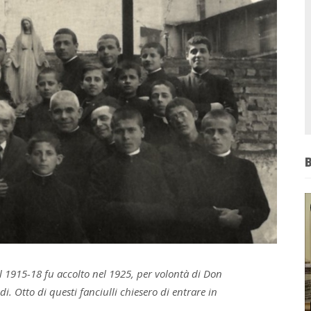
 1915-18 fu accolto nel 1925, per volontà di Don
di. Otto di questi fanciulli chiesero di entrare in