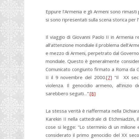
Eppure l’Armenia e gli Armeni sono rimasti p
si sono ripresentati sulla scena storica per 
Il viaggio di Giovanni Paolo II in Armenia
all’attenzione mondiale il problema dell’Arme
e mezzo di Armeni, perpetrato dal Governo 
mondiale. Questo è generalmente considera
Comunicato congiunto firmato a Roma da Gio
II il 9 novembre del 2000.
[7]
“Il XX seco
violenza. Il genocidio armeno, all’inizio 
sarebbero seguiti…”.
[8]
La stessa verità è riaffermata nella Dichi
Karekin II nella cattedrale di Etchmiadzin, 
cose si legge: “Lo sterminio di un milione
considerato il primo genocidio del XX secol