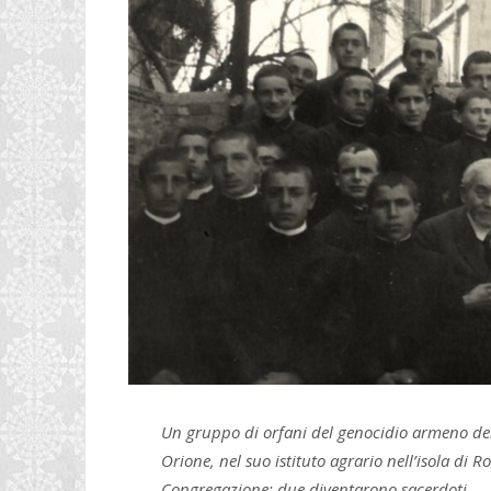
Un gruppo di orfani del genocidio armeno del
Orione, nel suo istituto agrario nell’isola di Ro
Congregazione; due diventarono sacerdoti.