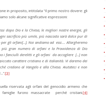
 in proposito, intitolata “Il primo nostro dovere: gli
amo solo alcune significative espressioni:
ssi dopo Dio e la Chiesa, le migliori nostre energie, gli
 ogni sacrificio più umile, più nascosto sarà dolce pur di
to per gli orfani[…]. Noi andiamo ad essi.... Allargheremo
il più gran numero di orfani e la Provvidenza di Dio
 fanciulli derelitti e gli orfani da accogliere […] non
iccato carattere cristiano e di italianità. Vi daremo dei
rché credono al Vangelo e alla Chiesa. Aiutateci e non
i…
”.
[3]
ella riservata agli orfani del genocidio armeno che
famiglie furono massacrate perché cristiani.
[4]