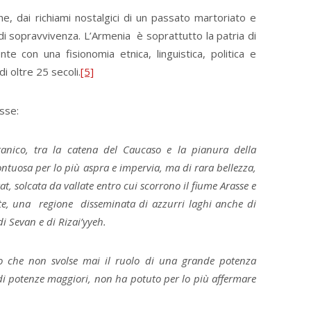
he, dai richiami nostalgici di un passato martoriato e
ta di sopravvivenza. L’Armenia è soprattutto la patria di
te con una fisionomia etnica, linguistica, politica e
di oltre 25 secoli.
[5]
isse:
ranico, tra la catena del Caucaso e la pianura della
tuosa per lo più aspra e impervia, ma di rara bellezza,
t, solcata da vallate entro cui scorrono il fiume Arasse e
frate, una regione disseminata di azzurri laghi anche di
i Sevan e di Rizai’yyeh.
lo che non svolse mai il ruolo di una grande potenza
di potenze maggiori, non ha potuto per lo più affermare