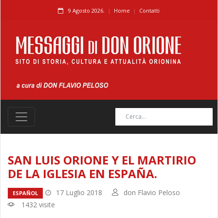
9 Agosto 2026.
Home
Contatti
SAN LUIS ORIONE Y EL MARTIRIO
DE LA IGLESIA EN ESPAÑA.
17 Luglio 2018
don Flavio Peloso
ESPAÑOL
1432 visite