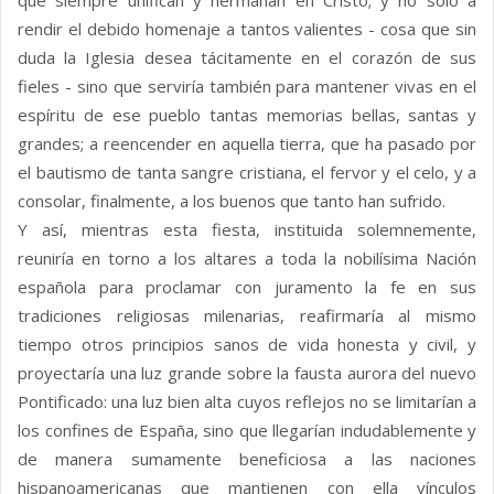
que siempre unifican y hermanan en Cristo; y no sólo a
rendir el debido homenaje a tantos valientes - cosa que sin
duda la Iglesia desea tácitamente en el corazón de sus
fieles - sino que serviría también para mantener vivas en el
espíritu de ese pueblo tantas memorias bellas, santas y
grandes; a reencender en aquella tierra, que ha pasado por
el bautismo de tanta sangre cristiana, el fervor y el celo, y a
consolar, finalmente, a los buenos que tanto han sufrido.
Y así, mientras esta fiesta, instituida solemnemente,
reuniría en torno a los altares a toda la nobilísima Nación
española para proclamar con juramento la fe en sus
tradiciones religiosas milenarias, reafirmaría al mismo
tiempo otros principios sanos de vida honesta y civil, y
proyectaría una luz grande sobre la fausta aurora del nuevo
Pontificado: una luz bien alta cuyos reflejos no se limitarían a
los confines de España, sino que llegarían indudablemente y
de manera sumamente beneficiosa a las naciones
hispanoamericanas que mantienen con ella vínculos