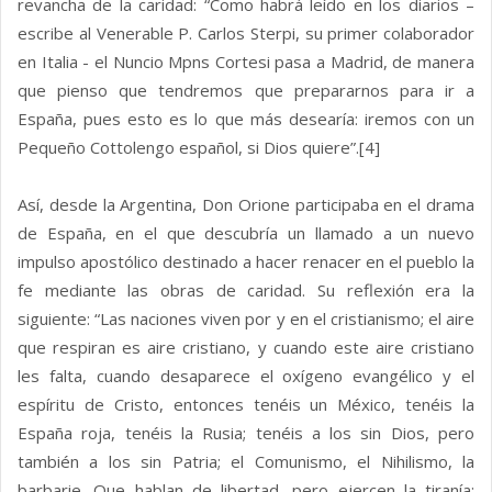
revancha de la caridad: “Como habrá leído en los diarios –
escribe al Venerable P. Carlos Sterpi, su primer colaborador
en Italia - el Nuncio Mpns Cortesi pasa a Madrid, de manera
que pienso que tendremos que prepararnos para ir a
España, pues esto es lo que más desearía: iremos con un
Pequeño Cottolengo español, si Dios quiere”.[4]
Así, desde la Argentina, Don Orione participaba en el drama
de España, en el que descubría un llamado a un nuevo
impulso apostólico destinado a hacer renacer en el pueblo la
fe mediante las obras de caridad. Su reflexión era la
siguiente: “Las naciones viven por y en el cristianismo; el aire
que respiran es aire cristiano, y cuando este aire cristiano
les falta, cuando desaparece el oxígeno evangélico y el
espíritu de Cristo, entonces tenéis un México, tenéis la
España roja, tenéis la Rusia; tenéis a los sin Dios, pero
también a los sin Patria; el Comunismo, el Nihilismo, la
barbarie. Que hablan de libertad, pero ejercen la tiranía;