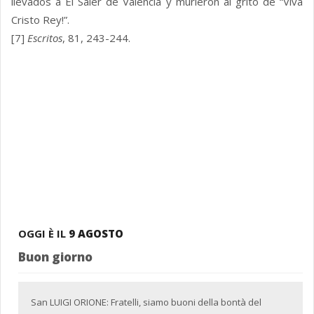
llevados a El Saler de Valencia y murieron al grito de “Viva
Cristo Rey!”.
[7]
Escritos
, 81, 243-244.
OGGI È IL
9 AGOSTO
Buon giorno
San LUIGI ORIONE: Fratelli, siamo buoni della bontà del