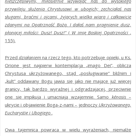
nieszczęśliwymi, miłosiernie wzywając nas do wysokiego
przywileju służenia Chrystusowi w ubogich; zechciałaś nas
sługami, braćmi i ojcami, żyjących wielką wiarą i całkowicie
zdanymi na Opatrzność Bożą. I dałaś nam pragnienie dusz,
płonącej miłości: Dusz! Dusz!”
(
W imię Boskiej Opatrzności
,
155).
Przed
działaniem
na rzecz tego, kto potrzebuje opieki, u Ks.
Orione jest najpierw kontemplacja „imago Dei”, oblicza
Chrystusa ukrzyżowanego, stąd „posługiwanie” bliźnim i
„kult” oddawany Bogu jawią się jako nie mające już więcej
granicy, tak bardzo wyraźnej i odgradzającej, przeciwnie
one się impikują i umacniają wzajemnie. Samo
kénosis
–
ukrycie i objawienie Boga-z-nami – jednoczy
Ukrzyżowanego,
Eucharystię i Ubogiego
.
Owa tajemnica powraca w wielu wyrażeniach, niemalże