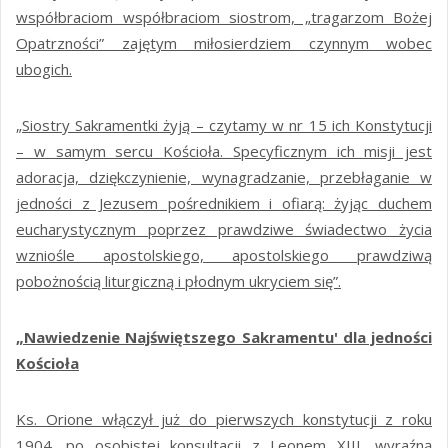
współbraciom współbraciom siostrom, „tragarzom Bożej
Opatrzności” zajętym miłosierdziem czynnym wobec
ubogich.
„Siostry Sakramentki żyją – czytamy w nr 15 ich Konstytucji
– w samym sercu Kościoła. Specyficznym ich misji jest
adoracja, dziękczynienie, wynagradzanie, przebłaganie w
jedności z Jezusem pośrednikiem i ofiarą: żyjąc duchem
eucharystycznym poprzez prawdziwe świadectwo życia
wzniośle apostolskiego, apostolskiego prawdziwą
pobożnością liturgiczną i płodnym ukryciem się”.
„Nawiedzenie Najświętszego Sakramentu' dla jedności
Kościoła
Ks. Orione włączył już do pierwszych konstytucji z roku
1904, po osobistej konsultacji z Leonem XIII, wyraźną