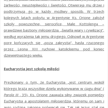
żarliwości, nieustępliwości i świętości. Otwierają mu drzwi i
podtrzymują go w każdy możliwy sposób. W trzech
kolejnych latach pobytu w Argentynie Ks. Orione założył
szkoły powszechne, sierocińce, Małe Kottolenga –
prawdziwe bastiony miłosierdzia. „światła wiary i cywilizacji”,
według wyrażenia tak jemu drogiego. Odnowił w Argentynie
porę kończących się „poza zakrystią”, hasła rzuconego
przez Leona XIII ruchowi katolickiemu pod koniec
dziewiętnastego wieku.
Eucharystia jest szkołą miłości
Prezkonany o tym, że Eucharystia „jest centrum wokół
którego krążą wszystkie dzieła wykonywanw w ciągu dnia” (
Parola III
, 35), Ks. Orione zauważa silny związek pomiędzy
Eucharystią a apostolatem miłosierdzia, któremu on sam i
jego rodzina zakonna poświęcali się. Tak jak Jezus stał się