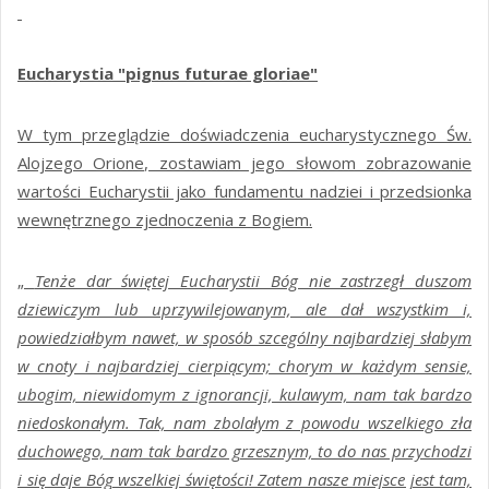
Eucharystia
"pignus futurae gloriae"
W tym przeglądzie doświadczenia eucharystycznego Św.
Alojzego Orione, zostawiam jego słowom zobrazowanie
wartości Eucharystii jako fundamentu nadziei i przedsionka
wewnętrznego zjednoczenia z Bogiem.
„
Tenże dar świętej Eucharystii Bóg nie zastrzegł duszom
dziewiczym lub uprzywilejowanym, ale dał wszystkim i,
powiedziałbym nawet, w sposób szcególny najbardziej słabym
w cnoty i najbardziej cierpiącym; chorym w każdym sensie,
ubogim, niewidomym z ignorancji, kulawym, nam tak bardzo
niedoskonałym. Tak, nam zbolałym z powodu wszelkiego zła
duchowego, nam tak bardzo grzesznym, to do nas przychodzi
i się daje Bóg wszelkiej świętości! Zatem nasze miejsce jest tam,