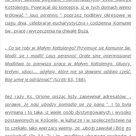
Kottolengo. Powracał do koncepcji, iż w tych domach winno
królować “
laus perennis
” poprzez nodlitwy okresowe w
ciągu dnia, celebrację eucharystyczną i codzienną Komunię
św., pracę i wyrzeczenia na chwałę Boża.
„
Co się robi w Małym Kottolengo? Przyjmuje się Komunie św.
Modli się i modli! Laus perennis! Orate sine intermissione!
Modlitwa to pierwsza praca w Małym Kottolengo. Głupcy,
kretyni, idioci.... odgłosy, które nie są słowami oddają cześć:
Bóg umie je odróżniać!” (Scritti
83, 188).
Ileż razy Ks. Orione pisząc listy zapewniał adresatów: „
sprawię, że nasi ubodzy pomodlą się za pana
”. I to była
wymiana i to taka, iż wiele osób dystyngowanych i wysoko
postawionych w Kościele, w kulturze i w społeczeństwie na
to czekało. Jako wierzący wiemy, że „ubogi zawołał i Bóg go
wysłuchał” (Ps 34, 7) i że „modlitwa ubogiego wychodzi z