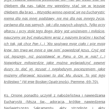
chlebem dla nas, także my winniśmy stać się w Jezusie
chlebem dla braci. „
Wszystko winno opierać się na Eucharystii:
niema dla nas innej podstawy, nie ma dla nas innego życia,
zarówna dla nas samych, jak i dla naszych ubogich. Tylko przy
ołtarzu i przy stole tego Boga, który jest uniżeniem i miłością,
nauczymy się być maluczkimi wraz z naszymi braćmi i kochać
ich tak, jak chce Pan (...) `Kto spożywa moje ciało i pije moją
krew, ten trwa we mnie a jaw nim` powiedział Jezus. Czyż jest
coś lepszego, niż pozostawać w Panu a On w nas? (...)
Największe miłosierdzie jakie można wyświadczyć pewnej
duszy to dać jej Jezusa! I najsłodszym pocieszeniem jakie
możemy ofiarować Jezusowi to dać Mu duszę. To jest Jego
królestwo
” (W imię Boskiej Opatrzności, Piemme, 69-70).
Ks. Orione ponadto uczynił z nabożeństwa i nawiedzania
Eucharystii (Msza św., adoracja, krótkie nawiedzenia
Najświętszego Sakramentu, akty strzeliste i akty