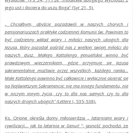
jego ust i dociera do uszu Boga” (Syr 21, 5).
„
Chciałbym, abyście pozostawili w naszych chorych i
pensjonariuszach praktykę codziennej Komunii św. Powinien to
być codzienny wkład wiary i miłości naszych ubogich dla
Jezusa, który pozostał pośród nas z wielkiej swojej miłości do
naszych dusz. Małego Kottolengo genueńskie winno być
prawdziwym wieczernikiem, gdzie przyjmuje się Jezusa
sakramentalnie możliwie przez wszystkich, każdego ranka...
Małe Kottolengo powinno być całkowicie i wyłącznie opierać się
na Najświętszym Sakramencie: nie ma innego fundamentu, nie
w niczym innym życia, czy to dla nas samych czy to dla
naszych drogich ubogich” (Lettere
I, 535-538).
Ks. Orione określa domy miłosierdzia „
latarniami wiary i
cywilizacji... jak ta latarnia w Genui!
”: jasność pochodzi ze