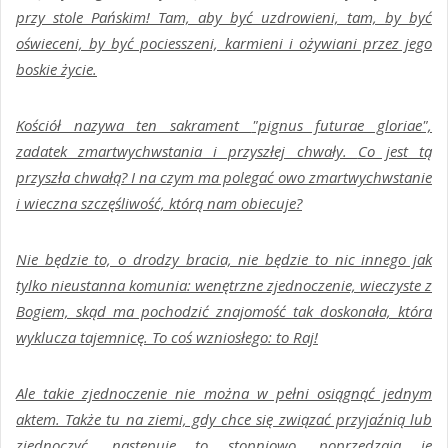
przy stole Pańskim! Tam, aby być uzdrowieni, tam, by być
oświeceni, by być pociesszeni, karmieni i ożywiani przez jego
boskie życie.
Kościół nazywa ten sakrament
"pignus futurae gloriae",
zadatek zmartwychwstania i przyszłej chwały.
Co jest tą
przyszła chwałą? I na czym ma polegać owo zmartwychwstanie
i wieczna szczęśliwość, którą nam obiecuje?
Nie będzie to, o drodzy bracia, nie będzie to nic innego jak
tylko nieustanna komunia: wenętrzne zjednoczenie, wieczyste z
Bogiem, skąd ma pochodzić znajomość tak doskonała, która
wyklucza tajemnicę. To coś wzniosłego: to Raj!
Ale takie zjednoczenie nie można w pełni osiągnąć jednym
aktem. Także tu na ziemi, gdy chce się związać przyjaźnią lub
zjednoczyć, następuje to stopniowo, poprzedzają je