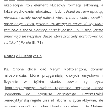
ekspiacyjne itp.) element kluczowy formacji zakonnej, a
także wychowania młodzieży i ludu. „
Przed Jezusem upadają
niezłomne ideały naszej miłości własnej, nasza wola i wszelkie
nasze pasje. Przed Jezusem rozkwitają w naszej duszy także
kamienie i rodzą sięcnoty chrześcijańskie. To u stóp Jezusa
umacniają się wszystkie dusze, które zechciały naśladować Go
z bliska
” (
Parola
III, 71).
Ubodzy i Eucharystia
Ks. Orione chciał dać Małym Kottolengom, domom
miłosoierdzia, które przygarniają chorych umysłowo i
fizycznie w ciężkim stanie, pewien rys życia
„kontemplacyjnego” wobec tajemnicy cierpienia, która
upodabnia do Chrystusa cierpiącego. Przekształcił
benedyktyńską regułe „ora et labora” w życie aktywne, ale
na swój sposób pogodne i kontemplacyjne, życie Małego