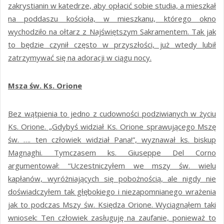
zakrystianin w katedrze, aby opłacić sobie studia, a mieszkał
na poddaszu kościoła, w mieszkanu, którego okno
wychodziło na ołtarz z Najświętszym Sakramentem. Tak jak
to będzie czynił często w przyszłości, już wtedy lubił
zatrzymywać się na adoracji w ciągu nocy.
Msza św. Ks. Orione
Bez wątpienia to jedno z cudowności podziwianych w życiu
Ks. Orione. „Gdybyś widział Ks. Orione sprawującego Mszę
św. …. ten człowiek widział Pana!”, wyznawał ks. biskup
Magnaghi. Tymczasem ks. Giuseppe Del Corno
argumentował: “Uczestniczyłem we mszy św. wielu
kapłanów, wyróżniających się pobożnością, ale nigdy nie
doświadczyłem tak głębokiego i niezapomnianego wrażenia
jak to podczas Mszy św. Księdza Orione. Wyciągnąłem taki
wniosek: Ten człowiek zasługuję na zaufanie, ponieważ to