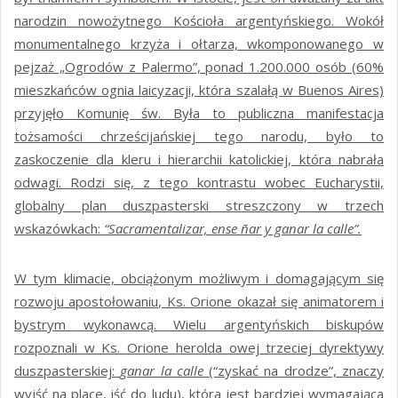
narodzin nowożytnego Kościoła argentyńskiego. Wokół
monumentalnego krzyża i ołtarza, wkomponowanego w
pejzaż „Ogrodów z Palermo”, ponad 1.200.000 osób (60%
mieszkańców ognia laicyzacji, która szalałą w Buenos Aires)
przyjęło Komunię św. Była to publiczna manifestacja
tożsamości chrześcijańskiej tego narodu, było to
zaskoczenie dla kleru i hierarchii katolickiej, która nabrała
odwagi. Rodzi się, z tego kontrastu wobec Eucharystii,
globalny plan duszpasterski streszczony w trzech
wskazówkach:
“Sacramentalizar, ense
ñar y ganar la calle”.
W tym klimacie, obciążonym możliwym i domagającym się
rozwoju apostołowaniu, Ks. Orione okazał się animatorem i
bystrym wykonawcą. Wielu argentyńskich biskupów
rozpoznali w Ks. Orione herolda owej trzeciej dyrektywy
duszpasterskiej:
ganar la calle
(“zyskać na drodze”, znaczy
wyjść na place, iść do ludu), która jest bardziej wymagająca