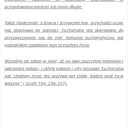
przygotowania bardziej lub mniej długie.
Także Opatrzność, o bracia i przyjaciele moi, przychodzi ucząc
nas stopniowo tej jedności: Eucharystia jest skierowana do
przyzwyczajenia nas do niej; komunia eucharystyczna jest
niebiańskim zadatkiem tego przyszłego życia.
Wznośmy się zatem w zwyż, aż po ową zaszczytną tajemnicę i
sakrament miłości, i idźmy pokorni i ufni Jezusowi: Eucharystia
jest `chlebem życia: kto spożywa ten chleb, będzie miał życie
wieczne
” (
Scritti
104, 256-257).