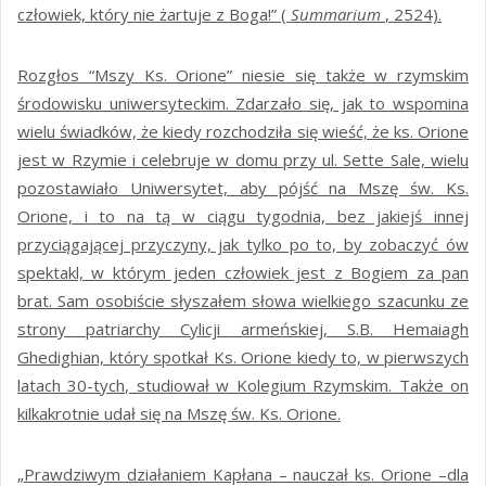
człowiek, który nie żartuje z Boga!” (
Summarium
, 2524).
Rozgłos “Mszy Ks. Orione” niesie się także w rzymskim
środowisku uniwersyteckim. Zdarzało się, jak to wspomina
wielu świadków, że kiedy rozchodziła się wieść, że ks. Orione
jest w Rzymie i celebruje w domu przy ul. Sette Sale, wielu
pozostawiało Uniwersytet, aby pójść na Mszę św. Ks.
Orione, i to na tą w ciągu tygodnia, bez jakiejś innej
przyciągającej przyczyny, jak tylko po to, by zobaczyć ów
spektakl, w którym jeden człowiek jest z Bogiem za pan
brat. Sam osobiście słyszałem słowa wielkiego szacunku ze
strony patriarchy Cylicji armeńskiej, S.B. Hemaiagh
Ghedighian, który spotkał Ks. Orione kiedy to, w pierwszych
latach 30-tych, studiował w Kolegium Rzymskim. Także on
kilkakrotnie udał się na Mszę św. Ks. Orione.
„Prawdziwym działaniem Kapłana – nauczał ks. Orione –dla