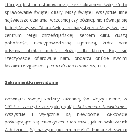
którego jest on ustanowiony przez sakrament święceń, to
sprawowanie świętej ofiary Mszy świętej. Wszystkie inne
najświętsze działania, wcześniej czy później, nie równają się
jednej Mszy św. Ofiara święta eucharystyczna Mszy św. jest
centrum religii chrześcijańskiej, sercem kultu, duszą
pobożności, niewypowiedzianą tajemnicą, która nam
odsłania otchłań miłości Bożej, dla której Bóg się
rzeczywiście ofiarowuje nam, obdarza obficie swoimi
łaskami i względami”
(Scritti di Don Orione
56, 108).
Sakramentki niewidome
Wewnątrz swojej Rodziny zakonnej, św. Alojzy Orione, w
1927 r. założył szczególną gałąź:
Sakramenti Niewidome
.
Wszystkie i wyłącznie są niewidome, całkowicie
poświęcające się
towarzyszeniu Jezusowi
, jak im wskazał ich
Założyciel. „Są naszym piecem miłości” tłumaczył swoim