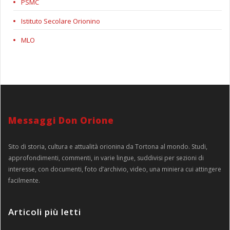
PSMC
Istituto Secolare Orionino
MLO
Messaggi Don Orione
Sito di storia, cultura e attualità orionina da Tortona al mondo. Studi,
approfondimenti, commenti, in varie lingue, suddivisi per sezioni di
interesse, con documenti, foto d’archivio, video, una miniera cui attingere
facilmente.
Articoli più letti