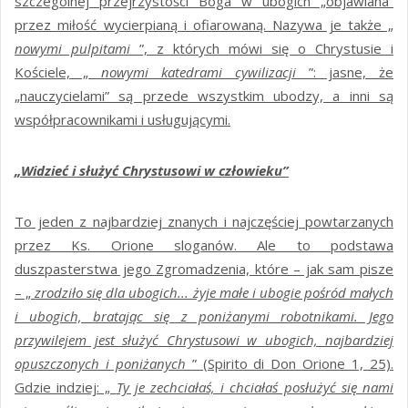
szczególnej przejrzystości Boga w ubogich „objawiana”
przez miłość wycierpianą i ofiarowaną. Nazywa je także „
nowymi pulpitami
”, z których mówi się o Chrystusie i
Kościele, „
nowymi katedrami cywilizacji
”: jasne, że
„nauczycielami” są przede wszystkim ubodzy, a inni są
współpracownikami i usługującymi.
„Widzieć i służyć Chrystusowi w człowieku”
To jeden z najbardziej znanych i najczęściej powtarzanych
przez Ks. Orione sloganów. Ale to podstawa
duszpasterstwa jego Zgromadzenia, które – jak sam pisze
– „
zrodziło się dla ubogich... żyje małe i ubogie pośród małych
i ubogich, bratając się z poniżanymi robotnikami. Jego
przywilejem jest służyć Chrystusowi w ubogich, najbardziej
opuszczonych i poniżanych
” (Spirito di Don Orione 1, 25).
Gdzie indziej: „
Ty je zechciałaś, i chciałaś posłużyć się nami