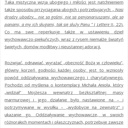
Taka mistyczna wizja ubogiego i miłości jest natchnieniem
także sposobu prrzyciągania ubogich i potrzebujących: „
Nasi
drodzy ubodzy... nie są gośmi, nie są penjonariuszami, ale są
panami, a my ich sługami, tak się służy Panu
” (
Lettere
II, 22).
Co ma swe reperkusje także w ustawieniu dzieł
wychowawczo-piekuńczych, wraz z rysem niemalże świątyń
świętych, domów modlitwy i nieustannej adoracji.
Rozwijać, odnawiać, wyrażać „obecność Bożą w człowieku”,
główny korzeń godności każdej osoby: jest to wzniosły
powód oddziaływania wychowawczego i charytatywnego.
Pochodzi od myślenia o kontemplacji Michała Anioła, który
„widział” Mojżesza wewnątrz bezkształtnej masy
marmurowej i jego działanie było nastawione na – i
potrzymywane w wysiłku – „wydobycie na zewnątrz” i
ukazanie go. Oddziaływanie wychowawcze, w swoich
różnorakich momentach i płaszczyznach, potrzebuje zawsze