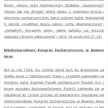
Bożej, owocu tego tajemniczego działania „spajającego”
(słowo tak mu drogie), które świeci z tajemnicy krzyża i
obecności eucharystycznej. Nieco później Sobór Watykański
II określi „modlitwę duszą całego ruchu ekumenicznego”,
„genialnym wyrazem więzi, jakimi katolicy są jeszcze
związani z braćmi odłączonymi” (
UR
8,
Ut unum sint
21-23).
Międzynarodowy Kongres Eucharystyczny w Buenos
Aires
Był to rok 1934. Ks. Orione obrał kurs ku Argentynie na
statku wraz z Sekretarzem Stanu i Legatem papieskim na
Kongres, kard. Eugenio Pacelli (późniejszym Piusem XII), i
innym wysokim duchowieństwem. Podróż zamieniła się w
rekolekcje: ks. Orione zostaje ich animatorem. Następnie ów
międzynarodowy Kongres Eucharystyczny w Buenos Aires
był triumfem i symbolem. W istocie, jest on uważany za akt