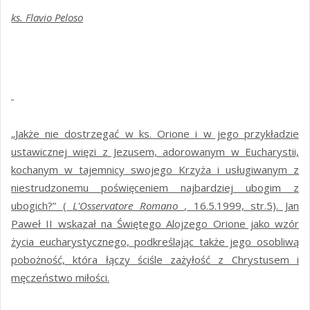
ks. Flavio Peloso
„Jakże nie dostrzegać w ks. Orione i w jego przykładzie
ustawicznej więzi z Jezusem, adorowanym w Eucharystii,
kochanym w tajemnicy swojego Krzyża i usługiwanym z
niestrudzonemu poświęceniem najbardziej ubogim z
ubogich?” (
L'Osservatore Romano
, 16.5.1999, str.5). Jan
Paweł II wskazał na Świętego Alojzego Orione jako wzór
życia eucharystycznego, podkreślając także jego osobliwą
pobożność, która łączy ściśle zażyłość z Chrystusem i
męczeństwo miłości.