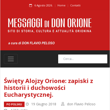
6 Agosto 2026.
Home
Contatti
Święty Alojzy Orione: zapiski z
historii i duchowości
Eucharystycznej.
19 Giugno 2018
don Flavio Peloso
PO POLSKU