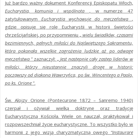
Już bardzo ważny dokument Konferencji Episkopatu Włoch,
Eucharystia, komunia i wspólnota
, w numerze 47
zatytułowanym
Eucharystia wychowuje do męczeństwa
,
gdzie opisuje się rolę Eucharystii w historii świętości
chrześcijańskiej, po przypomnieniu „
wielu świadków, czasami
bezimiennych, pełnych miłości do Najświętszego Sakramentu,
która pokonała wszelkie zagrożenia ludzkie aż po odwagę
męczeństwa
” zaznaczył: „
Jest następnie cały zastęp liderów w
miłości, którzy nieustannie znaczyli drogę w historii:
począwszy od diakona Wawrzyńca, po św. Wincentego a Paolo,
po ks. Orione
”.
Św. Alojzy Orione (Pontecurone 1872 – Sanremo 1940)
czerpał i ożywiał wielką doktrynę oraz tradycję
Eucharystyczną Kościoła. Wiele on nauczał, praktykował i
rozpowszechniał życie eucharystyczne. To wszystko było w
harmonii z jego wizją charyzmatyczną owego
“Instaurare