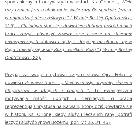
spontanicznych i oczywistych w ustach Ks. Orione. „
Wiele
razy czułem Jezusa obok mnie, wiele razy Go spotkałe, Jezusa,
w najbardziej nieszczęśliwych
” (
W imię Boskiej Opatrzności
,
116). „
Chciałbym stać się człowiekiem dobrym pośród moich
braci; zniżyć, otworzyć zawsze ręce i serce na zbieranie
niebezpiecznych słabości i nędz, i złożyć je na ołtarzu, by w
Bogu zmieniły się w siłę Bożą i wielkość Bożą
” (
W imię Boskiej
Opatrzności
, 82).
Przyjął za swoje i cytował często słowa Ojca Felice z
powieści
Promessi Sposi
: „
Mieć wzniosły przywilej służenia
Chrystusowi w ubogich i chorych
”. To ewangeliczna
motywacja miłości ubogich i cierpiących: ci bracia
reprezentują Chrystusa na Kalwarii, który dziś powtarza się
w historii. Ks. Orione, kiedy służy i leczy ich rany, potrafi
leczyć i służyć Synowi Bożemu (por. Mt 25, 31-46).