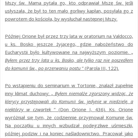
Mszy św. Mama pytała go, kto odprawiał Mszę św. Jeśli
usłyszała, że był to ten mało gorliwy kapłan, posyłała go z
powrotem do kościoła, by wysłuchał następnej Mszy.
Później Orione był przez trzy lata w oratorium na Valdocco,
u ks. Bosko jeszcze żyjącego, gdzie nabożeństwo do
Eucharystii było kultywowane na najwyższym poziomie. „
Byłem przez trzy lata u ks. Bosko, ale tylko raz nie poszedłem
do komunii św., po przerwaniu postu
” (Parola III, 122).
Po wstąpieniu do seminarium w Tortonie, znalazł zupełnie
inny klimat duchowy: „
Byłem niemalże zgorszony widząc, że
klerycy przystępowali do Komunii św. jedynie w niedzielę, a
niektórzy w czwartek
” (Don Orione I, 436). Ks. Orione
wyróżniał się tym, że codziennie przyjmował Komunię św.
Na początku u innych wzbudzał podejrzliwe uśmieszki,
później podziw i na koniec naśladownictwo. Pracował jako