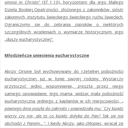
omnia in Christo”
(Ef 1,10), horyzontem dla jego Małego
Dzieła Boskiej Opatrzności, złożonego z zakonników, sióstr
zakonnych, instytutu świeckiego świeckiego ruchu świeckich.
Ograniczymy się do zebrania
zapisków
o niektórych
szczególnych wcieleniach o wymiarze historycznym jego
„duszy eucharystycznej”.
Młodzieńcze uniesienia eucharystyczne
Alojzy Orione był wychowywany do rzetelnej pobożności
eucharystycznej już w łonie swojej rodziny. Wystarczy
przytoczyć jedno wspomnienie, zresztą przez niego
samego opowiadane. Jego mama, widząc małą pobożność
eucharystyczną jednego z kapłanów w ich miejscowości, „
pewnego dnia poszła do zakrystii i powiedziała mu: `Czy ksiądz
wierzy czy nie, ale to co ksiądz dotyka do Pan? Tak się nie
obchodzi z Panem…
”. I kiedy Alojzy, jako chłopiec, wracał ze