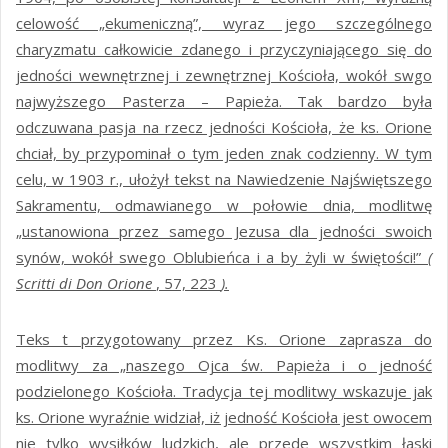
celowość „ekumeniczną”, wyraz jego szczególnego
charyzmatu całkowicie zdanego i przyczyniającego się do
jedności wewnętrznej i zewnętrznej Kościoła, wokół swgo
najwyższego Pasterza – Papieża. Tak bardzo była
odczuwana pasja na rzecz jedności Kościoła, że ks. Orione
chciał, by przypominał o tym jeden znak codzienny. W tym
celu, w 1903 r., ułożył tekst na Nawiedzenie Najświętszego
Sakramentu, odmawianego w połowie dnia, modlitwę
„ustanowiona przez samego Jezusa dla jedności swoich
synów, wokół swego Oblubieńca i a by żyli w świętości!”
(
Scritti di Don Orione
, 57, 223
).
Teks t przygotowany przez Ks. Orione zaprasza do
modlitwy za „naszego Ojca św. Papieża i o jedność
podzielonego Kościoła. Tradycja tej modlitwy wskazuje jak
ks. Orione wyraźnie widział, iż jedność Kościoła jest owocem
nie tylko wysiłków ludzkich, ale przede wszystkim łaski