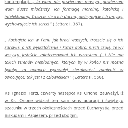
kontemplacji. „
Ja wam nie powierzam maszyn, powierzam
wam dusze młodzieży, ich formację moralną, katolicką i
intelektualną. Troszcie się o ich ducha, pielęgnujcie ich umysły,
wychowujecie ich serce!
” (
Lettere
I, 367).
„
Kochajcie ich w Panu jak braci waszych, troszcie się o ich
zdrowie, o ich wykształcenie i każde dobro: niech czuję, że wy
wszyscy jesteście zainteresowani ich wzrostem (...) Nie ma
takich terenów niepłodnych, których by w końcu nie można
byłoby za pomocą wytrwałej cierpliwości zamienić w
owocujące; tak jest i z człowiekiem
” (
Lettere
II, 558).
Ks. Ignazio Terzi, czwarty następca Ks. Orione, zauważył, iż
w Ks. Orione widział ten sam sens adoracji i świętego
szacunku w trzech okolicznościach: przed Eucharystią, przed
Biskupami i Papieżem, przed ubogimi.