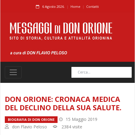
6 Agosto 2026.
Home
Contatti
DON ORIONE: CRONACA MEDICA
DEL DECLINO DELLA SUA SALUTE.
15 Maggio 2019
BIOGRAFIA DI DON ORIONE
don Flavio Peloso
2384 visite