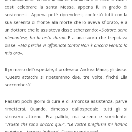
costi celebrare la santa Messa, appena fu in grado di
sostenersi. Appena poté riprendersi, confortò tutti con la
sua serenità di fronte alla morte che lo aveva sfiorato, e a
un dottore che lo assisteva disse scherzando: «
Dottore, sono
piemontese, ho la testa dura
». E a una suora che trepidava
disse: «
Ma perché vi affannate tanto? Non è ancora venuta la
mia ora
».
Il primario dell’ospedale, il professor Andrea Manai, gli disse:
“Questi attacchi si ripeteranno due, tre volte, finché Ella
soccomberà”.
Passati pochi giorni di cura e di amorosa assistenza, parve
rimettersi. Quando, dimesso dall'ospedale, tutti gli si
strinsero attorno. Era pallido, ma sereno e sorridente:
“
Vedete che sono ancora qui?
”, “
Le vostre preghiere mi hanno
aiutato a... tornare indietro
”. Disse proprio così.