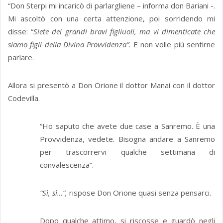
“Don Sterpi mi incaricò di parlargliene – informa don Bariani -.
Mi ascoltò con una certa attenzione, poi sorridendo mi
disse: “
Siete dei grandi bravi figliuoli, ma vi dimenticate che
siamo figli della Divina Provvidenza”
. E non volle più sentirne
parlare.
Allora si presentò a Don Orione il dottor Manai con il dottor
Codevilla.
“Ho saputo che avete due case a Sanremo. È una
Provvidenza, vedete. Bisogna andare a Sanremo
per trascorrervi qualche settimana di
convalescenza”.
“Sì, sì…”,
rispose Don Orione quasi senza pensarci.
Dopo qualche attimo, si riscosse e guardò negli