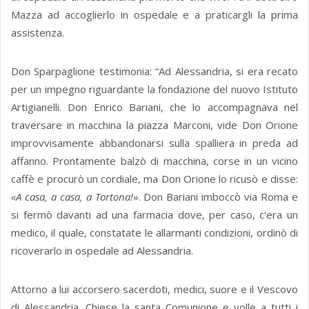
Mazza ad accoglierlo in ospedale e a praticargli la prima
assistenza.
Don Sparpaglione testimonia: “Ad Alessandria, si era recato
per un impegno riguardante la fondazione del nuovo Istituto
Artigianelli. Don Enrico Bariani, che lo accompagnava nel
traversare in macchina la piazza Marconi, vide Don Orione
improvvisamente abbandonarsi sulla spalliera in preda ad
affanno. Prontamente balzò di macchina, corse in un vicino
caffè e procurò un cordiale, ma Don Orione lo ricusò e disse:
«A casa, a casa, a Tortona!
». Don Bariani imboccò via Roma e
si fermò davanti ad una farmacia dove, per caso, c'era un
medico, il quale, constatate le allarmanti condizioni, ordinò di
ricoverarlo in ospedale ad Alessandria.
Attorno a lui accorsero sacerdoti, medici, suore e il Vescovo
di Alessandria. Chiese la santa Comunione e volle a tutti i