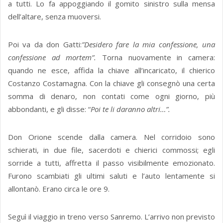
a tutti. Lo fa appoggiando il gomito sinistro sulla mensa
dell’altare, senza muoversi.
Poi va da don Gatti:
”Desidero fare la mia confessione, una
confessione ad mortem”.
Torna nuovamente in camera:
quando ne esce, affida la chiave all’incaricato, il chierico
Costanzo Costamagna. Con la chiave gli consegnò una certa
somma di denaro, non contati come ogni giorno, più
abbondanti, e gli disse: “
Poi te li daranno altri…”.
Don Orione scende dalla camera. Nel corridoio sono
schierati, in due file, sacerdoti e chierici commossi; egli
sorride a tutti, affretta il passo visibilmente emozionato.
Furono scambiati gli ultimi saluti e l’auto lentamente si
allontanò. Erano circa le ore 9.
Seguì il viaggio in treno verso Sanremo. L’arrivo non previsto