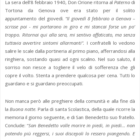
La sera dell’8 febbraio 1940, Don Orione ritorna al
Paterno
di
Tortona da Genova ove era stato per il solito
appuntamento del giovedì.
“Il giovedì 8 febbraio a Genova –
scrisse poi - mi portarono in giro e mi stancai forse un po’
troppo. Ritornai qui alla sera, mi sentivo affaticato, ma senza
tuttavia avvertire sintomi allarmanti”.
I confratelli lo vedono
salire le scale dalla portineria al primo piano, afferrandosi alla
ringhiera, sostando quasi ad ogni scalino. Nel suo saluto, il
sorriso non riesce a togliere il velo di sofferenza che gli
copre il volto. Stenta a prendere qualcosa per cena. Tutti lo
guardano e si guardano preoccupati.
Non manca però alle preghiere della comunità e alla fine dà
la
Buona notte
. Parla di santa Scolastica, della quale ricorre la
memoria il giorno seguente, e di San Benedetto suo fratello.
Conclude: “
San Benedetto volle morire in piedi, in piedi... non
potendo più reggersi, i suoi discepoli lo ressero piangendo. E