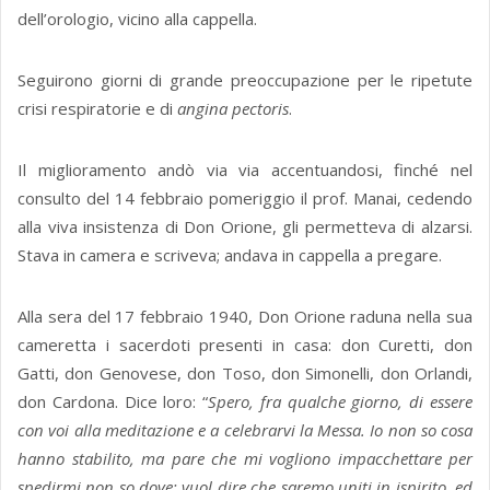
dell’orologio, vicino alla cappella.
Seguirono giorni di grande preoccupazione per le ripetute
crisi respiratorie e di
angina pectoris
.
Il miglioramento andò via via accentuandosi, finché nel
consulto del 14 febbraio pomeriggio il prof. Manai, cedendo
alla viva insistenza di Don Orione, gli permetteva di alzarsi.
Stava in camera e scriveva; andava in cappella a pregare.
Alla sera del 17 febbraio 1940, Don Orione raduna nella sua
cameretta i sacerdoti presenti in casa: don Curetti, don
Gatti, don Genovese, don Toso, don Simonelli, don Orlandi,
don Cardona. Dice loro: “
Spero, fra qualche giorno, di essere
con voi alla meditazione e a celebrarvi la Messa. Io non so cosa
hanno stabilito, ma pare che mi vogliono impacchettare per
spedirmi non so dove; vuol dire che saremo uniti in ispirito, ed