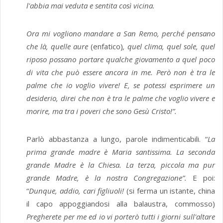
l'abbia mai veduta e sentita così vicina.
Ora mi vogliono mandare a San Remo, perché pensano
che là, quelle aure
(enfatico)
, quel clima, quel sole, quel
riposo possano portare qualche giovamento a quel poco
di vita che può essere ancora in me. Però non è tra le
palme che io voglio vivere! E, se potessi esprimere un
desiderio, direi che non è tra le palme che voglio vivere e
morire, ma tra i poveri che sono Gesù Cristo!”.
Parlò abbastanza a lungo, parole indimenticabili. “
La
prima grande madre è Maria santissima. La seconda
grande Madre è la Chiesa. La terza, piccola ma pur
grande Madre, è la nostra Congregazione”.
E poi:
“
Dunque, addio, cari figliuoli!
(si ferma un istante, china
il capo appoggiandosi alla balaustra, commosso)
Pregherete per me ed io vi porterò tutti i giorni sull'altare