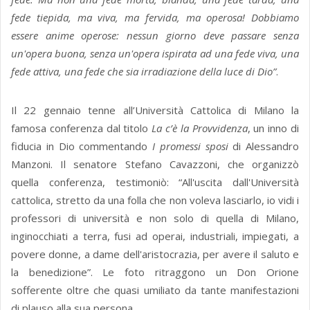
fede tiepida, ma viva, ma fervida, ma operosa! Dobbiamo
essere anime operose: nessun giorno deve passare senza
un'opera buona, senza un'opera ispirata ad una fede viva, una
fede attiva, una fede che sia irradiazione della luce di Dio”
.
Il 22 gennaio tenne all’Università Cattolica di Milano la
famosa conferenza dal titolo
La c’è la Provvidenza
, un inno di
fiducia in Dio commentando
I promessi sposi
di Alessandro
Manzoni. Il senatore Stefano Cavazzoni, che organizzò
quella conferenza, testimoniò: “All'uscita dall'Università
cattolica, stretto da una folla che non voleva lasciarlo, io vidi i
professori di università e non solo di quella di Milano,
inginocchiati a terra, fusi ad operai, industriali, impiegati, a
povere donne, a dame dell'aristocrazia, per avere il saluto e
la benedizione”. Le foto ritraggono un Don Orione
sofferente oltre che quasi umiliato da tante manifestazioni
di plauso alla sua persona.