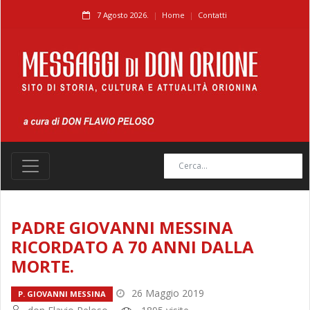
7 Agosto 2026.
Home
Contatti
PADRE GIOVANNI MESSINA
RICORDATO A 70 ANNI DALLA
MORTE.
26 Maggio 2019
P. GIOVANNI MESSINA