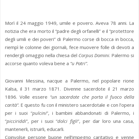
Morì il 24 maggio 1949, umile e povero. Aveva 78 anni. La
notizia che era morto il “padre degli orfanelli” e il “protettore
degli umili e dei poveri” di Palermo corse di bocca in bocca,
riempì le colonne dei giornali, fece muovere folle di devoti a
rendergli omaggio nella chiesa del
Corpus Domini
. Palermo si
accorse quanto voleva bene a
“u Patri”.
Giovanni Messina, nacque a Palermo, nel popolare rione
Kalsa, il 31 marzo 1871. Divenne sacerdote il 21 marzo
1896. Volle essere
“un sacerdote che porta il fuoco della
carità”
. E questo fu con il ministero sacerdotale e con l’opera
per i suoi “
pulcini
”, i bambini abbandonati di Palermo, i
“
picciriddi
”, per i suoi “
dolci figli
”, per dar loro una casa,
mantenerli, istruirli, educarli.
Coinvolse persone buone nell’impegno caritativo e venne