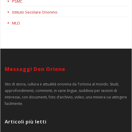
PSMC
Istituto Secolare Orionino
MLO
Messaggi Don Orione
Sito di storia, cultura e attualità orionina da Tortona al mondo. Studi,
approfondimenti, commenti, in varie lingue, suddivisi per sezioni di
interesse, con documenti, foto d’archivio, video, una miniera cui attingere
facilmente.
Articoli più letti