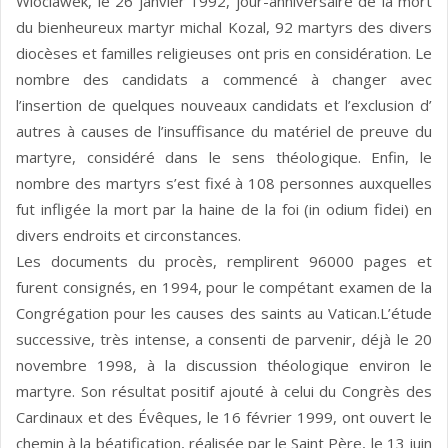
Wloclawek, le 26 janvier 1992, jour-anniversaire de la mort
du bienheureux martyr michal Kozal, 92 martyrs des divers
diocèses et familles religieuses ont pris en considération. Le
nombre des candidats a commencé à changer avec
l’insertion de quelques nouveaux candidats et l’exclusion d’
autres à causes de l’insuffisance du matériel de preuve du
martyre, considéré dans le sens théologique. Enfin, le
nombre des martyrs s’est fixé à 108 personnes auxquelles
fut infligée la mort par la haine de la foi (in odium fidei) en
divers endroits et circonstances.
Les documents du procès, remplirent 96000 pages et
furent consignés, en 1994, pour le compétant examen de la
Congrégation pour les causes des saints au Vatican.L’étude
successive, très intense, a consenti de parvenir, déjà le 20
novembre 1998, à la discussion théologique environ le
martyre. Son résultat positif ajouté à celui du Congrès des
Cardinaux et des Évêques, le 16 février 1999, ont ouvert le
chemin à la béatification, réalisée par le Saint Père, le 13 juin