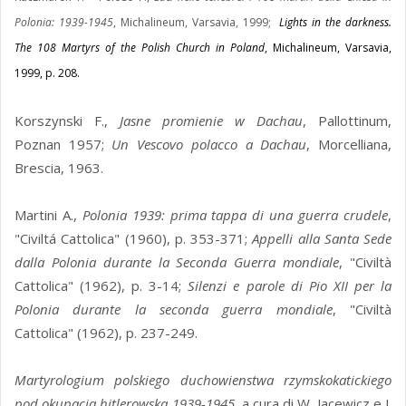
Polonia: 1939-1945
, Michalineum, Varsavia, 1999;
Lights in the darkness.
The 108 Martyrs of the Polish Church in Poland
, Michalineum, Varsavia,
1999, p. 208.
Korszynski F.,
Jasne promienie w Dachau
, Pallottinum,
Poznan 1957;
Un Vescovo polacco a Dachau
, Morcelliana,
Brescia, 1963.
Martini A.,
Polonia 1939: prima tappa di una guerra crudele
,
"Civiltá Cattolica" (1960), p. 353-371;
Appelli alla Santa Sede
dalla Polonia durante la Seconda Guerra mondiale
, "Civiltà
Cattolica" (1962), p. 3-14;
Silenzi e parole di Pio XII per la
Polonia durante la seconda guerra mondiale
, "Civiltà
Cattolica" (1962), p. 237-249.
Martyrologium polskiego duchowienstwa rzymskokatickiego
pod okupacja hitlerowska 1939-1945
, a cura di W. Jacewicz e J.