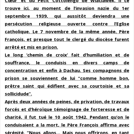
Cœur’ et du Petit Cottolengo de Wlaclawek. Il ce
trouve ici, au moment de l’invasion nazie du 1er
septembre 1939, qui aussitôt deviendra une
persécution religieuse ouverte contre l’Eglise
catholique. Le 7 novembre de la même année, Père
François, et presque tout le clergé du diocèse furent
arrêté et mis en prison.
Le long ‘chemin de croix’ fait d’humiliation et de
souffrance, le conduisis en divers camps de
concentration et enfin à Dachau. Ses compagnons de
prison se souviennent de lui “comme homme bon,
prêtre saint qui édifient avec sa courtoisie et sa
sollicidude”.
Après deux années de peines, de privation, de travaux
forcés et d’héroïque témoignage de forteresse et de
charité, il fut tué le 10 août 1942. Pendant qu’on le
conduisaient a la mort, le Père François affirma avec
sérénité. “Nous allons… Mais nous offrirons, en tant