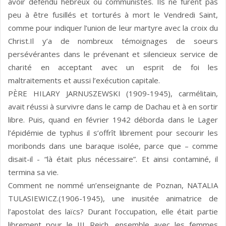
avoir défendu hébreux ou communistes. Ils ne furent pas
peu à être fusillés et torturés à mort le Vendredi Saint,
comme pour indiquer l’union de leur martyre avec la croix du
Christ.Il y’a de nombreux témoignages de soeurs
persévérantes dans le prévenant et silencieux service de
charité en acceptant avec un esprit de foi les
maltraitements et aussi l’exécution capitale.
PÈRE HILARY JARNUSZEWSKI (1909-1945), carmélitain,
avait réussi à survivre dans le camp de Dachau et à en sortir
libre. Puis, quand en février 1942 déborda dans le Lager
l’épidémie de typhus il s’offrît librement pour secourir les
moribonds dans une baraque isolée, parce que – comme
disait-il - “là était plus nécessaire”. Et ainsi contaminé, il
termina sa vie.
Comment ne nommé un’enseignante de Poznan, NATALIA
TULASIEWICZ.(1906-1945), une inusitée animatrice de
l’apostolat des laïcs? Durant l’occupation, elle était partie
librement pour le III Reich, ensemble avec les femmes