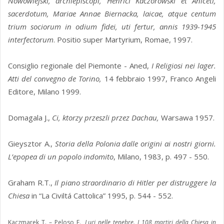
Nowowiejski, archiepiscopi, Henrici Kaczorowski et Aniceti,
sacerdotum, Mariae Annae Biernacka, laicae, atque centum
trium sociorum in odium fidei, uti fertur, annis 1939-1945
interfectorum
. Positio super Martyrium, Romae, 1997.
Consiglio regionale del Piemonte - Aned,
I Religiosi nei lager.
Atti del convegno de Torino,
14 febbraio 1997, Franco Angeli
Editore, Milano 1999.
Domagala J.,
Ci, ktorzy przeszli przez Dachau,
Warsawa 1957.
Gieysztor A.,
Storia della Polonia dalle origini ai nostri giorni.
L’epopea di un popolo indomito
, Milano, 1983, p. 497 - 550.
Graham R.T.,
Il piano straordinario di Hitler per distruggere la
Chiesa
in “La Civiltá Cattolica” 1995, p. 544 - 552.
Kaczmarek T. – Peloso F.,
Luci nelle tenebre. I 108 martiri della Chiesa in