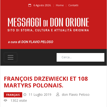
6 Agosto 2026.
Home
Contatti
FRANÇOIS DRZEWIECKI ET 108
MARTYRS POLONAIS.
11 Luglio 2019
don Flavio Peloso
FRANÇAIS
1302 visite