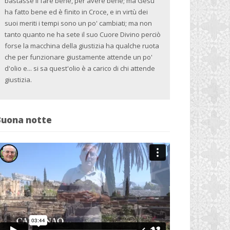
bastasse il fare bene, per avere bene; ma Gesù
ha fatto bene ed è finito in Croce, e in virtù dei
suoi meriti i tempi sono un po' cambiati; ma non
tanto quanto ne ha sete il suo Cuore Divino perciò
forse la macchina della giustizia ha qualche ruota
che per funzionare giustamente attende un po'
d'olio e... si sa quest'olio è a carico di chi attende
giustizia.
Buona notte