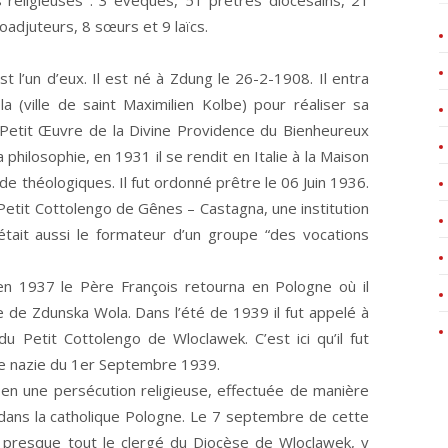
ns religieuses : 3 évêques, 51 prêtres diocésains, 21
coadjuteurs, 8 sœurs et 9 laïcs.
est l’un d’eux. Il est né à Zdung le 26-2-1908. Il entra
 (ville de saint Maximilien Kolbe) pour réaliser sa
a Petit Œuvre de la Divine Providence du Bienheureux
 philosophie, en 1931 il se rendit en Italie à la Maison
e théologiques. Il fut ordonné prêtre le 06 Juin 1936.
etit Cottolengo de Gênes – Castagna, une institution
tait aussi le formateur d’un groupe “des vocations
en 1937 le Père François retourna en Pologne où il
e de Zdunska Wola. Dans l’été de 1939 il fut appelé à
u Petit Cottolengo de Wloclawek. C’est ici qu’il fut
agne nazie du 1er Septembre 1939.
 en une persécution religieuse, effectuée de manière
 dans la catholique Pologne. Le 7 septembre de cette
presque tout le clergé du Diocèse de Wloclawek, y