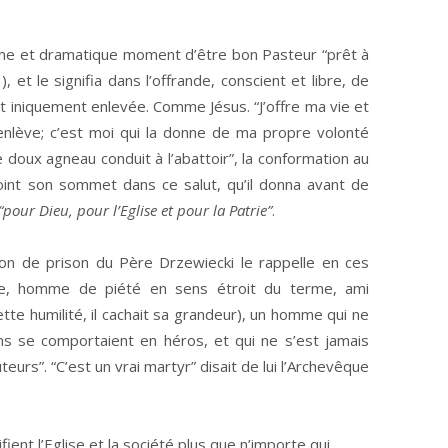
me et dramatique moment d’être bon Pasteur “prêt à
 et le signifia dans l’offrande, conscient et libre, de
rait iniquement enlevée. Comme Jésus. “J’offre ma vie et
enlève; c’est moi qui la donne de ma propre volonté
 doux agneau conduit à l’abattoir”, la conformation au
joint son sommet dans ce salut, qu’il donna avant de
“pour Dieu, pour l’Eglise et pour la Patrie”
.
on de prison du Père Drzewiecki le rappelle en ces
e, homme de piété en sens étroit du terme, ami
te humilité, il cachait sa grandeur), un homme qui ne
ions se comportaient en héros, et qui ne s’est jamais
rs”. “C’est un vrai martyr” disait de lui l’Archevêque
ient l’Eglise et la société plus que n’importe qui.