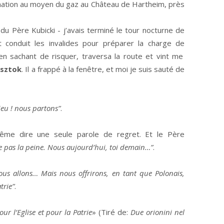
ination au moyen du gaz au Château de Hartheim, près
 du Père Kubicki - j’avais terminé le tour nocturne de
ent conduit les invalides pour préparer la charge de
en sachant de risquer, traversa la route et vint me
ysztok
. Il a frappé à la fenêtre, et moi je suis sauté de
eu ! nous partons”
.
même dire une seule parole de regret. Et le Père
 pas la peine. Nous aujourd’hui, toi demain…”
.
ous allons… Mais nous offrirons, en tant que Polonais,
trie”
.
ur l’Eglise et pour la Patrie
» (Tiré de:
Due orionini nel