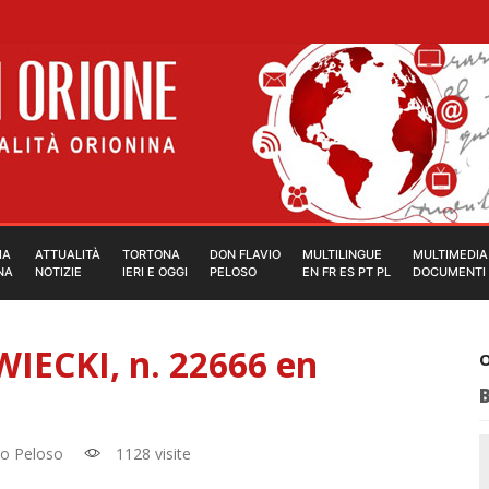
IA
ATTUALITÀ
TORTONA
DON FLAVIO
MULTILINGUE
MULTIMEDIA
NA
NOTIZIE
IERI E OGGI
PELOSO
EN FR ES PT PL
DOCUMENTI
IECKI, n. 22666 en
O
io Peloso
1128 visite