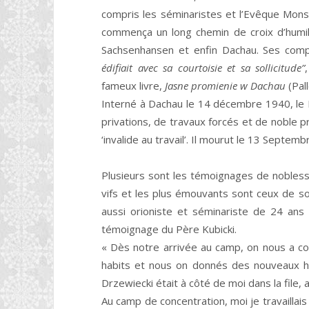
compris les séminaristes et l’Evêque Monse
commença un long chemin de croix d’humili
Sachsenhansen et enfin Dachau. Ses co
édifiait avec sa courtoisie et sa sollicitude”
fameux livre,
Jasne promienie w Dachau
(Pall
Interné à Dachau le 14 décembre 1940, le 
privations, de travaux forcés et de noble pr
‘invalide au travail’. Il mourut le 13 Septem
Plusieurs sont les témoignages de nobless
vifs et les plus émouvants sont ceux de 
aussi orioniste et séminariste de 24 an
témoignage du Père Kubicki.
« Dès notre arrivée au camp, on nous a cond
habits et nous on donnés des nouveaux h
Drzewiecki était à côté de moi dans la file, 
Au camp de concentration, moi je travaillai