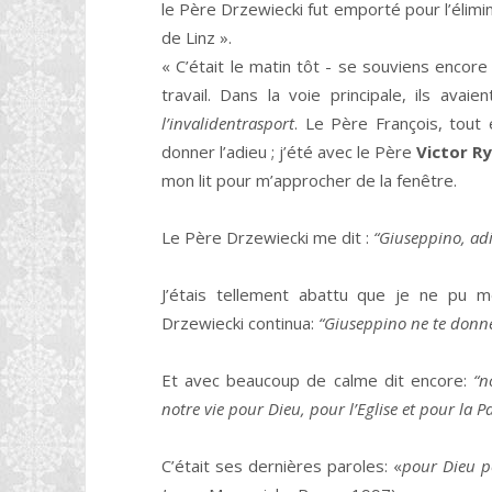
le Père Drzewiecki fut emporté pour l’élim
de Linz ».
« C’était le matin tôt - se souviens encore
travail. Dans la voie principale, ils avai
l’invalidentrasport
. Le Père François, tout 
donner l’adieu ; j’été avec le Père
Victor R
mon lit pour m’approcher de la fenêtre.
Le Père Drzewiecki me dit :
“Giuseppino, adi
J’étais tellement abattu que je ne pu 
Drzewiecki continua:
“Giuseppino ne te donne
Et avec beaucoup de calme dit encore:
“n
notre vie pour Dieu, pour l’Eglise et pour la Pa
C’était ses dernières paroles: «
pour Dieu po