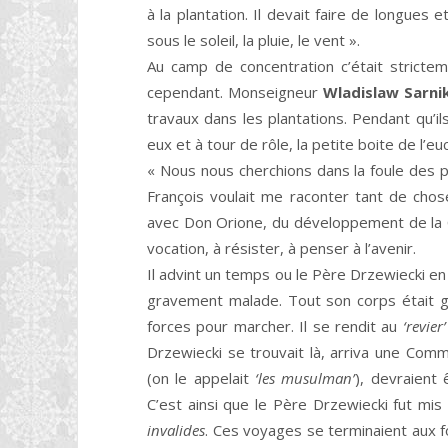
à la plantation. Il devait faire de longues 
sous le soleil, la pluie, le vent ».
Au camp de concentration c’était strictem
cependant. Monseigneur
Wladislaw Sarni
travaux dans les plantations. Pendant qu’ils
eux et à tour de rôle, la petite boite de l’euc
« Nous nous cherchions dans la foule des pr
François voulait me raconter tant de choses
avec Don Orione, du développement de la Co
vocation, à résister, à penser à l’avenir.
Il advint un temps ou le Père Drzewiecki en t
gravement malade. Tout son corps était gon
forces pour marcher. Il se rendit au
‘revier
Drzewiecki se trouvait là, arriva une Commi
(on le appelait
‘les musulman’
), devraient 
C’est ainsi que le Père Drzewiecki fut mis
invalides
. Ces voyages se terminaient aux f