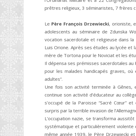
l’Ordinariat Militaire et à 22 Congrégatio
prêtres religieux, 3 séminaristes, 7 frères 
Le
Père François Drzewiecki
, orioniste, 
adolescents au séminaire de Zdunska Wola
vocation sacerdotale et religieuse dans l
Luis Orione. Après ses études au lycée et la
mère de Tortona pour le Noviciat et les étud
Il dépensa ses prémisses sacerdotales au P
pour les malades handicapés graves, où é
adultes”.
Une fois son activité terminée à Gênes, 
continue son activité d’éducateur au collèg
s’occupé de la Paroisse “Sacré Cœur” et d
surpris par la terrible invasion de l’Allem
L’occupation nazie, se transforma aussitôt
systématique et particulièrement violente
même année 1939, le Père Drzewiecki et 