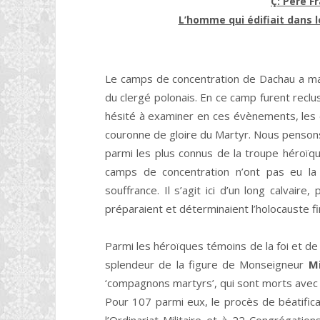
Ç: Père F
L’homme qui édifiait dans 
Le camps de concentration de Dachau a ma
du clergé polonais. En ce camp furent reclu
hésité à examiner en ces évènements, les él
couronne de gloire du Martyr. Nous penson
parmi les plus connus de la troupe héroï
camps de concentration n’ont pas eu l
souffrance. Il s’agit ici d’un long calvaire
préparaient et déterminaient l’holocauste fin
Parmi les héroïques témoins de la foi et de 
splendeur de la figure de Monseigneur
Mi
‘compagnons martyrs’, qui sont morts avec l
Pour 107 parmi eux, le procès de béatifica