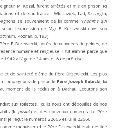
igneur M. Kozal, furent arrêtés et mis en prison. Ici
ations et de souffrance : Wloclawek, Lad, Szczyglin,
mpagnons se souvenaient de lui comme
“l’homme qui
, selon l’expression de Mgr F. Korszynski dans son
ottinum, Poznan, p. 193).
Père F. Drzewiecki, après deux années de peines, de
ésence humaine et religieuse, il fut éliminé parce que
bre 1942 à l’âge de 34 ans et 6 de prêtrise.
e et de sainteté d’âme du Père Drzewiecki. Les plus
son compagnons de prison le
Père Joseph Kubicki
, lui
s au moment de la réclusion à Dachau. Ecoutons son
uit aux toilettes. Ici, ils nous ont dépouilles de nos
abits (le
pasiak
) et des nouveaux numéros. Le Père
ainsi je reçut le numéros 22665 et lui le 22666.
s comme menuisier et le Père Drzewiecki était destiné