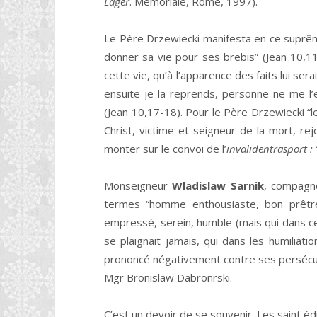
Lager
. Memoriale, Rome, 1997).
Le Père Drzewiecki manifesta en ce suprê
donner sa vie pour ses brebis” (Jean 10,11),
cette vie, qu’à l’apparence des faits lui se
ensuite je la reprends, personne ne me l’
(Jean 10,17-18). Pour le Père Drzewiecki “le
Christ, victime et seigneur de la mort, re
monter sur le convoi de l’
invalidentrasport : 
Monseigneur
Wladislaw Sarnik
, compagn
termes “homme enthousiaste, bon prêtr
empressé, serein, humble (mais qui dans cet
se plaignait jamais, qui dans les humiliat
prononcé négativement contre ses persécuteu
Mgr Bronislaw Dabronrski.
C’est un devoir de se souvenir. Les saint édif