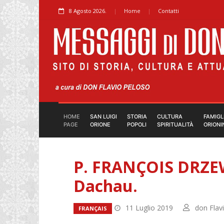
8 Agosto 2026.
Home
Contatti
HOME
SAN LUIGI
STORIA
CULTURA
FAMIGL
PAGE
ORIONE
POPOLI
SPIRITUALITÀ
ORIONI
P. FRANÇOIS DRZEW
Dachau.
11 Luglio 2019
don Flav
FRANÇAIS