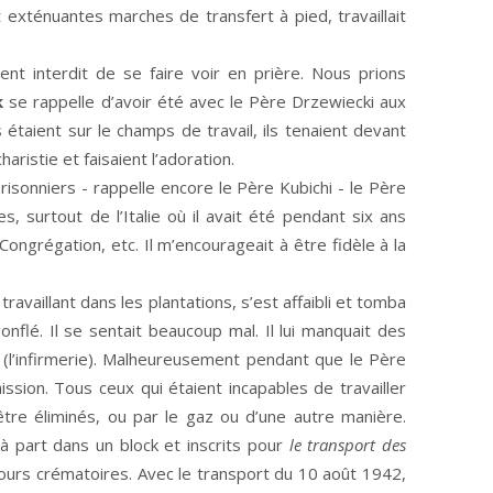
et exténuantes marches de transfert à pied, travaillait
ent interdit de se faire voir en prière. Nous prions
k
se rappelle d’avoir été avec le Père Drzewiecki aux
 étaient sur le champs de travail, ils tenaient devant
haristie et faisaient l’adoration.
isonniers - rappelle encore le Père Kubichi - le Père
, surtout de l’Italie où il avait été pendant six ans
ngrégation, etc. Il m’encourageait à être fidèle à la
ravaillant dans les plantations, s’est affaibli et tomba
flé. Il se sentait beaucoup mal. Il lui manquait des
’
(l’infirmerie). Malheureusement pendant que le Père
ssion. Tous ceux qui étaient incapables de travailler
être éliminés, ou par le gaz ou d’une autre manière.
 à part dans un block et inscrits pour
le transport des
ours crématoires. Avec le transport du 10 août 1942,