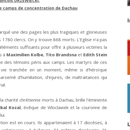
rançois DRZEWIECKI,
le camps de concentration de Dachau
I
rqué une des pages les plus tragiques et glorieuses
s 1780 clercs. On y trouve 868 morts. L’Eglise n’a pas
éments suffisants pour offrir à plusieurs victimes la
s à
Maximilien Kolbe
,
Tito Brandsna
et
Edith Stein
que des témoins péris aux camps. Les martyrs de ces
a vie tranchée en un moment, même si d’héroïque
, parsemé d’humiliation, d’injures, de maltraitances qui
al.
la charité chrétienne morts à Dachau, brille l'éminente
kal Kozal
, évêque de Wloclawek et la couronne de
ui.
tion est en cours. Ils appartenaient à 17 diocèses, à
L