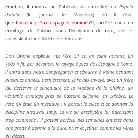
émotion, il montra au Publicain un entrefilet du
Popolo
d’Italia
(le journal de Mussolini) où il était
question d’un prêtre espagnol, nommé Gil
, arrêté dans un
ermitage de Calabre sous l’inculpation de rapt, viol et
assassinat d’une fillette de deux ans.
Don Orione expliqua:
«Le Père Gil est un saint homme. En
1909 il fit, par dévotion, le voyage à pied de l’Espagne à Rome.
Il entra dans notre Congrégation et séjourna à Rome pendant
quelques années. Dernièrement, je l’avais envoyé, avec un frère
lai, desservir le sanctuaire de la Madone de la Chaîne, un
véritable ermitage près de Cassano all’Jonio, en Calabre. Le
Père Gil était un mys­tique ; il portait le cilice et se donnait la
discipline jusqu’au sang. La vie au presbytère lui paraissant
trop commode : il passait parfois, des semaines entières dans
une grotte à dormir à la dure, prier et jeûner comme les Pères
du désert...