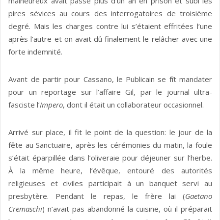
malheureux avait passé plus d’un an en prison et subi les
pires sévices au cours des interrogatoires de troisième
degré. Mais les charges contre lui s’étaient effritées l’une
après l’autre et on avait dû finale­ment le relâcher avec une
forte indemnité.
Avant de partir pour Cassano, le Publicain se fît mandater
pour un reportage sur l’affaire Gil, par le journal ultra-
fasciste l’
Impero
, dont il était un collaborateur occasionnel.
Arrivé sur place, il fit le point de la question: le jour de la
fête au Sanctuaire, après les cérémonies du matin, la foule
s’était éparpillée dans l’oliveraie pour déjeuner sur l’herbe.
À la même heure, l’évêque, entouré des autorités
religieuses et civiles participait à un banquet servi au
presbytère. Pendant le repas, le frère lai (
Gaetano
Cremaschi
) n’avait pas abandonné la cuisine, où il préparait