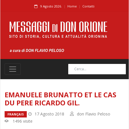
9 Agosto 2026.
Home
Contatti
EMANUELE BRUNATTO ET LE CAS
DU PERE RICARDO GIL.
17 Agosto 2018
don Flavio Peloso
FRANÇAIS
1496 visite