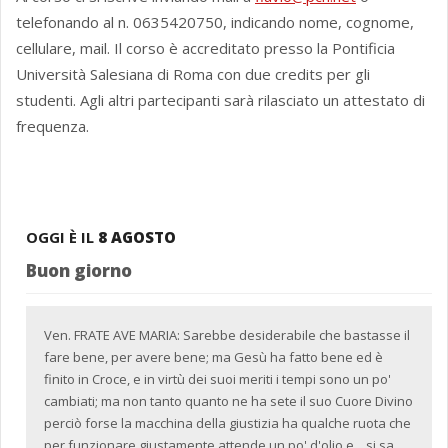
telefonando al n. 0635420750, indicando nome, cognome,
cellulare, mail. Il corso è accreditato presso la Pontificia
Università Salesiana di Roma con due credits per gli
studenti. Agli altri partecipanti sarà rilasciato un attestato di
frequenza.
OGGI È IL
8 AGOSTO
Buon giorno
Ven. FRATE AVE MARIA: Sarebbe desiderabile che bastasse il
fare bene, per avere bene; ma Gesù ha fatto bene ed è
finito in Croce, e in virtù dei suoi meriti i tempi sono un po'
cambiati; ma non tanto quanto ne ha sete il suo Cuore Divino
perciò forse la macchina della giustizia ha qualche ruota che
per funzionare giustamente attende un po' d'olio e... si sa