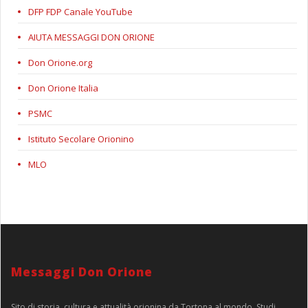
DFP FDP Canale YouTube
AIUTA MESSAGGI DON ORIONE
Don Orione.org
Don Orione Italia
PSMC
Istituto Secolare Orionino
MLO
Messaggi Don Orione
Sito di storia, cultura e attualità orionina da Tortona al mondo. Studi,