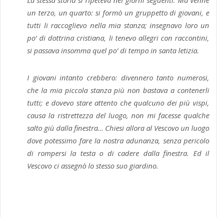
La stessa storia si ripeteva nei giorni seguenti. Ma venne
un terzo, un quarto: si formò un gruppetto di giovani, e
tutti li raccoglievo nella mia stanza; insegnavo loro un
po’ di dottrina cristiana, li tenevo allegri con raccontini,
si passava insomma quel po’ di tempo in santa letizia.
I giovani intanto crebbero: divennero tanto numerosi,
che la mia piccola stanza più non bastava a contenerli
tutti; e dovevo stare attento che qualcuno dei più vispi,
causa la ristrettezza del luogo, non mi facesse qualche
salto giù dalla finestra… Chiesi allora al Vescovo un luogo
dove potessimo fare la nostra adunanza, senza pericolo
di rompersi la testa o di cadere dalla finestra. Ed il
Vescovo ci assegnò lo stesso suo giardino.