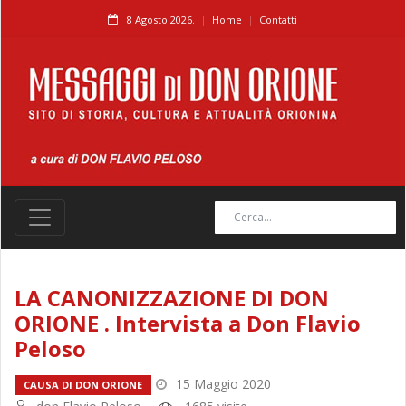
8 Agosto 2026.
Home
Contatti
LA CANONIZZAZIONE DI DON
ORIONE . Intervista a Don Flavio
Peloso
15 Maggio 2020
CAUSA DI DON ORIONE