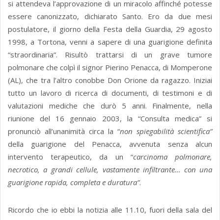
si attendeva l’approvazione di un miracolo affinché potesse
essere canonizzato, dichiarato Santo. Ero da due mesi
postulatore, il giorno della Festa della Guardia, 29 agosto
1998, a Tortona, venni a sapere di una guarigione definita
“straordinaria”. Risultò trattarsi di un grave tumore
polmonare che colpì il signor Pierino Penacca, di Momperone
(AL), che tra l’altro conobbe Don Orione da ragazzo. Iniziai
tutto un lavoro di ricerca di documenti, di testimoni e di
valutazioni mediche che durò 5 anni. Finalmente, nella
riunione del 16 gennaio 2003, la “Consulta medica” si
pronunciò all’unanimità circa la “
non spiegabilità scientifica”
della guarigione del Penacca, avvenuta senza alcun
intervento terapeutico, da un “
carcinoma polmonare,
necrotico, a grandi cellule, vastamente infiltrante… con una
guarigione rapida, completa e duratura”
.
Ricordo che io ebbi la notizia alle 11.10, fuori della sala del