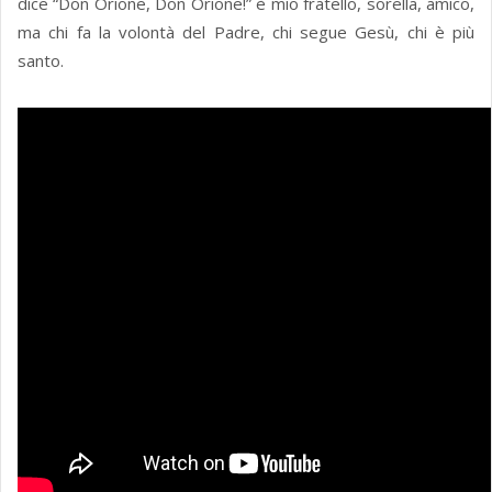
dice “Don Orione, Don Orione!” è mio fratello, sorella, amico,
ma chi fa la volontà del Padre, chi segue Gesù, chi è più
santo.