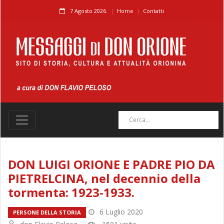
7 Agosto 2026.
Home
Contatti
DON LUIGI ORIONE E PADRE PIO DA
PIETRELCINA, nel decennio della
tormenta: 1923-1933.
6 Luglio 2020
PERSONE DELLA STORIA