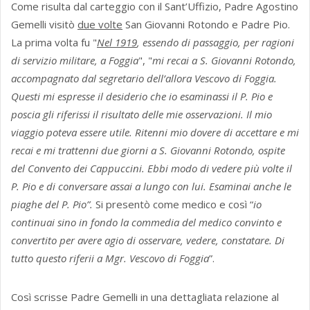
Come risulta dal carteggio con il Sant’Uffizio, Padre Agostino
Gemelli visitò
due volte
San Giovanni Rotondo e Padre Pio.
La prima volta fu "
Nel 1919
, essendo di passaggio, per ragioni
di servizio militare, a Foggia
", "
mi recai a S. Giovanni Rotondo,
accompagnato dal segretario dell’allora Vescovo di Foggia.
Questi
mi espresse il desiderio che io esaminassi il P. Pio e
poscia gli riferissi il risultato delle mie osservazioni. Il mio
viaggio poteva essere utile. Ritenni mio dovere di accettare e mi
recai e mi trattenni due giorni a S. Giovanni Rotondo, ospite
del Convento dei Cappuccini. Ebbi modo di vedere più volte il
P. Pio e di conversare assai a lungo con lui. Esaminai anche le
piaghe del P. Pio”.
Si presentò come medico e così “
io
continuai sino in fondo la commedia del medico convinto e
convertito per avere agio di osservare, vedere, constatare.
Di
tutto questo riferii a Mgr. Vescovo di Foggia
”.
Così scrisse Padre Gemelli in una dettagliata relazione al