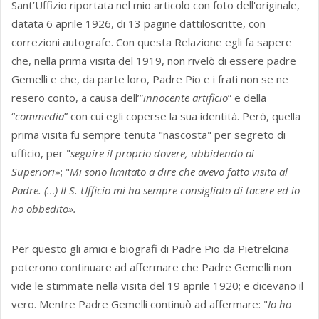
Sant’Uffizio riportata nel mio articolo con foto dell'originale,
datata 6 aprile 1926, di 13 pagine dattiloscritte, con
correzioni autografe. Con questa Relazione egli fa sapere
che, nella prima visita del 1919, non rivelò di essere padre
Gemelli e che, da parte loro, Padre Pio e i frati non se ne
resero conto, a causa dell’”
innocente artificio
” e della
“
commedia
” con cui egli coperse la sua identità. Però, quella
prima visita fu sempre tenuta "nascosta" per segreto di
ufficio, per "
seguire il proprio dovere, ubbidendo ai
Superiori
»; "
Mi sono limitato a dire che avevo fatto visita al
Padre. (…) Il S. Ufficio mi ha sempre consigliato di tacere ed io
ho obbedito».
Per questo gli amici e biografi di Padre Pio da Pietrelcina
poterono continuare ad affermare che Padre Gemelli non
vide le stimmate nella visita del 19 aprile 1920; e dicevano il
vero. Mentre Padre Gemelli continuò ad affermare: "
Io ho