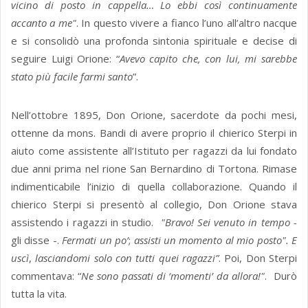
vicino di posto in cappella… Lo ebbi così continuamente
accanto a me"
. In questo vivere a fianco l’uno all’altro nacque
e si consolidò una profonda sintonia spirituale e decise di
seguire Luigi Orione: “
Avevo capito che, con lui, mi sarebbe
stato più facile farmi santo
”.
Nell’ottobre 1895, Don Orione, sacerdote da pochi mesi,
ottenne da mons. Bandi di avere proprio il chierico Sterpi in
aiuto come assistente all’Istituto per ragazzi da lui fondato
due anni prima nel rione San Bernardino di Tortona. Rimase
indimenticabile l’inizio di quella collaborazione. Quando il
chierico Sterpi si presentò al collegio, Don Orione stava
assistendo i ragazzi in studio.
"Bravo! Sei venuto in tempo -
gli disse -.
Fermati un po’
;
assisti un momento al mio posto". E
uscì
,
lasciandomi solo con tutti quei ragazzi”
. Poi, Don Sterpi
commentava: “
Ne sono passati di ‘momenti’
da allora!"
. Durò
tutta la vita.