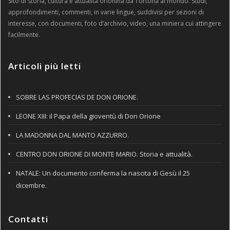
Sito di storia, cultura e attualità orionina da Tortona al mondo. Studi,
approfondimenti, commenti, in varie lingue, suddivisi per sezioni di
interesse, con documenti, foto d’archivio, video, una miniera cui attingere
facilmente.
Articoli più letti
SOBRE LAS PROFECIAS DE DON ORIONE.
LEONE XIII: il Papa della gioventù di Don Orione
LA MADONNA DAL MANTO AZZURRO.
CENTRO DON ORIONE DI MONTE MARIO. Storia e attualità.
NATALE: Un documento conferma la nascita di Gesù il 25
dicembre.
Contatti