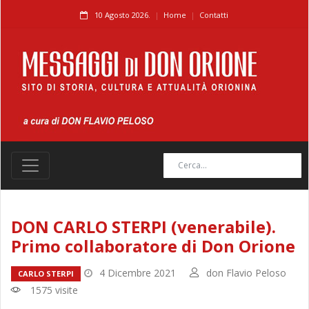
10 Agosto 2026.
Home
Contatti
DON CARLO STERPI (venerabile).
Primo collaboratore di Don Orione
4 Dicembre 2021
don Flavio Peloso
CARLO STERPI
1575 visite