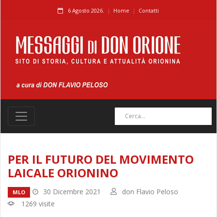
6 Agosto 2026.
Home
Contatti
PER IL FUTURO DEL MOVIMENTO
LAICALE ORIONINO
30 Dicembre 2021
don Flavio Peloso
MLO
1269 visite