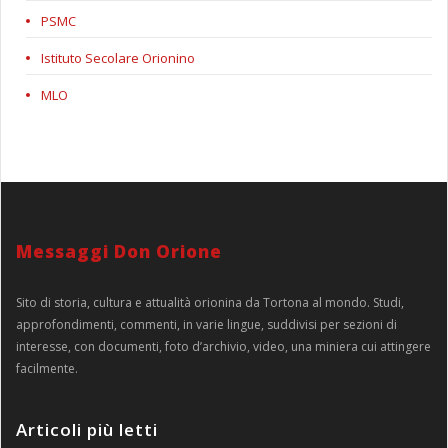
PSMC
Istituto Secolare Orionino
MLO
Messaggi Don Orione
Sito di storia, cultura e attualità orionina da Tortona al mondo. Studi,
approfondimenti, commenti, in varie lingue, suddivisi per sezioni di
interesse, con documenti, foto d’archivio, video, una miniera cui attingere
facilmente.
Articoli più letti