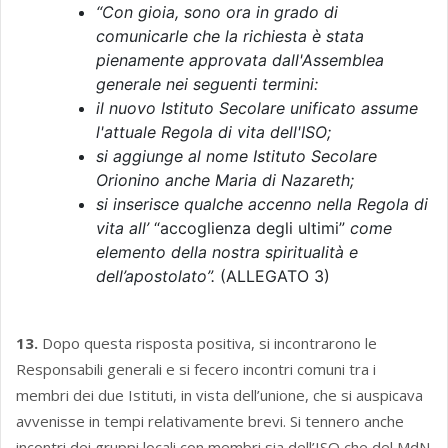
“Con gioia, sono ora in grado di
comunicarle che la richiesta è stata
pienamente approvata dall'Assemblea
generale nei seguenti termini:
il nuovo Istituto Secolare unificato assume
l'attuale Regola di vita dell'ISO;
si aggiunge al nome
Istituto Secolare
Orionino
anche
Maria di Nazareth
;
si inserisce qualche accenno nella Regola di
vita all’
“accoglienza degli ultimi”
come
elemento della nostra spiritualità e
dell’apostolato”.
(ALLEGATO 3)
13.
Dopo questa risposta positiva, si incontrarono le
Responsabili generali e si fecero incontri comuni tra i
membri dei due Istituti, in vista dell’unione, che si auspicava
avvenisse in tempi relativamente brevi. Si tennero anche
incontri dei gruppi locali con membri sia dell’ISO che del MdN