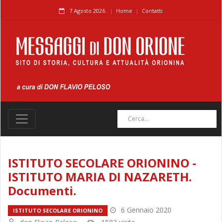
7 Agosto 2026.
Home
Contatti
ISTITUTO SECOLARE ORIONINO -
ISTITUTO MARIA DI NAZARETH.
Documenti.
6 Gennaio 2020
ISTITUTO SECOLARE ORIONINO