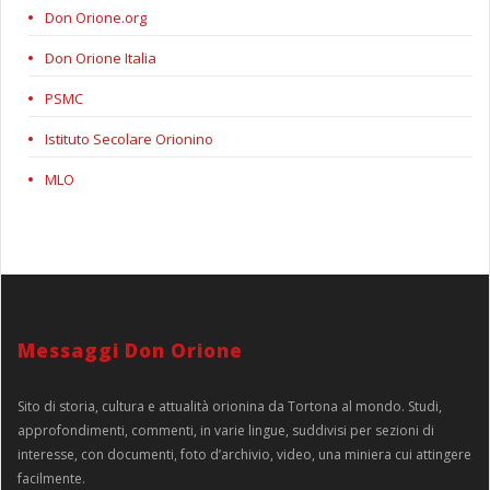
Don Orione.org
Don Orione Italia
PSMC
Istituto Secolare Orionino
MLO
Messaggi Don Orione
Sito di storia, cultura e attualità orionina da Tortona al mondo. Studi,
approfondimenti, commenti, in varie lingue, suddivisi per sezioni di
interesse, con documenti, foto d’archivio, video, una miniera cui attingere
facilmente.