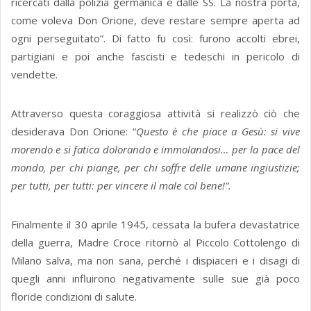
ricercati dalla polizia germanica e dalle SS. La nostra porta,
come voleva Don Orione, deve restare sempre aperta ad
ogni perseguitato”. Di fatto fu così: furono accolti ebrei,
partigiani e poi anche fascisti e tedeschi in pericolo di
vendette.
Attraverso questa coraggiosa attività si realizzò ciò che
desiderava Don Orione: “
Questo è che piace a Gesù: si vive
morendo e si fatica dolorando e immolandosi… per la pace del
mondo, per chi piange, per chi soffre delle umane ingiustizie;
per tutti, per tutti: per vincere il male col bene!”.
Finalmente il 30 aprile 1945, cessata la bufera devastatrice
della guerra, Madre Croce ritornò al Piccolo Cottolengo di
Milano salva, ma non sana, perché i dispiaceri e i disagi di
quegli anni influirono negativamente sulle sue già poco
floride condizioni di salute.