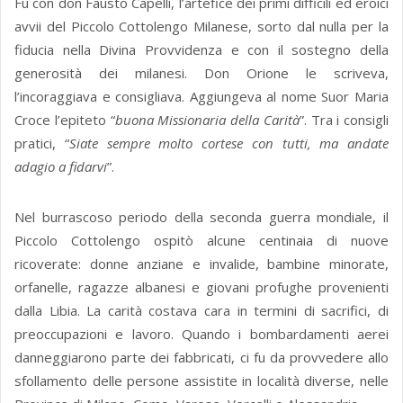
Fu con don Fausto Capelli, l’artefice dei primi difficili ed eroici
avvii del Piccolo Cottolengo Milanese, sorto dal nulla per la
fiducia nella Divina Provvidenza e con il sostegno della
generosità dei milanesi. Don Orione le scriveva,
l’incoraggiava e consigliava. Aggiungeva al nome Suor Maria
Croce l’epiteto “
buona Missionaria della Carità
”. Tra i consigli
pratici, “
Siate sempre molto cortese con tutti, ma andate
adagio a fidarvi
”.
Nel burrascoso periodo della seconda guerra mondiale, il
Piccolo Cottolengo ospitò alcune centinaia di nuove
ricoverate: donne anziane e invalide, bambine minorate,
orfanelle, ragazze albanesi e giovani profughe provenienti
dalla Libia. La carità costava cara in termini di sacrifici, di
preoccupazioni e lavoro. Quando i bombardamenti aerei
danneggiarono parte dei fabbricati, ci fu da provvedere allo
sfollamento delle persone assistite in località diverse, nelle