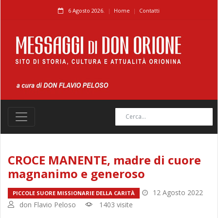
6 Agosto 2026.
Home
Contatti
CROCE MANENTE, madre di cuore
magnanimo e generoso
12 Agosto 2022
PICCOLE SUORE MISSIONARIE DELLA CARITÀ
don Flavio Peloso
1403 visite