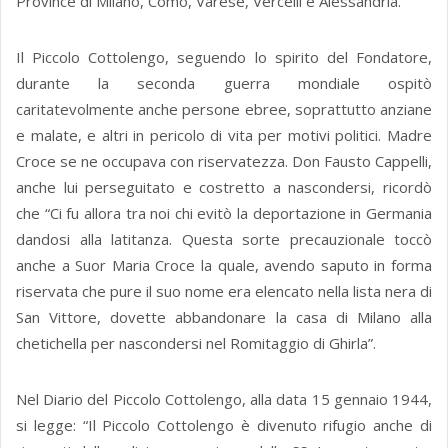
Province di Milano, Como, Varese, Vercelli e Alessandria.
Il Piccolo Cottolengo, seguendo lo spirito del Fondatore,
durante la seconda guerra mondiale ospitò
caritatevolmente anche persone ebree, soprattutto anziane
e malate, e altri in pericolo di vita per motivi politici. Madre
Croce se ne occupava con riservatezza. Don Fausto Cappelli,
anche lui perseguitato e costretto a nascondersi, ricordò
che “Ci fu allora tra noi chi evitò la deportazione in Germania
dandosi alla latitanza. Questa sorte precauzionale toccò
anche a Suor Maria Croce la quale, avendo saputo in forma
riservata che pure il suo nome era elencato nella lista nera di
San Vittore, dovette abbandonare la casa di Milano alla
chetichella per nascondersi nel Romitaggio di Ghirla”.
Nel Diario del Piccolo Cottolengo, alla data 15 gennaio 1944,
si legge: “Il Piccolo Cottolengo è divenuto rifugio anche di