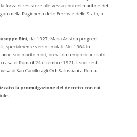
la forza di resistere alle vessazioni del marito e dei
egato nella Ragioneria delle Ferrovie dello Stato, a
iuseppe Bini
, dal 1927, Maria Aristea progredì
lli, specialmente verso i malati. Nel 1964 fu
o anno suo marito morì, ormai da tempo riconciliato
ua casa di Roma il 24 dicembre 1971. I suoi resti
esa di San Camillo agli Orti Sallustiani a Roma.
rizzato la promulgazione del decreto con cui
ile.