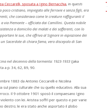
ea Ceccarelli, sposata a Igino Bernacchia
, in questi
oco cristiano, impiegato alle ferrovie e senza figli, era
renti, che considerava come le creature raffiguranti il
 a via Piemonte – officiata dai Camillini. Questa nobile
sistenza a domicilio dei malati e dei sofferenti, con lo
pportare le sue, che offriva al Signore in espiazione dei
a un Sacerdote di chiara fama, vero discepolo di San
cina nel decennio della tormenta: 1923-1933
(Jaka
a a p. 34, 62, 89, 90.
vembre 1883 da Antonio Ceccarelli e Nicolina
a sul piano culturale che su quello educativo. Alla sua
 parroco. Il 9 ottobre 1901 sposò il compaesano Igino
iolento con lei. Aristea soffrì per questo e per varie
mino destro; le era stato anche asportato il globo