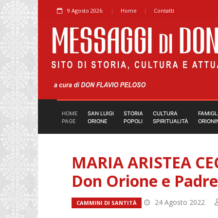
9 Agosto 2026.
Home
Contatti
HOME
SAN LUIGI
STORIA
CULTURA
FAMIGL
PAGE
ORIONE
POPOLI
SPIRITUALITÀ
ORIONI
MARIA ARISTEA CE
Don Orione e Padre
24 Agosto 2022
CAMMINI DI SANTITÀ