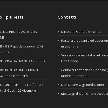
oli più letti
Contatti
E LAS PROFECIAS DE DON
Direzione Generale (Roma)
NE.
Pastorale giovanile ed esperie
 XIII: il Papa della gioventù di
missionarie
Orione
Vocazioni sacerdotali e religios
ADONNA DAL MANTO AZZURRO.
Don Orione
RO DON ORIONE DI MONTE
Centro di Formazione Orionina 
. Storia e attualità.
Madre di Tortona)
LE: Un documento conferma la
Don Orione Oggi (Redazione)
ta di Gesù il 25 dicembre.
Messaggi di Don Orione (Redaz