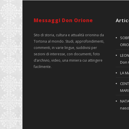
Messaggi Don Orione
Artic
Sito di storia, cultura e attualità orionina da
SOBR
Tortona al mondo. Studi, approfondimenti,
ORIO
commenti, in varie lingue, suddivisi per
sezioni di interesse, con documenti, foto
LEONE
d’archivio, video, una miniera cui attingere
Don 
facilmente.
LA M
CENT
MARIO
NATA
nasci