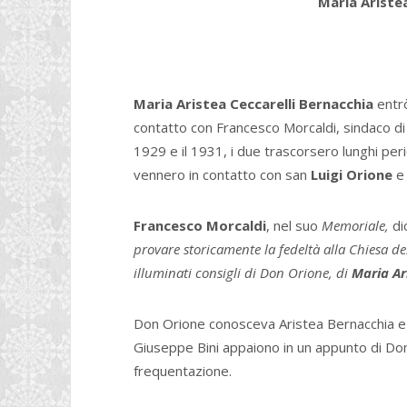
Maria Ariste
Maria Aristea Ceccarelli Bernacchia
entrò
contatto con Francesco Morcaldi, sindaco di
1929 e il 1931, i due trascorsero lunghi per
vennero in contatto con san
Luigi Orione
e
Francesco Morcaldi
, nel suo
Memoriale,
di
provare storicamente la fedeltà alla Chiesa del
illuminati consigli di Don Orione, di
Maria Ar
Don Orione conosceva Aristea Bernacchia e n
Giuseppe Bini appaiono in un appunto di Don 
frequentazione.