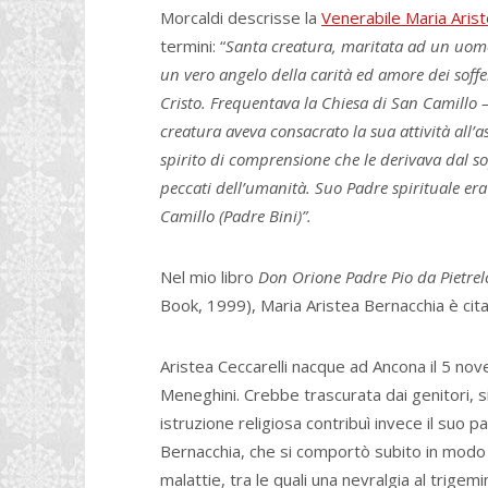
Morcaldi descrisse la
Venerabile Maria Arist
termini: “
Santa creatura, maritata ad un uomo p
un vero angelo della carità ed amore dei soffe
Cristo. Frequentava la Chiesa di San Camillo –
creatura aveva consacrato la sua attività all’as
spirito di comprensione che le derivava dal so
peccati dell’umanità. Suo Padre spirituale er
Camillo (Padre Bini)”.
Nel mio libro
Don Orione Padre Pio da Pietrel
Book, 1999), Maria Aristea Bernacchia è citat
Aristea Ceccarelli nacque ad Ancona il 5 no
Meneghini. Crebbe trascurata dai genitori, si
istruzione religiosa contribuì invece il suo
Bernacchia, che si comportò subito in modo v
malattie, tra le quali una nevralgia al trige