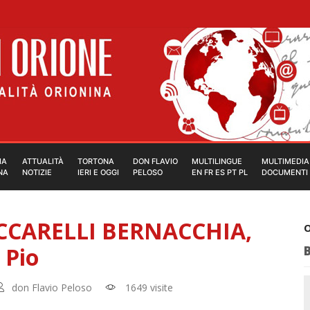
IA
ATTUALITÀ
TORTONA
DON FLAVIO
MULTILINGUE
MULTIMEDIA
NA
NOTIZIE
IERI E OGGI
PELOSO
EN FR ES PT PL
DOCUMENTI
CCARELLI BERNACCHIA,
O
 Pio
don Flavio Peloso
1649 visite