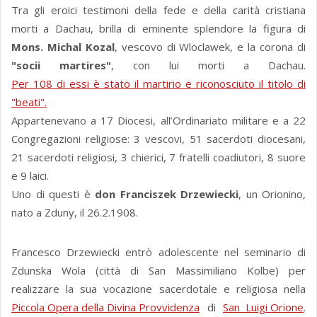
Tra gli eroici testimoni della fede e della carità cristiana
morti a Dachau, brilla di eminente splendore la figura di
Mons. Michal Kozal
, vescovo di Wloclawek, e la corona di
"socii martires"
, con lui morti a Dachau.
Per 108 di essi è stato il martirio e riconosciuto il titolo di
"beati".
Appartenevano a 17 Diocesi, all’Ordinariato militare e a 22
Congregazioni religiose: 3 vescovi, 51 sacerdoti diocesani,
21 sacerdoti religiosi, 3 chierici, 7 fratelli coadiutori, 8 suore
e 9 laici.
Uno di questi è
don Franciszek Drzewiecki
, un Orionino,
nato a Zduny, il 26.2.1908.
Francesco Drzewiecki entrò adolescente nel seminario di
Zdunska Wola (città di San Massimiliano Kolbe) per
realizzare la sua vocazione sacerdotale e religiosa nella
Piccola Opera della Divina Provvidenza
di
San Luigi Orione
.