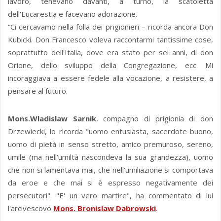
lavoro, tenevano davanti, a turno, la scatoletta
dell'Eucarestia e facevano adorazione.
“Ci cercavamo nella folla dei prigionieri – ricorda ancora Don
Kubicki. Don Francesco voleva raccontarmi tantissime cose,
soprattutto dell'Italia, dove era stato per sei anni, di don
Orione, dello sviluppo della Congregazione, ecc. Mi
incoraggiava a essere fedele alla vocazione, a resistere, a
pensare al futuro.
Mons.Wladislaw Sarnik
, compagno di prigionia di don
Drzewiecki, lo ricorda "uomo entusiasta, sacerdote buono,
uomo di pietà in senso stretto, amico premuroso, sereno,
umile (ma nell'umiltà nascondeva la sua grandezza), uomo
che non si lamentava mai, che nell'umiliazione si comportava
da eroe e che mai si è espresso negativamente dei
persecutori". "E' un vero martire", ha commentato di lui
l'arcivescovo
Mons. Bronislaw Dabrowski
.