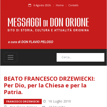
6 Agosto 2026.
Home
Contatti
BEATO FRANCESCO DRZEWIECKI:
Per Dio, per la Chiesa e per la
Patria.
16 Luglio 2010
FRANCESCO DRZEWIECKI