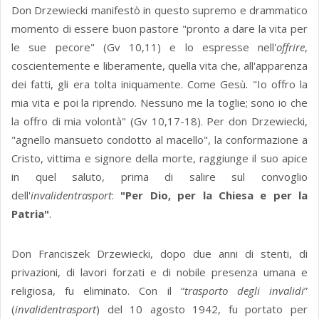
Don Drzewiecki manifestò in questo supremo e drammatico
momento di essere buon pastore "pronto a dare la vita per
le sue pecore" (Gv 10,11) e lo espresse nell'
offrire
,
coscientemente e liberamente, quella vita che, all'apparenza
dei fatti, gli era tolta iniquamente. Come Gesù. "Io offro la
mia vita e poi la riprendo. Nessuno me la toglie; sono io che
la offro di mia volontà" (Gv 10,17-18). Per don Drzewiecki,
"agnello mansueto condotto al macello", la conformazione a
Cristo, vittima e signore della morte, raggiunge il suo apice
in quel saluto, prima di salire sul convoglio
dell'
invalidentrasport
:
"Per Dio, per la Chiesa e per la
Patria"
.
Don Franciszek Drzewiecki, dopo due anni di stenti, di
privazioni, di lavori forzati e di nobile presenza umana e
religiosa, fu eliminato. Con il “
trasporto degli invalidi
”
(
invalidentrasport
) del 10 agosto 1942, fu portato per