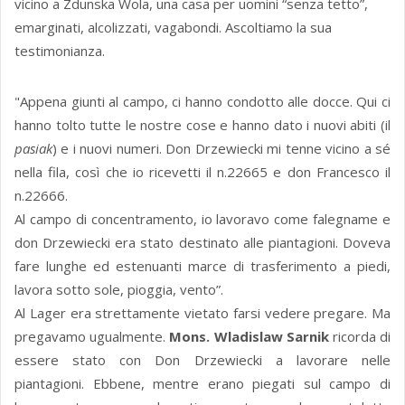
vicino a Zdunska Wola, una casa per uomini “senza tetto”,
emarginati, alcolizzati, vagabondi. Ascoltiamo la sua
testimonianza.
"Appena giunti al campo, ci hanno condotto alle docce. Qui ci
hanno tolto tutte le nostre cose e hanno dato i nuovi abiti (il
pasiak
) e i nuovi numeri. Don Drzewiecki mi tenne vicino a sé
nella fila, così che io ricevetti il n.22665 e don Francesco il
n.22666.
Al campo di concentramento, io lavoravo come falegname e
don Drzewiecki era stato destinato alle piantagioni. Doveva
fare lunghe ed estenuanti marce di trasferimento a piedi,
lavora sotto sole, pioggia, vento”.
Al Lager era strettamente vietato farsi vedere pregare. Ma
pregavamo ugualmente.
Mons. Wladislaw Sarnik
ricorda di
essere stato con Don Drzewiecki a lavorare nelle
piantagioni. Ebbene, mentre erano piegati sul campo di