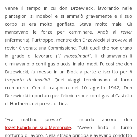
Venne il tempo in cui don Drzewiecki, lavorando nelle
piantagioni si indebolì e si ammalò gravemente e il suo
corpo si era molto gonfiato. Stava molto male. Gli
mancavano le forze per camminare. Andò al
revier
(infermeria). Purtroppo, mentre don Drzewiecki si trovava al
revier è venuta una Commissione. Tutti quelli che non erano
in grado di lavorare (
"i mussulmani"
, li chiamavano) li
eliminavano: o con il gas o uccisi in altri modi. Fu così che don
Drzewiecki, fu messo in un Block a parte e iscritto per
il
trasporto di invalidi
. Quei viaggi terminavano al forno
crematorio. Con il trasporto del 10 agosto 1942, Don
Drzewiecki fu portato per l’eliminazione con il gas al Castello
di Hartheim, nei pressi di Linz.
“Era mattino presto” – ricorda ancora don
Jozef Kubicki nel suo Memoriale
. “Avevo finito il turno
notturno di lavoro. Nella strada principale avevano condotto