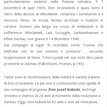
particolarmente violento nella Polonia cattolica. Il 7
novembre di quel 1939, Don Drzewiecki e quasi tutto il
Clero della diocesi di Wloclawek, compresi i seminaristi e il
Vescovo Mons. M. Kozal, furono arrestati e tradotti in
carcere. Iniziava una lunga via crucis di umiliazioni e di
sofferenze: Wloclawek, Lad, Szczyglin, Sachsenhausen e
infine Dachau, ove giunse il 14 dicembre 1940.
Dai compagni di lager fu ricordato come
"l'uomo che
edificava con la sua cortesia e premura"
, secondo
l'espressione di Mons. F.Korszynski nel suo noto libro
Jasne
promienie w Dachau
(Pallottinum, Poznan, p.193).
Tante sono le testimonianze della nobiltà e santità d'animo
di Don Drzewiecki. Le più vive e commoventi sono quelle di
suo compagno di prigionia,
Don Jozef Kubicki
, anch'egli
Orionino e chierico di 24 anni al momento della reclusione a
Dachau. Oggi, Don Kubicki ha 82 anni e vive ad Henrykow,