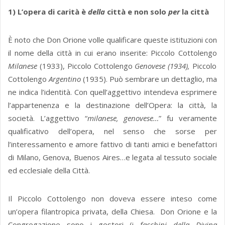
1) L’opera di carità è
della
città e non solo
per
la città
È noto che Don Orione volle qualificare queste istituzioni con
il nome della città in cui erano inserite: Piccolo Cottolengo
Milanese
(1933), Piccolo Cottolengo
Genovese (1934),
Piccolo
Cottolengo
Argentino
(1935). Può sembrare un dettaglio, ma
ne indica l’identità. Con quell’aggettivo intendeva esprimere
l’appartenenza e la destinazione dell’Opera: la città, la
società. L’aggettivo “
milanese, genovese…
” fu veramente
qualificativo dell’opera, nel senso che sorse per
l’interessamento e amore fattivo di tanti amici e benefattori
di Milano, Genova, Buenos Aires…e legata al tessuto sociale
ed ecclesiale della Città.
Il Piccolo Cottolengo non doveva essere inteso come
un’opera filantropica privata, della Chiesa. Don Orione e la
Congregazione sono i gestori (i
facchini
della Divina