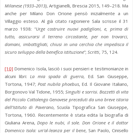
Milanese (1933–2013)
, Artigianelli, Brescia 2015, 149–218. Ma
anche per Milano Don Orione pensò inizialmente a un
Villaggio esteso. Al già citato ragioniere Sala scrisse il 31
marzo 1938: “
Urge costruire nuovi padiglioni, e, prima di
tutto, assicurarsi il terreno circostante, per non trovarci,
domani, imbottigliati, chiusi in una cerchia che impedisca il
sicuro sviluppo della benefica istituzione
”;
Scritti
, 75, 124.
[10]
Domenico Isola, lasciò i suoi pensieri e testimonianze in
alcuni libri:
La mia spada di guerra
, Ed. San Giuseppe,
Tortona, 1947;
Post nubila phoebus
, Ed. Il Giovane Italiano,
Borgonovo Val Tidone, 1955;
Singulti e sorrisi. Bozzetti di vita
del Piccolo Cottolengo Genovese preceduti da una breve istoria
dell’Istituto di Paverano
, Scuola Tipografica San Giuseppe,
Tortona, 1960. Recentemente è stata edita la biografia di
Giuliana Arena,
Dopo le nubi, il sole. Don Orione e il dottor
Domenico Isola: un’al-leanza per il bene
, San Paolo, Cinisello