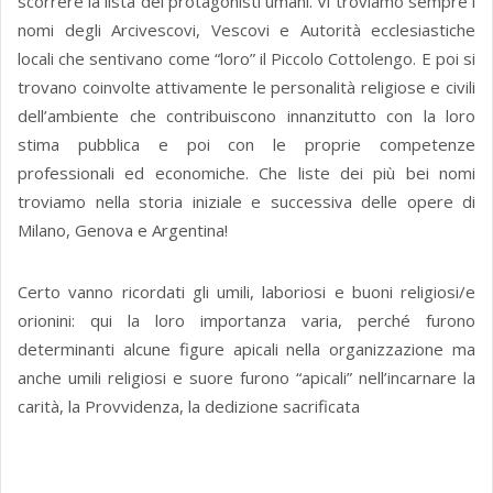
scorrere la lista dei protagonisti umani. Vi troviamo sempre i
nomi degli Arcivescovi, Vescovi e Autorità ecclesiastiche
locali che sentivano come “loro” il Piccolo Cottolengo. E poi si
trovano coinvolte attivamente le personalità religiose e civili
dell’ambiente che contribuiscono innanzitutto con la loro
stima pubblica e poi con le proprie competenze
professionali ed economiche. Che liste dei più bei nomi
troviamo nella storia iniziale e successiva delle opere di
Milano, Genova e Argentina!
Certo vanno ricordati gli umili, laboriosi e buoni religiosi/e
orionini: qui la loro importanza varia, perché furono
determinanti alcune figure apicali nella organizzazione ma
anche umili religiosi e suore furono “apicali” nell’incarnare la
carità, la Provvidenza, la dedizione sacrificata