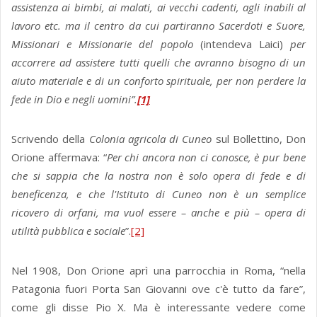
assistenza ai bimbi, ai malati, ai vecchi cadenti, agli inabili al
lavoro etc. ma il centro da cui partiranno Sacerdoti e Suore,
Missionari e Missionarie del popolo
(intendeva Laici)
per
accorrere ad assistere tutti quelli che avranno bisogno di un
aiuto materiale e di un conforto spirituale, per non perdere la
fede in Dio e negli uomini”.
[1]
Scrivendo della
Colonia agricola di Cuneo
sul Bollettino, Don
Orione affermava: “
Per chi ancora non ci conosce, è pur bene
che si sappia che la nostra non è solo opera di fede e di
beneficenza, e che l'Istituto di Cuneo non è un semplice
ricovero di orfani, ma vuol essere – anche e più – opera di
utilità pubblica e sociale
”.
[2]
Nel 1908, Don Orione aprì una parrocchia in Roma, “nella
Patagonia fuori Porta San Giovanni ove c'è tutto da fare”,
come gli disse Pio X. Ma è interessante vedere come