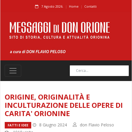
7 Agosto 2026.
Home
Contatti
ORIGINE, ORIGINALITÀ E
INCULTURAZIONE DELLE OPERE DI
CARITA' ORIONINE
8 Giugno 2024
don Flavio Peloso
FATTI E IDEE