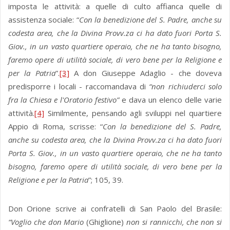
imposta le attività: a quelle di culto affianca quelle di
assistenza sociale: “
Con la benedizione del S. Padre, anche su
codesta area, che la Divina Provv.za ci ha dato fuori Porta S.
Giov., in un vasto quartiere operaio, che ne ha tanto bisogno,
faremo opere di utilità sociale, di vero bene per la Religione e
per la Patria
”.
[3]
A don Giuseppe Adaglio - che doveva
predisporre i locali - raccomandava di
“non richiuderci solo
fra la Chiesa e l'Oratorio festivo”
e dava un elenco delle varie
attività.
[4]
Similmente, pensando agli sviluppi nel quartiere
Appio di Roma, scrisse: “
Con la benedizione del S. Padre,
anche su codesta area, che la Divina Provv.za ci ha dato fuori
Porta S. Giov., in un vasto quartiere operaio, che ne ha tanto
bisogno, faremo opere di utilità sociale, di vero bene per la
Religione e per la Patria
”; 105, 39.
Don Orione scrive ai confratelli di San Paolo del Brasile:
“Voglio che don Mario
(Ghiglione)
non si rannicchi, che non si