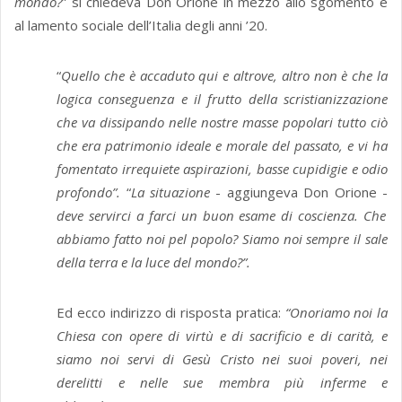
mondo?
” si chiedeva Don Orione in mezzo allo sgomento e
al lamento sociale dell’Italia degli anni ’20.
“
Quello che è accaduto qui e altrove, altro non è che la
logica conseguenza e il frutto della scristianizzazione
che va dissipando nelle nostre masse popolari tutto ciò
che era patrimonio ideale e morale del passato, e vi ha
fomentato irrequiete aspirazioni, basse cupidigie e odio
profondo”.
“
La situazione
- aggiungeva Don Orione -
deve servirci a farci un buon esame di coscienza. Che
abbiamo fatto noi pel popolo? Siamo noi sempre il sale
della terra e la luce del mondo?”.
Ed ecco indirizzo di risposta pratica:
“Onoriamo noi la
Chiesa con opere di virtù e di sacrificio e di carità, e
siamo noi servi di Gesù Cristo nei suoi poveri, nei
derelitti e nelle sue membra più inferme e