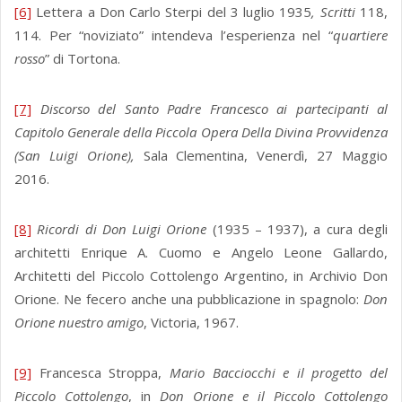
[6]
Lettera a Don Carlo Sterpi del 3 luglio 1935
, Scritti
118,
114. Per “noviziato” intendeva l’esperienza nel “
quartiere
rosso
” di Tortona.
[7]
Discorso del Santo Padre Francesco ai partecipanti al
Capitolo Generale della Piccola Opera Della Divina Provvidenza
(San Luigi Orione),
Sala Clementina, Venerdì, 27 Maggio
2016.
[8]
Ricordi di Don Luigi Orione
(1935 – 1937), a cura degli
architetti Enrique A. Cuomo e Angelo Leone Gallardo,
Architetti del Piccolo Cottolengo Argentino, in Archivio Don
Orione. Ne fecero anche una pubblicazione in spagnolo:
Don
Orione nuestro amigo
, Victoria, 1967.
[9]
Francesca Stroppa,
Mario Bacciocchi e il progetto del
Piccolo Cottolengo
, in
Don Orione e il Piccolo Cottolengo