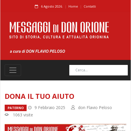
6 Agosto 2026.
Home
Contatti
DONA IL TUO AIUTO
9 Febbraio 2025
don Flavio Peloso
PATERNO
1063 visite