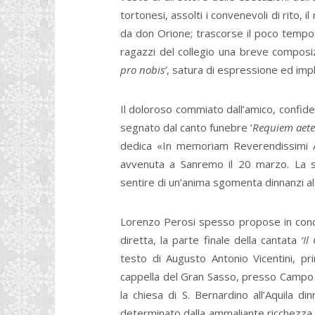
tortonesi, assolti i convenevoli di rito, 
da don Orione; trascorse il poco tempo 
ragazzi del collegio una breve composi
pro nobis’
, satura di espressione ed impl
Il doloroso commiato dall’amico, confid
segnato dal canto funebre ‘
Requiem aete
dedica «In memoriam Reverendissimi A
avvenuta a Sanremo il 20 marzo. La sc
sentire di un’anima sgomenta dinnanzi al p
Lorenzo Perosi spesso propose in concer
diretta, la parte finale della cantata
‘Il
testo di Augusto Antonio Vicentini, pri
cappella del Gran Sasso, presso Campo
la chiesa di S. Bernardino all’Aquila d
determinato dalla ammaliante ricchezza, 