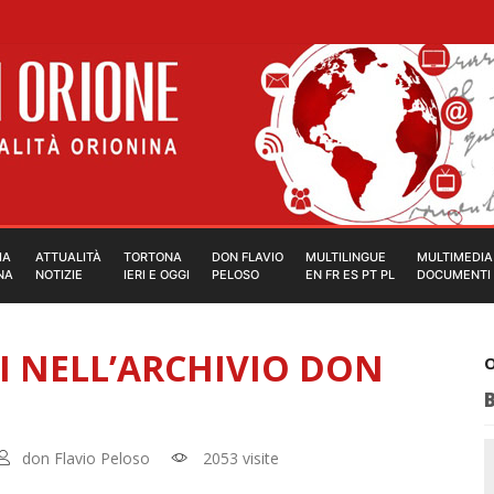
IA
ATTUALITÀ
TORTONA
DON FLAVIO
MULTILINGUE
MULTIMEDIA
NA
NOTIZIE
IERI E OGGI
PELOSO
EN FR ES PT PL
DOCUMENTI
SI NELL’ARCHIVIO DON
O
don Flavio Peloso
2053 visite