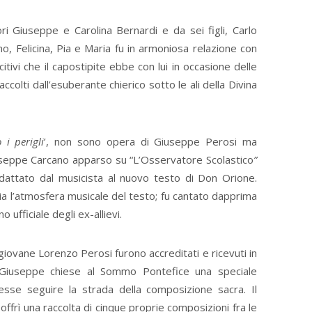
i Giuseppe e Carolina Bernardi e da sei figli, Carlo
o, Felicina, Pia e Maria fu in armoniosa relazione con
tivi che il capostipite ebbe con lui in occasione delle
raccolti dall’esuberante chierico sotto le ali della Divina
 i perigli
’, non sono opera di Giuseppe Perosi ma
iuseppe Carcano apparso su “L’Osservatore Scolastico
”
attato dal musicista al nuovo testo di Don Orione.
hia l’atmosfera musicale del testo; fu cantato dapprima
o ufficiale degli ex-allievi.
giovane Lorenzo Perosi furono accreditati e ricevuti in
 Giuseppe chiese al Sommo Pontefice una speciale
sse seguire la strada della composizione sacra. Il
offrì una raccolta di cinque proprie composizioni fra le