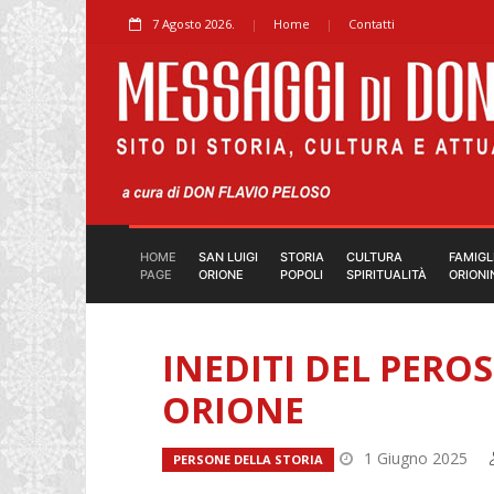
7 Agosto 2026.
Home
Contatti
HOME
SAN LUIGI
STORIA
CULTURA
FAMIGL
PAGE
ORIONE
POPOLI
SPIRITUALITÀ
ORIONI
INEDITI DEL PERO
ORIONE
1 Giugno 2025
PERSONE DELLA STORIA