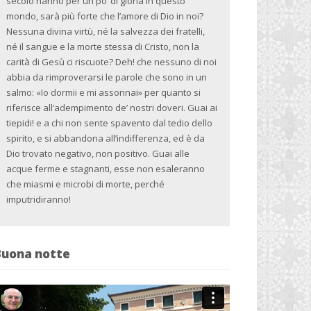
secolo hanno per un po’ di gloria in questo
mondo, sarà più forte che l’amore di Dio in noi?
Nessuna divina virtù, né la salvezza dei fratelli,
né il sangue e la morte stessa di Cristo, non la
carità di Gesù ci riscuote? Deh! che nessuno di noi
abbia da rimproverarsi le parole che sono in un
salmo: «Io dormii e mi assonnai» per quanto si
riferisce all’adempimento de’ nostri doveri. Guai ai
tiepidi! e a chi non sente spavento dal tedio dello
spirito, e si abbandona all’indifferenza, ed è da
Dio trovato negativo, non positivo. Guai alle
acque ferme e stagnanti, esse non esaleranno
che miasmi e microbi di morte, perché
imputridiranno!
Buona notte