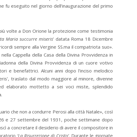
che fu eseguito nel giorno dell’inaugurazione del primo
e più volte a Don Orione la protezione come testimonia
ta Maria succurre miseris
’ datata Roma 18 Dicembre
ricordi sempre alla Vergine SS.ma il compatriota suo».
ella Cappella della Casa della Divina Provvidenza in
 Madonna della Divina Provvidenza di un cuore votivo
ori e benefattrici. Alcuni anni dopo l’inciso melodico
eris’, traslato dal modo maggiore al minore, divenne
d elaborato mottetto a sei voci miste, splendido
a.
uario che non a condurre Perosi alla città Natale», così
l 26 e 27 settembre del 1931, poche settimane dopo
scì a concretare il desiderio di avere il compositore in
’oratorio
‘La Risurrezione di Cristo’
. Durante le giornate