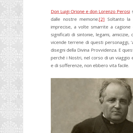
Don Luigi Orione e don Lorenzo Perosi
s
dalle nostre memorie.
[2]
Soltanto la 
imprecise, a volte smarrite a cagione de
significati di sintonie, legami, amicizi
vicende terrene di questi personaggi, ‘al
disegni della Divina Provvidenza. E que
perché i Nostri, nel corso di un viaggio e
e di sofferenze, non ebbero vita facile.