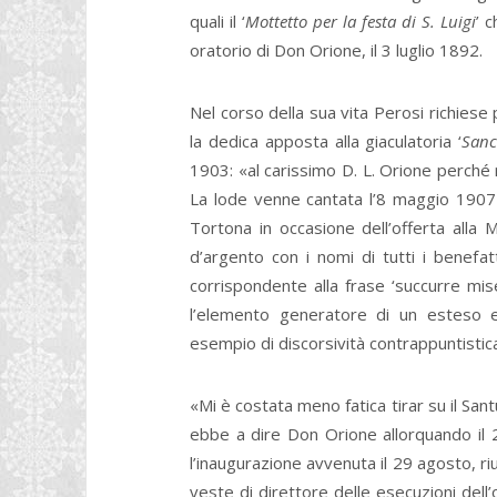
quali il ‘
Mottetto per la festa di S. Luigi
’ 
oratorio di Don Orione, il 3 luglio 1892.
Nel corso della sua vita Perosi richies
la dedica apposta alla giaculatoria ‘
Sanc
1903: «al carissimo D. L. Orione perché 
La lode venne cantata l’8 maggio 1907 n
Tortona in occasione dell’offerta alla
d’argento con i nomi di tutti i benefatt
corrispondente alla frase ‘succurre mis
l’elemento generatore di un esteso e
esempio di discorsività contrappuntistic
«Mi è costata meno fatica tirar su il Sant
ebbe a dire Don Orione allorquando i
l’inaugurazione avvenuta il 29 agosto, riu
veste di direttore delle esecuzioni dell