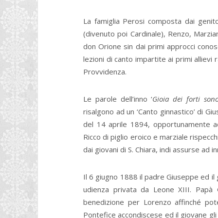
La famiglia Perosi composta dai genitor
(divenuto poi Cardinale), Renzo, Marzian
don Orione sin dai primi approcci conosci
lezioni di canto impartite ai primi allievi 
Provvidenza.
Le parole dell’inno ‘
Gioia dei forti sono
risalgono ad un ‘Canto ginnastico’ di G
del 14 aprile 1894, opportunamente ad
Ricco di piglio eroico e marziale rispecc
dai giovani di S. Chiara, indi assurse ad inn
Il 6 giugno 1888 il padre Giuseppe ed il 
udienza privata da Leone XIII. Papà
benedizione per Lorenzo affinché pote
Pontefice accondiscese ed il giovane gli 