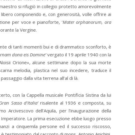
il maestro si rifugiò in collegio protetto amorevolmente
libero componendo e, con generosità, volle offrire ai
zione per voce e pianoforte, ‘
Mater orphanorum, ora
orante la Vergine.
ente di tanti momenti bui e di drammatico sconforto, è
rnam dona eis Domine’
vergato il 19 aprile 1940 con la
loisii Orione», alcune settimane dopo la sua morte
arna melodia, plastica nel suo incedere, traduce il
assaggio dalla vita terrena all’al di là.
to, con la Cappella musicale Pontificia Sistina da lui
 Gran Sasso d’Italia’
risalente al 1936 e composta, su
mo Arcivescovo dell’Aquila, per l’inaugurazione della
 Imperatore. La prima esecuzione ebbe luogo presso
innanzi a cinquemila persone ed il successo riscosso,
è testimoniato dal racconto di mons. Antonio Anichini,