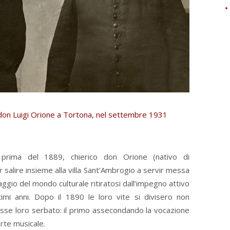
 don Luigi Orione a Tortona, nel settembre 1931
, prima del 1889, chierico don Orione (nativo di
salire insieme alla villa Sant’Ambrogio a servir messa
aggio del mondo culturale ritiratosi dall’impegno attivo
timi anni. Dopo il 1890 le loro vite si divisero non
esse loro serbato: il primo assecondando la vocazione
arte musicale.