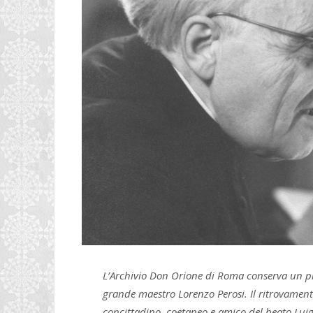
L’Archivio Don Orione di Roma conserva un pr
grande maestro Lorenzo Perosi. Il ritrovament
concittadino, coetaneo e amico del beato Luig