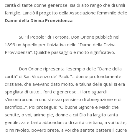
carità di tante donne generose, sia di alto rango che di umili
famiglie. Lanciò il progetto della Associazione femmi­nile delle
Dame della Divina Provvidenza
.
Su "Il Popolo" di Tortona, Don Orione pubblicò nel
1899 un Appello per l'iniziativa delle "Dame della Divina
Provvi­den­za". Qualche passaggio è molto significativo.
Don Orione ripresenta l'esempio delle "Dame della
carità" di San Vincenzo de' Paoli: "... donne profonda­mente
cristiane, che avevano dato molto, e taluna delle quali si era
spogliata di tutto... forti e generose... i loro sguardi
s'incontrarono in uno stesso pensiero di abnegazione e di
sacrificio...". Poi prosegue: "O buone Signore e Madri che
sentite, o voi, anime pie, donne a cui Dio ha largito tanta
gentilezza e tanta ab­bon­danza di carità cristiana, a voi tutte,
io mi rivolgo, povero prete, a voi che sentite battere il cuore