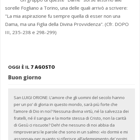
sorelle Fogliano a Torino, una delle quali arrivò a scrivere:
"La mia aspirazione fu sempre quella di esser non una
Dama, ma una Figlia della Divina Provvidenza". (Cfr. DOPO
III, 235-238 e 298-299)
OGGI È IL
7 AGOSTO
Buon giorno
San LUIGI ORIONE: L’amore che gli uomini del secolo hanno
per un po’ di gloria in questo mondo, sarà più forte che
l’amore di Dio in noi? Nessuna divina virtù, né la salvezza dei
fratelli, né il sangue e la morte stessa di Cristo, non la carità
di Gesù ci riscuote? Deh! che nessuno di noi abbia da
rimproverarsi le parole che sono in un salmo: «Io dormii e mi
assonnai» per quanto si riferisce all’adempimento de’ nostri