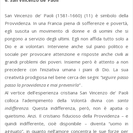
6. San Vincenzo de’ Paoli
San Vincenzo de’ Paoli (1581-1660) (11) è simbolo della
Provvidenza. In una Francia piena di sofferenze e povertà,
egli suscita un movimento di donne e di uomini che si
pongono a servizio degli ultimi. Egli non affida tutto solo a
Dio e ai volontari. Interviene anche sul piano politico e
sociale per provocare attenzione e risposte anche civili ai
grandi problemi dei poveri. Insieme però è attento a non
precedere con l’iniziativa umana i piani di Dio. La sua
creatività prodigiosa nel bene cerca dei segni:
“seguire passo
passo la provvidenza e mai prevenirla”
.
Al vertice dell’esperienza cristiana San Vincenzo de’ Paoli
colloca l’adempimento della Volontà divina con
santa
indifferenza
. Questa indifferenza, però, non è apatia o
quietismo. Anzi. Il cristiano fiducioso della Provvidenza – e
quindi indifferente, cioè disponibile – diventa “uomo in
agguato”, in quanto nell’amore concentra le sue forze per