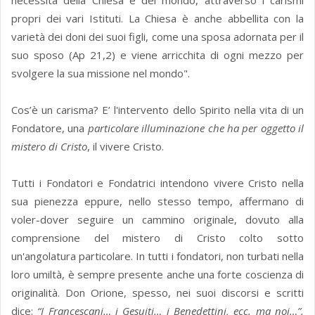
necessità della Chiesa e del mondo, attraverso i carismi
propri dei vari Istituti. La Chiesa è anche abbellita con la
varietà dei doni dei suoi figli, come una sposa adornata per il
suo sposo (Ap 21,2) e viene arricchita di ogni mezzo per
svolgere la sua missione nel mondo".
Cos’è un carisma? E’ l'intervento dello Spirito nella vita di un
Fondatore, una
particolare illuminazione che ha per oggetto il
mistero di Cristo
, il vivere Cristo.
Tutti i Fondatori e Fondatrici intendono vivere Cristo nella
sua pienezza eppure, nello stesso tempo, affermano di
voler-dover seguire un cammino originale, dovuto alla
comprensione del mistero di Cristo colto sotto
un'angolatura particolare. In tutti i fondatori, non turbati nella
loro umiltà, è sempre presente anche una forte coscienza di
originalità. Don Orione, spesso, nei suoi discorsi e scritti
dice:
“I Francescani… i Gesuiti… i Benedettini, ecc. ma noi…”.