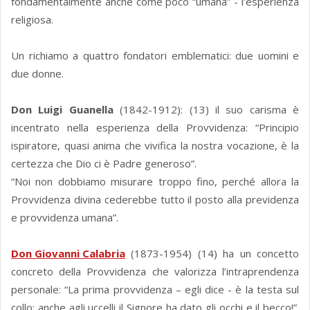
fondamentalmente anche come poco “umana” - l’esperienza
religiosa.
Un richiamo a quattro fondatori emblematici: due uomini e
due donne.
Don Luigi Guanella
(1842-1912): (13) il suo carisma è
incentrato nella esperienza della Provvidenza: “Principio
ispiratore, quasi anima che vivifica la nostra vocazione, è la
certezza che Dio ci è Padre generoso”.
“Noi non dobbiamo misurare troppo fino, perché allora la
Provvidenza divina cederebbe tutto il posto alla previdenza
e provvidenza umana”.
Don Giovanni Calabria
(1873-1954) (14) ha un concetto
concreto della Provvidenza che valorizza l’intraprendenza
personale: “La prima provvidenza – egli dice - è la testa sul
collo; anche agli uccelli il Signore ha dato gli occhi e il becco!”.