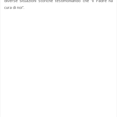
diverse situazioni storiche testimoniando che “il Padre ha
cura di noi”.