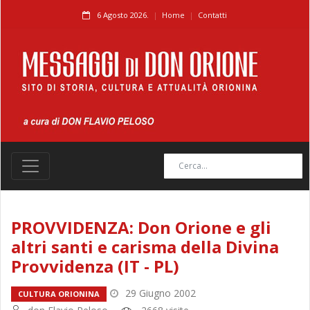
6 Agosto 2026.
Home
Contatti
PROVVIDENZA: Don Orione e gli
altri santi e carisma della Divina
Provvidenza (IT - PL)
29 Giugno 2002
CULTURA ORIONINA