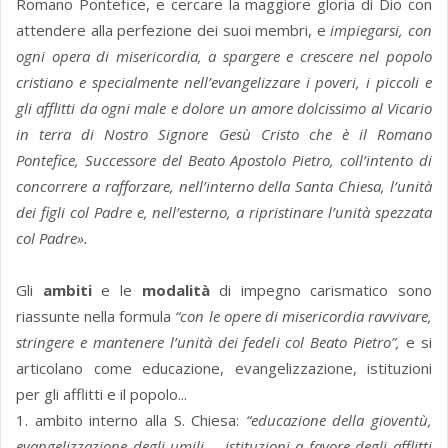
Romano Pontefice, e cercare la maggiore gloria di Dio con
attendere alla perfezione dei suoi membri, e
impiegarsi, con
ogni opera di misericordia, a spargere e crescere nel popolo
cristiano e specialmente nell’evangelizzare i poveri, i piccoli e
gli afflitti da ogni male e dolore un amore dolcissimo al Vicario
in terra di Nostro Signore Gesù Cristo che è il Romano
Pontefice, Successore del Beato Apostolo Pietro, coll’intento di
concorrere a rafforzare, nell’interno della Santa Chiesa, l’unità
dei figli col Padre e, nell’esterno, a ripristinare l’unità spezzata
col Padre».
Gli
ambiti
e le
modalità
di impegno carismatico sono
riassunte nella formula
“con le opere di misericordia ravvivare,
stringere e mantenere l’unità dei fedeli col Beato Pietro”,
e si
articolano come educazione, evangelizzazione, istituzioni
per gli afflitti e il popolo...
1. ambito interno alla S. Chiesa:
“educazione della gioventù,
evangelizzazione degli umili…, istituzioni a favore degli afflitti