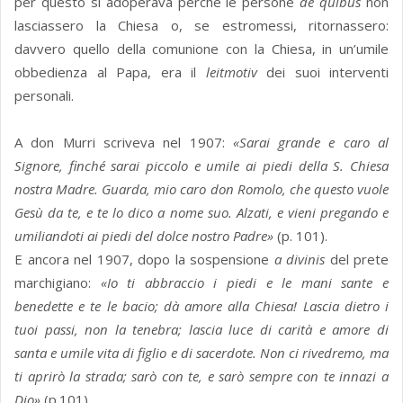
per questo si adoperava perché le persone
de quibus
non
lasciassero la Chiesa o, se estromessi, ritornassero:
davvero quello della comunione con la Chiesa, in un’umile
obbedienza al Papa, era il
leitmotiv
dei suoi interventi
personali.
A don Murri scriveva nel 1907:
«Sarai grande e caro al
Signore, finché sarai piccolo e umile ai piedi della S. Chiesa
nostra Madre. Guarda, mio caro don Romolo, che questo vuole
Gesù da te, e te lo dico a nome suo. Alzati, e vieni pregando e
umiliandoti ai piedi del dolce nostro Padre»
(p. 101).
E ancora nel 1907, dopo la sospensione
a divinis
del prete
marchigiano:
«Io ti abbraccio i piedi e le mani sante e
benedette e te le bacio; dà amore alla Chiesa! Lascia dietro i
tuoi passi, non la tenebra; lascia luce di carità e amore di
santa e umile vita di figlio e di sacerdote. Non ci rivedremo, ma
ti aprirò la strada; sarò con te, e sarò sempre con te innazi a
Dio»
(p.101)