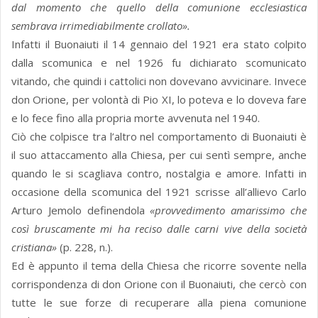
dal momento che quello della comunione ecclesiastica
sembrava irrimediabilmente crollato».
Infatti il Buonaiuti il 14 gennaio del 1921 era stato colpito
dalla scomunica e nel 1926 fu dichiarato scomunicato
vitando, che quindi i cattolici non dovevano avvicinare. Invece
don Orione, per volontà di Pio XI, lo poteva e lo doveva fare
e lo fece fino alla propria morte avvenuta nel 1940.
Ciò che colpisce tra l’altro nel comportamento di Buonaiuti è
il suo attaccamento alla Chiesa, per cui sentì sempre, anche
quando le si scagliava contro, nostalgia e amore. Infatti in
occasione della scomunica del 1921 scrisse all’allievo Carlo
Arturo Jemolo definendola
«provvedimento amarissimo che
così bruscamente mi ha reciso dalle carni vive della società
cristiana»
(p. 228, n.).
Ed è appunto il tema della Chiesa che ricorre sovente nella
corrispondenza di don Orione con il Buonaiuti, che cercò con
tutte le sue forze di recuperare alla piena comunione