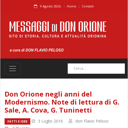
9 Agosto 2026.
Home
Contatti
Don Orione negli anni del
Modernismo. Note di lettura di G.
Sale, A. Cova, G. Tuninetti
3 Luglio 2016
don Flavio Peloso
FATTI E IDEE