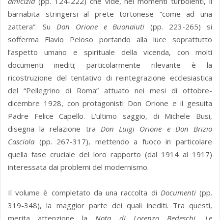
amicizia
(pp. 124-222) che vide, nei momenti turbolenti, il
barnabita stringersi al prete tortonese “come ad una
zattera”. Su
Don Orione e Buonaiuti
(pp. 223-265) si
sofferma Flavio Peloso portando alla luce soprattutto
l’aspetto umano e spirituale della vicenda, con molti
documenti inediti; particolarmente rilevante è la
ricostruzione del tentativo di reintegrazione ecclesiastica
del “Pellegrino di Roma” attuato nei mesi di ottobre-
dicembre 1928, con protagonisti Don Orione e il gesuita
Padre Felice Capello. L’ultimo saggio, di Michele Busi,
disegna la relazione tra
Don Luigi Orione e Don Brizio
Casciola
(pp. 267-317), mettendo a fuoco in particolare
quella fase cruciale del loro rapporto (dal 1914 al 1917)
interessata dai problemi del modernismo.
Il volume è completato da una raccolta di
Documenti
(pp.
319-348), la maggior parte dei quali inediti. Tra questi,
merita attenzione la
Nota di Lorenzo Bedeschi. Le