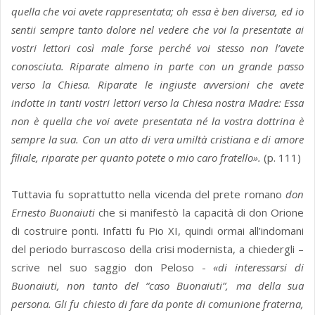
quella che voi avete rappresentata; oh essa è ben diversa, ed io
sentii sempre tanto dolore nel vedere che voi la presentate ai
vostri lettori così male forse perché voi stesso non l’avete
conosciuta. Riparate almeno in parte con un grande passo
verso la Chiesa. Riparate le ingiuste avversioni che avete
indotte in tanti vostri lettori verso la Chiesa nostra Madre: Essa
non è quella che voi avete presentata né la vostra dottrina è
sempre la sua. Con un atto di vera umiltà cristiana e di amore
filiale, riparate per quanto potete o mio caro fratello».
(p. 111)
Tuttavia fu soprattutto nella vicenda del prete romano
don
Ernesto Buonaiuti
che si manifestò la capacità di don Orione
di costruire ponti. Infatti fu Pio XI, quindi ormai all’indomani
del periodo burrascoso della crisi modernista, a chiedergli –
scrive nel suo saggio don Peloso -
«di interessarsi di
Buonaiuti, non tanto del “caso Buonaiuti”, ma della sua
persona. Gli fu chiesto di fare da ponte di comunione fraterna,