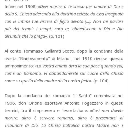
Infine nel 1908:
«Devi morire a te stesso per amore di Dio e
della S. Chiesa aderendo alla dottrina celeste da essa insegnata
con le intime tue viscere di figlio devoto (…). Non mi parlare
più dei tempi: i tempi, caro te, obbediscono a Dio e Dio
all’umile che lo prega».
(p. 101)
Al conte Tommaso Gallarati Scotti, dopo la condanna della
rivista “Rinnovamento” di Milano , nel 1910 rivolse questo
ammonimento:
«La vostra anima avrà la sua pace quando voi,
come un bambino, vi abbandonerete sul cuore della Chiesa
come su quello della madre della nostra fede».
(p. 104)
Dopo la condanna del romanzo “Il Santo” comminata nel
1906, don Orione esortava Antonio Fogazzaro in questi
termini, tra il rimprovero e l’esortazione:
«Così non dovete
morire: altro è scrivere romanzi, altro è presentarsi al
Tribunale di Dio. La Chiesa Cattolica nostra Madre non è