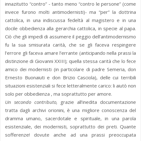
innazitutto “contro” - tanto meno “contro le persone” (come
invece furono molti antimodernisti)- ma “per” la dottrina
cattolica, in una indiscussa fedeltà al magistero e in una
docile obbedienza alla gerarchia cattolica, in specie al papa.
Ciò che gli impedì di assumere il peggio dell’antimodernismo
fu la sua smisurata carità, che se gli faceva respingere
l’errore gli faceva amare l’errante (anticipando nella prassi la
distinzione di Giovanni XXIII); quella stessa carità che lo fece
amico dei modernisti (in particolare di padre Semeria, don
Ernesto Buonaiuti e don Brizio Casciola), delle cui terribili
situazioni esistenziali si fece letteralmente carico: li aiutò non
solo per obbedienza , ma soprattutto per amore.
Un secondo contributo,
grazie all’inedita documentazione
tratta dagli archivi orionini, è una migliore conoscenza del
dramma umano, sacerdotale e spirituale, in una parola
esistenziale, dei modernisti, soprattutto dei preti. Quante
sofferenze! dovute anche ad una prassi preoccupata