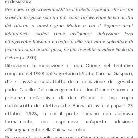
ecclesiastica.
Per questo gli scriveva:
«Ah! Se il fratello separato, che ieri mi
scriveva, pregasse solo un po’, come ritroverebbe la via diritta
del ritorno a questa gran Madre a cui il Signore dedit
latitudinem cordis: come nell’amore dolcissimo Essa
attingerebbe balsamo e conforto alla sua vita e splendore di
fede purissima ai suoi passi, né più oserebbe dividere Paolo da
Pietro»
(p. 230).
Ritroviamo la mediazione di don Orione nel tentativo
compiuto nel 1928 dal Segretario di Stato, Cardinal Gasparri,
che si avvalse soprattutto della mediazione del gesuita
padre Capello. Del coinvolgimento di don Orione è prova la
presenza nell’archivio di don Orione di una copia
dattiloscritta della lettera che Buonaiuti inviò al papa il 23
ottobre 1928, in cui il prete romano non abiurava
formalmente, ma esprimeva un’aperta adesione
all’insegnamento della Chiesa cattolica.
Purtroppo la riconciliazione con la Chiesa non avvenne nel