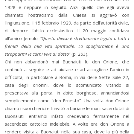
1928 e neppure in seguito. Anzi quello che egli aveva
chiamato l’ostracismo dalla Chiesa si aggravò con
l’ingiunzione, il 15 febbraio 1929, da parte dell’autorità civile,
di deporre l’abito ecclesiastico. Il 20 maggio confidava
all’amico Jemolo:
“Questa divisa è strettamente legata a tutti i
fremiti della mia vita spirituale. Lo spogliarmene è uno
strapparmi le carni vive di dosso”
(p. 253).
Chi non abbandonò mai Buonaiuti fu don Orione, che
continuò a seguire e ad aiutare e ad accogliere l’amico in
difficoltà, in particolare a Roma, in via delle Sette Sale 22,
casa degli orionini, dove lo scomunicato vitando si
presentava alla porta, in abito borghese, annunciandosi
semplicemente come “don Ernesto”. Una volta don Orione
chiamò i suoi chierici e li invitò a baciare le mani sacerdotali di
Buonaiuti: entrambi infatti credevano fermamente nel
sacerdozio cattolico indelebile. A volte era don Orione a
rendere visita a Buonaiuti nella sua casa, dove la più bella