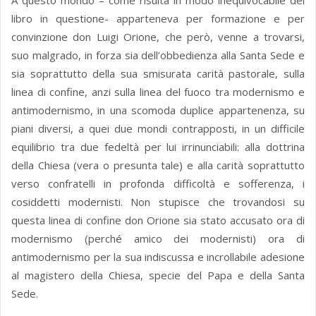
A questo mondo – come risulta in modo inequivocabile del
libro in questione- apparteneva per formazione e per
convinzione don Luigi Orione, che però, venne a trovarsi,
suo malgrado, in forza sia dell’obbedienza alla Santa Sede e
sia soprattutto della sua smisurata carità pastorale, sulla
linea di confine, anzi sulla linea del fuoco tra modernismo e
antimodernismo, in una scomoda duplice appartenenza, su
piani diversi, a quei due mondi contrapposti, in un difficile
equilibrio tra due fedeltà per lui irrinunciabili: alla dottrina
della Chiesa (vera o presunta tale) e alla carità soprattutto
verso confratelli in profonda difficoltà e sofferenza, i
cosiddetti modernisti. Non stupisce che trovandosi su
questa linea di confine don Orione sia stato accusato ora di
modernismo (perché amico dei modernisti) ora di
antimodernismo per la sua indiscussa e incrollabile adesione
al magistero della Chiesa, specie del Papa e della Santa
Sede.