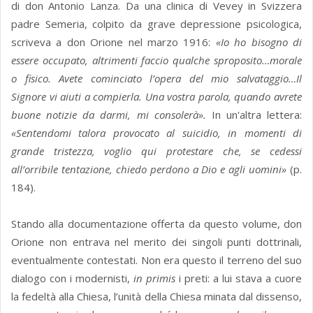
di don Antonio Lanza. Da una clinica di Vevey in Svizzera
padre Semeria, colpito da grave depressione psicologica,
scriveva a don Orione nel marzo 1916:
«Io ho bisogno di
essere occupato, altrimenti faccio qualche sproposito…morale
o fisico. Avete cominciato l’opera del mio salvataggio…Il
Signore vi aiuti a compierla. Una vostra parola, quando avrete
buone notizie da darmi, mi consolerà».
In un'altra lettera:
«Sentendomi talora provocato al suicidio, in momenti di
grande tristezza, voglio qui protestare che, se cedessi
all’orribile tentazione, chiedo perdono a Dio e agli uomini»
(p.
184).
Stando alla documentazione offerta da questo volume, don
Orione non entrava nel merito dei singoli punti dottrinali,
eventualmente contestati. Non era questo il terreno del suo
dialogo con i modernisti,
in primis
i preti: a lui stava a cuore
la fedeltà alla Chiesa, l’unità della Chiesa minata dal dissenso,