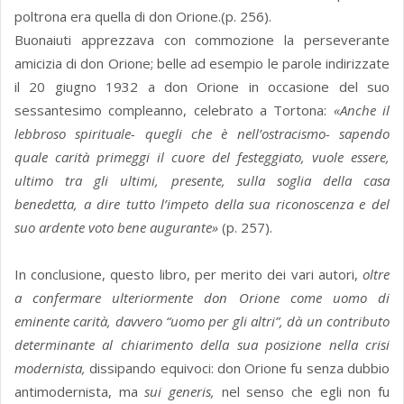
poltrona era quella di don Orione.(p. 256).
Buonaiuti apprezzava con commozione la perseverante
amicizia di don Orione; belle ad esempio le parole indirizzate
il 20 giugno 1932 a don Orione in occasione del suo
sessantesimo compleanno, celebrato a Tortona:
«Anche il
lebbroso spirituale- quegli che è nell’ostracismo- sapendo
quale carità primeggi il cuore del festeggiato, vuole essere,
ultimo tra gli ultimi, presente, sulla soglia della casa
benedetta, a dire tutto l’impeto della sua riconoscenza e del
suo ardente voto bene augurante»
(p. 257).
In conclusione, questo libro, per merito dei vari autori,
oltre
a confermare ulteriormente don Orione come uomo di
eminente carità, davvero “uomo per gli altri”, dà un contributo
determinante al chiarimento della sua posizione nella crisi
modernista,
dissipando equivoci: don Orione fu senza dubbio
antimodernista, ma
sui generis,
nel senso che egli non fu