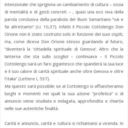
intenzionale che sprigiona un cambiamento di cultura – ossia
di mentalità e di gesti concreti – , quasi una eco viva della
parola conclusiva della parabola del Buon Samaritano “vai e
fai altrettanto” (Lc 10,37). Infatti il Piccolo Cottolengo Don
Orione non è stato costruito solo in funzione dei suoi ospiti,
ma, come diceva Don Orione stesso guardando al futuro,
“diventerà la ‘cittadella spirituale di Genova’. Altro che la
lanterna che sta sullo scoglio! – continuava – Il Piccolo
Cottolengo sarà un faro gigantesco che spanderà la sua luce
e il suo calore di carità spirituale anche oltre Genova e oltre
l’Italia” (Lettere I, 537).
Ma questo sarà possibile se al Cottolengo si affiancheranno
luoghi e momenti nei quali la sua azione “profetica” o di
annuncio viene studiata e indagata, approfondita e chiarita
nelle sue autentiche finalità.
Carità e annuncio, carità e cultura si richiamano a vicenda. In