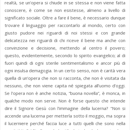
realtà, se un’opera si chiude in se stessa e non viene fatta
conoscere, è come se non esistesse, almeno a livello di
significato sociale. Oltre a fare il bene, è necessario dunque
trovare il linguaggio per raccontarlo al mondo, certo con
giusto pudore nei riguardi di noi stessi e con grande
delicatezza nei riguardi di chi riceve il bene ma anche con
convinzione e decisione, mettendo al centro il povero;
questo, evidentemente, secondo lo spirito evangelico; al di
fuori quindi di ogni sterile sentimentalismo e ancor più di
ogni insulsa demagogia. In un certo senso, non è carità vera
quella di un’opera che non si racconta, che non è visitata da
nessuno, che non viene capita né spiegata all’uomo d’oggi.
Se l’opera non è anche notizia, “buona novella”, è monca, in
qualche modo non serve. Non è forse questo che intende
dire il Signore Gesù con l’immagine della lucerna? “Non si
accende una lucerna per metterla sotto il moggio, ma sopra
il lucerniere perché faccia luce a tutti quelli che sono nella