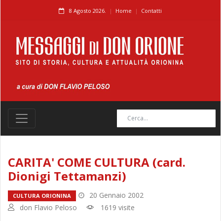
8 Agosto 2026.
Home
Contatti
CARITA' COME CULTURA (card.
Dionigi Tettamanzi)
20 Gennaio 2002
CULTURA ORIONINA
don Flavio Peloso
1619 visite