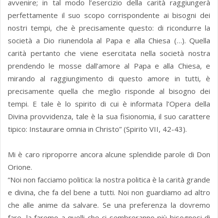
avvenire; in tal modo l’esercizio della carità raggiungerà
perfettamente il suo scopo corrispondente ai bisogni dei
nostri tempi, che è precisamente questo: di ricondurre la
società a Dio riunendola al Papa e alla Chiesa (…). Quella
carità pertanto che viene esercitata nella società nostra
prendendo le mosse dall’amore al Papa e alla Chiesa, e
mirando al raggiungimento di questo amore in tutti, è
precisamente quella che meglio risponde al bisogno dei
tempi. E tale è lo spirito di cui è informata l’Opera della
Divina provvidenza, tale è la sua fisionomia, il suo carattere
tipico: Instaurare omnia in Christo” (Spirito VII, 42-43).
Mi è caro riproporre ancora alcune splendide parole di Don
Orione.
“Noi non facciamo politica: la nostra politica è la carità grande
e divina, che fa del bene a tutti. Noi non guardiamo ad altro
che alle anime da salvare. Se una preferenza la dovremo
fare, la faremo a quelli che ci sembreranno più bisognosi di