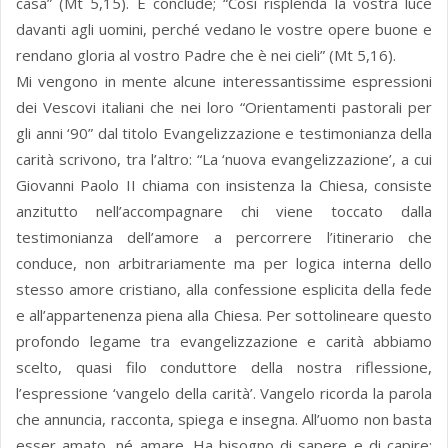
casa” (Mt 5,15). E conclude; “Così risplenda la vostra luce
davanti agli uomini, perché vedano le vostre opere buone e
rendano gloria al vostro Padre che è nei cieli” (Mt 5,16).
Mi vengono in mente alcune interessantissime espressioni
dei Vescovi italiani che nei loro “Orientamenti pastorali per
gli anni ‘90” dal titolo Evangelizzazione e testimonianza della
carità scrivono, tra l’altro: “La ‘nuova evangelizzazione’, a cui
Giovanni Paolo II chiama con insistenza la Chiesa, consiste
anzitutto nell’accompagnare chi viene toccato dalla
testimonianza dell’amore a percorrere l’itinerario che
conduce, non arbitrariamente ma per logica interna dello
stesso amore cristiano, alla confessione esplicita della fede
e all’appartenenza piena alla Chiesa. Per sottolineare questo
profondo legame tra evangelizzazione e carità abbiamo
scelto, quasi filo conduttore della nostra riflessione,
l’espressione ‘vangelo della carità’. Vangelo ricorda la parola
che annuncia, racconta, spiega e insegna. All’uomo non basta
esser amato, né amare. Ha bisogno di sapere e di capire: