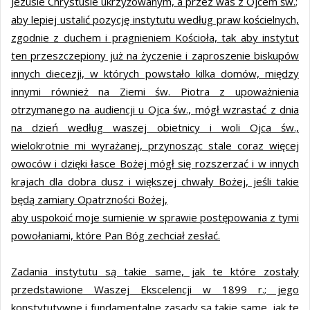
Jezusie Chrystusie ukrzyżowanym, a przez was z Ojcem św.;
aby lepiej ustalić pozycję instytutu według praw kościelnych,
zgodnie z duchem i pragnieniem Kościoła, tak aby instytut
ten przeszczepiony już na życzenie i zaproszenie biskupów
innych diecezji, w których powstało kilka domów, między
innymi również na Ziemi św. Piotra z upoważnienia
otrzymanego na audiencji u Ojca św., mógł wzrastać z dnia
na dzień według waszej obietnicy i woli Ojca św.,
wielokrotnie mi wyrażanej, przynosząc stale coraz więcej
owoców i dzięki łasce Bożej mógł się rozszerzać i w innych
krajach dla dobra dusz i większej chwały Bożej, jeśli takie
będą zamiary Opatrzności Bożej,
aby uspokoić moje sumienie w sprawie postępowania z tymi
powołaniami, które Pan Bóg zechciał zesłać.
Zadania instytutu są takie same, jak te które zostały
przedstawione Waszej Ekscelencji w 1899 r.; jego
konstytutywne i fundamentalne zasady są takie same, jak te