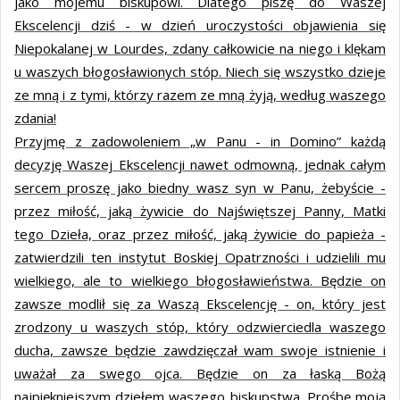
jako mojemu biskupowi. Dlatego piszę do Waszej
Ekscelencji dziś - w dzień uroczystości objawienia się
Niepokalanej w Lourdes, zdany całkowicie na niego i klękam
u waszych błogosławionych stóp. Niech się wszystko dzieje
ze mną i z tymi, którzy razem ze mną żyją, według waszego
zdania!
Przyjmę z zadowoleniem „w Panu - in Domino” każdą
decyzję Waszej Ekscelencji nawet odmowną, jednak całym
sercem proszę jako biedny wasz syn w Panu, żebyście -
przez miłość, jaką żywicie do Najświętszej Panny, Matki
tego Dzieła, oraz przez miłość, jaką żywicie do papieża -
zatwierdzili ten instytut Boskiej Opatrzności i udzielili mu
wielkiego, ale to wielkiego błogosławieństwa. Będzie on
zawsze modlił się za Waszą Ekscelencję - on, który jest
zrodzony u waszych stóp, który odzwierciedla waszego
ducha, zawsze będzie zawdzięczał wam swoje istnienie i
uważał za swego ojca. Będzie on za łaską Bożą
najpiękniejszym dziełem waszego biskupstwa. Prośbę moją