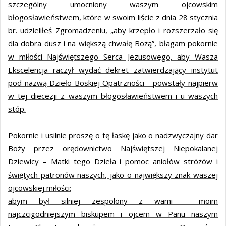
szczególny umocniony waszym ojcowskim
błogosławieństwem, które w swoim liście z dnia 28 stycznia
br. udzieliłeś Zgromadzeniu, „aby krzepło i rozszerzało się
dla dobra dusz i na większą chwałę Bożą”, błagam pokornie
w miłości Najświętszego Serca Jezusowego, aby Wasza
Ekscelencja raczył wydać dekret zatwierdzający instytut
pod nazwą Dzieło Boskiej Opatrzności - powstały najpierw
w tej diecezji z waszym błogosławieństwem i u waszych
stóp.
Pokornie i usilnie proszę o tę łaskę jako o nadzwyczajny dar
Boży przez orędownictwo Najświętszej Niepokalanej
Dziewicy – Matki tego Dzieła i pomoc aniołów stróżów i
świętych patronów naszych, jako o największy znak waszej
ojcowskiej miłości:
abym był silniej zespolony z wami - moim
najczcigodniejszym biskupem i ojcem w Panu naszym