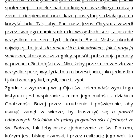
społecznej; c. opiekę nad dotkniętymi wszelkiego rodzaju
złem i cierpieniami oraz każdą instytucję, działającą na
korzyść ludu. Tak, aby Pan nasz Jezus Chrystus wszedł
przez swojego namiestnika do wszystkich serc, a przede
wszystkim do serc tych, których Boski Mistrz ukochał
najwięcej, to jest
do maluczkich tak wiekiem, jak i pozycją
społeczną
, którzy w szczególny sposób potrzebują pomocy
w poznaniu Go i pójściu za Nim, żeby przez nich weszło we
wszystkie przejawy życia to, co chrześcijanin, jako jednostka
i jako tworzący lud, myśli, chce i czyni.
Zgodnie z wyrażoną wolą Ojca św. celem właściwym tego
instytutu jest wspieranie - mimo jego małości - działania
Opatrzności Bożej przez utrudzenie i poświęcenie, aby
usunąć zamęt w wierze, by troszczyć się
o powrót
odłączonych Kościołów do pełnej przynależności i jedności ze
św. Piotrem
, tak żeby przez zjednoczenie ze św. Piotrem,
którym jest biskup rzymski, i przez realizację jego woli, to