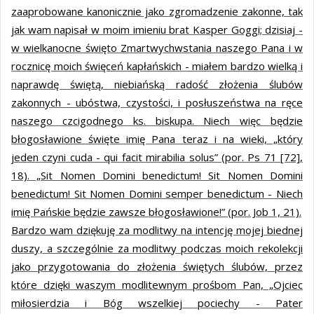
zaaprobowane kanonicznie jako zgromadzenie zakonne, tak
jak wam napisał w moim imieniu brat Kasper Goggi; dzisiaj -
w wielkanocne święto Zmartwychwstania naszego Pana i w
rocznicę moich święceń kapłańskich - miałem bardzo wielką i
naprawdę świętą, niebiańską radość złożenia ślubów
zakonnych - ubóstwa, czystości, i posłuszeństwa na ręce
naszego czcigodnego ks. biskupa. Niech więc będzie
błogosławione święte imię Pana teraz i na wieki, „który
jeden czyni cuda - qui facit mirabilia solus” (por. Ps 71 [72],
18). „Sit Nomen Domini benedictum! Sit Nomen Domini
benedictum! Sit Nomen Domini semper benedictum - Niech
imię Pańskie będzie zawsze błogosławione!” (por. Job 1, 21).
Bardzo wam dziękuję za modlitwy na intencję mojej biednej
duszy, a szczególnie za modlitwy podczas moich rekolekcji
jako przygotowania do złożenia świętych ślubów, przez
które dzięki waszym modlitewnym prośbom Pan, „Ojciec
miłosierdzia i Bóg wszelkiej pociechy - Pater