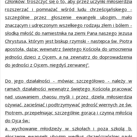
członków; troszczyć się o to, aby przez uczynki miłosierdzia
rozszerzać i pomnażać wśród ludu chrześcijańskiego -
szczególnie przez głoszenie ewangelii ubogim, mało
znaczącym i udręczonym wszelkiego rodzaju złem i bólem -
słodką miłość do namiestnika na ziemi Pana naszego Jezusa
Chrystusa, którym jest biskup rzymski - następca św. Piotra
apostoła, dążąc wewnątrz świętego Kościoła do umocnienia
jedności dzieci z Ojcem, a na zewnątrz do doprowadzenia
do jedności z Ojcem, niegdyś zerwanej”.
Do jego działalności - mówiąc szczegółowo - należy w
ramach działalności wewnątrz świętego Kościoła pracować
nad usuwaniem chaosu myśli i przez dzieła miłosierdzia
ożywiać, zacieśniać i podtrzymywać jedność wiernych ze św.
Piotrem, przepełniając szczególnie gorącą i czynną miłością
do Ojca św.:
a. wychowanie młodzieży w szkołach i poza szkolą; b.
głoszenie ewangelii ubogim według chrześcijańskiej nauki