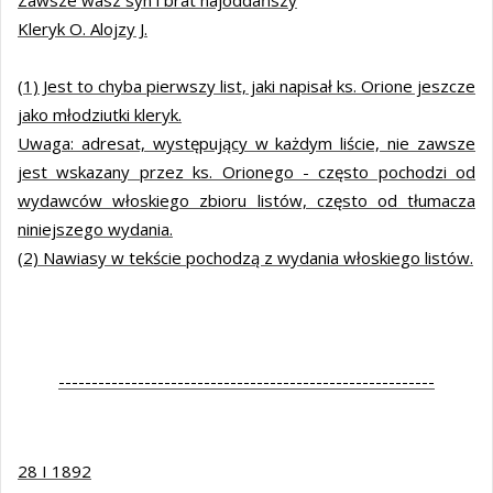
Zawsze wasz syn i brat najoddańszy
Kleryk O. Alojzy J.
(1) Jest to chyba pierwszy list, jaki napisał ks. Orione jeszcze
jako młodziutki kleryk.
Uwaga: adresat, występujący w każdym liście, nie zawsze
jest wskazany przez ks. Orionego - często pochodzi od
wydawców włoskiego zbioru listów, często od tłumacza
niniejszego wydania.
(2) Nawiasy w tekście pochodzą z wydania włoskiego listów.
---------------------------------------------------------
28 I 1892