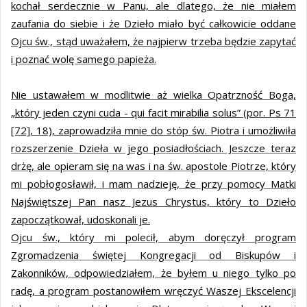
kochał serdecznie w Panu, ale dlatego, że nie miałem
zaufania do siebie i że Dzieło miało być całkowicie oddane
Ojcu św., stąd uważałem, że najpierw trzeba będzie zapytać
i poznać wolę samego papieża.
Nie ustawałem w modlitwie aż wielka Opatrzność Boga,
„który jeden czyni cuda - qui facit mirabilia solus” (por. Ps 71
[72], 18), zaprowadziła mnie do stóp św. Piotra i umożliwiła
rozszerzenie Dzieła w jego posiadłościach. Jeszcze teraz
drżę, ale opieram się na was i na św. apostole Piotrze, który
mi pobłogosławił, i mam nadzieję, że przy pomocy Matki
Najświętszej Pan nasz Jezus Chrystus, który to Dzieło
zapoczątkował, udoskonali je.
Ojcu św., który mi polecił, abym doręczył program
Zgromadzenia świętej Kongregacji od Biskupów i
Zakonników, odpowiedziałem, że byłem u niego tylko po
radę, a program postanowiłem wręczyć Waszej Ekscelencji