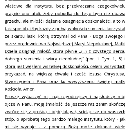
właściwe dla instytutu, bez przekraczania czegokolwiek,
pragnie ono atoli, żeby pobudką do tego była nie obawa
grzechu, ale miłość i dążenie osiągnięcia doskonałości, a to w
taki sposób, iżby każdy z pełną wolnością sumienia korzystał
ze skarbu łaski, którą otrzymał od Pana - Boga swojego i
przez orędownictwo Najświętszej Maryi Niepokalanej, Matki
Dzieła osiągnął miłość, która płynie ,,(...) z czystego serca,
dobrego sumienia i wiary nieobłudnej” (por. 1 Tym 1, 5) i
która jest węzłem wszelkiej doskonałości, celem wszystkich
przykazań, na większą chwałę i cześć Jezusa Chrystusa,
Stworzyciela i Pana oraz ku wywyższeniu świętej matki
Kościoła. Amen.
Proszę wybaczyć mi, najczcigodniejszy i najsłodszy mój
ojcze w Panu, moją śmiałość, że jeszcze raz zanim skończę
zwrócę się z prośbą i będę błagał, ścieląc się do waszych
stóp, o aprobatę tego bardzo małego instytutu, który - jak
mi się wydaje - z pomocą Bożą może dokonać wiele