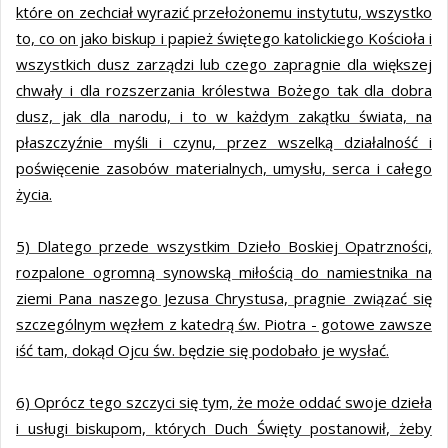
które on zechciał wyrazić przełożonemu instytutu, wszystko
to, co on jako biskup i papież świętego katolickiego Kościoła i
wszystkich dusz zarządzi lub czego zapragnie dla większej
chwały i dla rozszerzania królestwa Bożego tak dla dobra
dusz, jak dla narodu, i to w każdym zakątku świata, na
płaszczyźnie myśli i czynu, przez wszelką działalność i
poświęcenie zasobów materialnych, umysłu, serca i całego
życia.
5) Dlatego przede wszystkim Dzieło Boskiej Opatrzności,
rozpalone ogromną synowską miłością do namiestnika na
ziemi Pana naszego Jezusa Chrystusa, pragnie związać się
szczególnym węzłem z katedrą św. Piotra - gotowe zawsze
iść tam, dokąd Ojcu św. będzie się podobało je wysłać.
6) Oprócz tego szczyci się tym, że może oddać swoje dzieła
i usługi biskupom, których Duch Święty postanowił, żeby