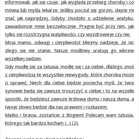
informowali, jak się czuje, jak wygląda przebieg choroby i co
mówią lub myślą lekarze. Jeśliby poczuł się gorzej, dajcie mi
znać jak najprędzej. Gdyby chodziło o udzielenie wiatyku,
zawiadomcie mnie bezzwłocznie. Pragnę być przy nim, jak
tylko się rozstrzygną wątpliwości, czy wyzdrowieje czy nie.
Moja mamo, odwagi i cierpliwości! Miejmy nadzieję, że nic
złego się nie stanie. Nasze modlitwy uratują go wbrew
wszelkiej nadziei.
Gdy modlę się za tatusia, modlę się i za ciebie, dlatego znoś
z cierpliwością te wszystkie niewygody, które choroba może
ci sprawić. Niech dla ciebie będzie pociechą myśl, że twoi
synowie będą się zawsze troszczyć o ciebie i to na wszelki
sposób, że będziesz zawsze królową domu i naszą dumą, a
twoje słowo będzie dla nas prawem i rozkazem.
Matko i bracia, zostańcie z Bogiem! Polecam wam tatusia,
którego tak bardzo kocham (...) (2).