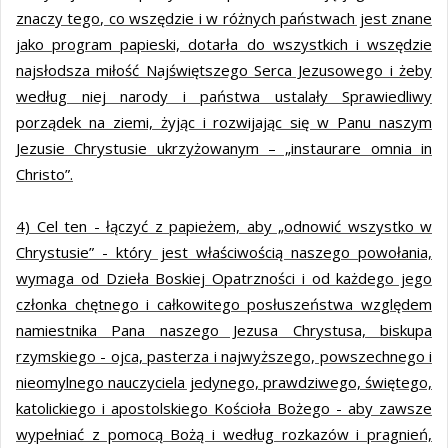
znaczy tego, co wszędzie i w różnych państwach jest znane
jako program papieski, dotarła do wszystkich i wszędzie
najsłodsza miłość Najświętszego Serca Jezusowego i żeby
według niej narody i państwa ustalały Sprawiedliwy
porządek na ziemi, żyjąc i rozwijając się w Panu naszym
Jezusie Chrystusie ukrzyżowanym – „instaurare omnia in
Christo”.
4) Cel ten - łączyć z papieżem, aby „odnowić wszystko w
Chrystusie” - który jest właściwością naszego powołania,
wymaga od Dzieła Boskiej Opatrzności i od każdego jego
członka chętnego i całkowitego posłuszeństwa względem
namiestnika Pana naszego Jezusa Chrystusa, biskupa
rzymskiego - ojca, pasterza i najwyższego, powszechnego i
nieomylnego nauczyciela jedynego, prawdziwego, świętego,
katolickiego i apostolskiego Kościoła Bożego - aby zawsze
wypełniać z pomocą Bożą i według rozkazów i pragnień,