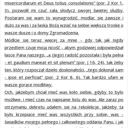
misericordiarum et Deus totius consolationis” (por. 2 Kor 1,
3), pozwolił mi czuć całą słodycz swojej świętej służby.
Postaram się wam to wynagrodzić, modląc się zawsze i
dużo za was i za łaską Bożą wziąć na siebie większą troskę o
wasze dusze i o domy Zgromadzenia.
Módlcie się teraz więcej za mnie - gdy tak jak nigdy
przedtem czuję moją nicość - abym godziwiej odpowiedział
łasce Pana naszego, „a (Jego) radość pozostała i była pełna
- et gaudium maneat et sit plenum” (por. J 16, 24), tak żeby
ten, który rozpoczął dzieło doskonałości, „tego dokonał sam
- ipse et perficiat” (por. 2 Kor 8, 6). Tak bardzo ufam w
wasze gorące modlitwy.
Och, jakżebym chciał mieć was koło siebie, gdyby to było
możliwe, i mieć czas na napisanie listu do was. Ale zaraz po
otrzymaniu dekretu udałem się na rekolekcje. Jakżeby ta
było krzepiące mieć was wszystkich przy sobie, was -
świadków mojego pełnego i całkowitego oddania Panu, i jak