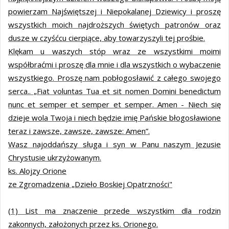
powierzam Najświętszej i Niepokalanej Dziewicy i proszę
wszystkich moich najdroższych świętych patronów oraz
dusze w czyśćcu cierpiące, aby towarzyszyli tej prośbie.
Klękam u waszych stóp wraz ze wszystkimi moimi
współbraćmi i proszę dla mnie i dla wszystkich o wybaczenie
wszystkiego. Proszę nam pobłogosławić z całego swojego
serca.. „Fiat voluntas Tua et sit nomen Domini benedictum
nunc et semper et semper et semper. Amen - Niech się
dzieje wola Twoja i niech będzie imię Pańskie błogosławione
teraz i zawsze, zawsze, zawsze: Amen”.
Wasz najoddańszy sługa i syn w Panu naszym Jezusie
Chrystusie ukrzyżowanym.
ks. Alojzy Orione
ze Zgromadzenia „Dzieło Boskiej Opatrzności"
(1) List ma znaczenie przede wszystkim dla rodzin
zakonnych, założonych przez ks. Orionego.