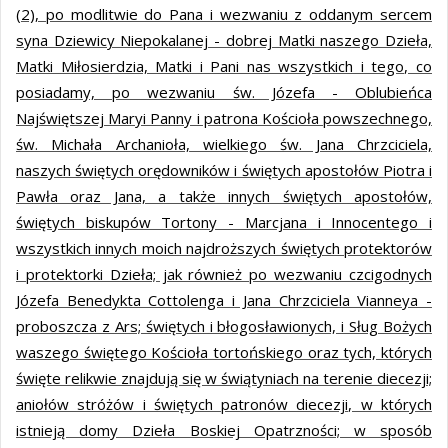
(2), po modlitwie do Pana i wezwaniu z oddanym sercem
syna Dziewicy Niepokalanej - dobrej Matki naszego Dzieła,
Matki Miłosierdzia, Matki i Pani nas wszystkich i tego, co
posiadamy, po wezwaniu św. Józefa - Oblubieńca
Najświętszej Maryi Panny i patrona Kościoła powszechnego,
św. Michała Archanioła, wielkiego św. Jana Chrzciciela,
naszych świętych orędowników i świętych apostołów Piotra i
Pawła oraz Jana, a także innych świętych apostołów,
świętych biskupów Tortony - Marcjana i Innocentego i
wszystkich innych moich najdroższych świętych protektorów
i protektorki Dzieła; jak również po wezwaniu czcigodnych
Józefa Benedykta Cottolenga i Jana Chrzciciela Vianneya -
proboszcza z Ars; świętych i błogosławionych, i Sług Bożych
waszego świętego Kościoła tortońskiego oraz tych, których
święte relikwie znajdują się w świątyniach na terenie diecezji;
aniołów stróżów i świętych patronów diecezji, w których
istnieją domy Dzieła Boskiej Opatrzności; w sposób