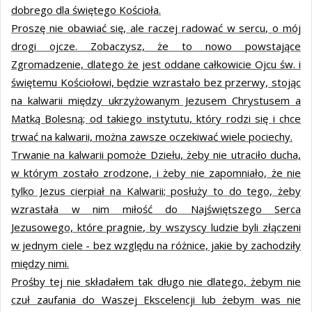
dobrego dla świętego Kościoła.
Proszę nie obawiać się, ale raczej radować w sercu, o mój
drogi ojcze. Zobaczysz, że to nowo powstające
Zgromadzenie, dlatego że jest oddane całkowicie Ojcu św. i
świętemu Kościołowi, będzie wzrastało bez przerwy, stojąc
na kalwarii między ukrzyżowanym Jezusem Chrystusem a
Matką Bolesną; od takiego instytutu, który rodzi się i chce
trwać na kalwarii, można zawsze oczekiwać wiele pociechy.
Trwanie na kalwarii pomoże Dziełu, żeby nie utraciło ducha,
w którym zostało zrodzone, i żeby nie zapomniało, że nie
tylko Jezus cierpiał na Kalwarii; posłuży to do tego, żeby
wzrastała w nim miłość do Najświętszego Serca
Jezusowego, które pragnie, by wszyscy ludzie byli złączeni
w jednym ciele - bez względu na różnice, jakie by zachodziły
między nimi.
Prośby tej nie składałem tak długo nie dlatego, żebym nie
czuł zaufania do Waszej Ekscelencji lub żebym was nie