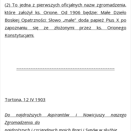
(2) To jedna z pierwszych oficjalnych nazw zgromadzenia,
które założył ks. Orione. Od 1906 będzie: Małe Dzieło
Boskiej Opatrzności: Słowo „małe” doda papież Pius X po
zapoznaniu się ze złożonymi przez ks. Orionego
Konstytucjami.
--------------------------------------------------------
Tortona, 12 IV 1903
Do najdroższych Aspirantów i Nowicjuszy naszego
Zgromadzenia, do
najdroższych i czcigodnych moich Braci i Synów w służbie