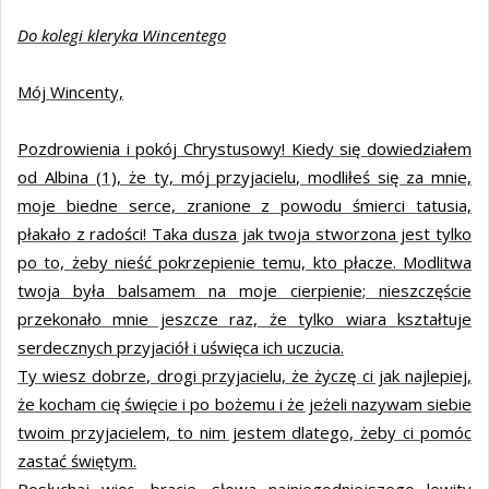
Do kolegi kleryka Wincentego
Mój Wincenty,
Pozdrowienia i pokój Chrystusowy! Kiedy się dowiedziałem
od Albina (1), że ty, mój przyjacielu, modliłeś się za mnie,
moje biedne serce, zranione z powodu śmierci tatusia,
płakało z radości! Taka dusza jak twoja stworzona jest tylko
po to, żeby nieść pokrzepienie temu, kto płacze. Modlitwa
twoja była balsamem na moje cierpienie; nieszczęście
przekonało mnie jeszcze raz, że tylko wiara kształtuje
serdecznych przyjaciół i uświęca ich uczucia.
Ty wiesz dobrze, drogi przyjacielu, że życzę ci jak najlepiej,
że kocham cię święcie i po bożemu i że jeżeli nazywam siebie
twoim przyjacielem, to nim jestem dlatego, żeby ci pomóc
zastać świętym.