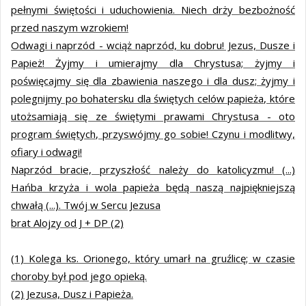
pełnymi świętości i uduchowienia. Niech drży bezbożność
przed naszym wzrokiem!
Odwagi i naprzód - wciąż naprzód, ku dobru! Jezus, Dusze i
Papież! Żyjmy i umierajmy dla Chrystusa; żyjmy i
poświęcajmy się dla zbawienia naszego i dla dusz; żyjmy i
polegnijmy po bohatersku dla świętych celów papieża, które
utożsamiają się ze świętymi prawami Chrystusa - oto
program świętych, przyswójmy go sobie! Czynu i modlitwy,
ofiary i odwagi!
Naprzód bracie, przyszłość należy do katolicyzmu! (...)
Hańba krzyża i wola papieża będą naszą najpiękniejszą
chwałą (...). Twój w Sercu Jezusa
brat Alojzy od J + DP (2)
(1) Kolega ks. Orionego, który umarł na gruźlicę; w czasie
choroby był pod jego opieką.
(2) Jezusa, Dusz i Papieża.