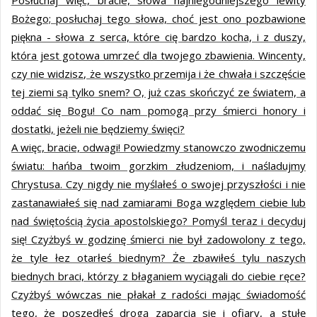
Posłuchaj więc, bracie, słowa najniegodniejszego lewity
Bożego; posłuchaj tego słowa, choć jest ono pozbawione
piękna - słowa z serca, które cię bardzo kocha, i z duszy,
która jest gotowa umrzeć dla twojego zbawienia. Wincenty,
czy nie widzisz, że wszystko przemija i że chwała i szczęście
tej ziemi są tylko snem? O, już czas skończyć ze światem, a
oddać się Bogu! Co nam pomogą przy śmierci honory i
dostatki, jeżeli nie będziemy święci?
A więc, bracie, odwagi! Powiedzmy stanowczo zwodniczemu
światu: hańba twoim gorzkim złudzeniom, i naśladujmy
Chrystusa. Czy nigdy nie myślałeś o swojej przyszłości i nie
zastanawiałeś się nad zamiarami Boga względem ciebie lub
nad świętością życia apostolskiego? Pomyśl teraz i decyduj
się! Czyżbyś w godzinę śmierci nie był zadowolony z tego,
że tyle łez otarłeś biednym? Że zbawiłeś tylu naszych
biednych braci, którzy z błaganiem wyciągali do ciebie ręce?
Czyżbyś wówczas nie płakał z radości mając świadomość
tego, że poszedłeś drogą zaparcia się i ofiary, a stułę