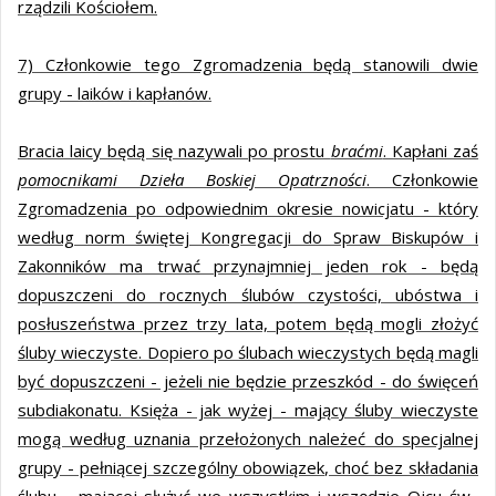
rządzili Kościołem.
7) Członkowie tego Zgromadzenia będą stanowili dwie
grupy - laików i kapłanów.
Bracia laicy będą się nazywali po prostu
braćmi
. Kapłani zaś
pomocnikami Dzieła Boskiej Opatrzności
. Członkowie
Zgromadzenia po odpowiednim okresie nowicjatu - który
według norm świętej Kongregacji do Spraw Biskupów i
Zakonników ma trwać przynajmniej jeden rok - będą
dopuszczeni do rocznych ślubów czystości, ubóstwa i
posłuszeństwa przez trzy lata, potem będą mogli złożyć
śluby wieczyste. Dopiero po ślubach wieczystych będą magli
być dopuszczeni - jeżeli nie będzie przeszkód - do święceń
subdiakonatu. Księża - jak wyżej - mający śluby wieczyste
mogą według uznania przełożonych należeć do specjalnej
grupy - pełniącej szczególny obowiązek, choć bez składania