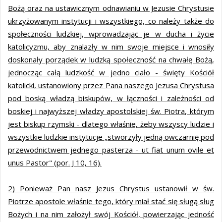
Bożą oraz na ustawicznym odnawianiu w Jezusie Chrystusie
ukrzyżowanym instytucji i wszystkiego, co należy także do
społeczności ludzkiej, wprowadzając je w ducha i życie
katolicyzmu, aby znalazły w nim swoje miejsce i wnosiły
doskonały porządek w ludzką społeczność na chwałę Bożą,
jednocząc całą ludzkość w jedno ciało - święty Kościół
katolicki, ustanowiony przez Pana naszego Jezusa Chrystusa
pod boską władzą biskupów, w łączności i zależności od
boskiej i najwyższej władzy apostolskiej św. Piotra, którym
jest biskup rzymski - dlatego właśnie, żeby wszyscy ludzie i
wszystkie ludzkie instytucje „stworzyły jedną owczarnię pod
przewodnictwem jednego pasterza - ut fiat unum ovile et
unus Pastor" (por. J 10, 16).
2) Ponieważ Pan nasz Jezus Chrystus ustanowił w św.
Piotrze apostole właśnie tego, który miał stać się sługą sług
Bożych i na nim założył swój Kościół, powierzając jedność