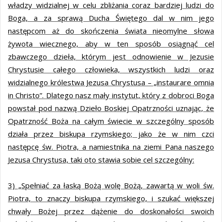
władzy widzialnej w celu zbliżania coraz bardziej ludzi do
Boga, a za sprawą Ducha Świętego dal w nim jego
następcom aż do skończenia świata nieomylne słowa
żywota wiecznego, aby w ten sposób osiągnąć cel
zbawczego dzieła, którym jest odnowienie w Jezusie
Chrystusie całego człowieka, wszystkich ludzi oraz
widzialnego królestwa Jezusa Chrystusa – „instaurare omnia
in Christo”. Dlatego nasz mały instytut, który z dobroci Boga
powstał pod nazwą Dzieło Boskiej Opatrzności uznając, że
Opatrzność Boża na całym świecie w szczególny sposób
działa przez biskupa rzymskiego; jako że w nim czci
następcę św. Piotra, a namiestnika na ziemi Pana naszego
Jezusa Chrystusa, taki oto stawia sobie cel szczególny:
3) „Spełniać za łaską Bożą wolę Bożą, zawartą w woli św.
Piotra, to znaczy biskupa rzymskiego, i szukać większej
chwały Bożej przez dążenie do doskonałości swoich