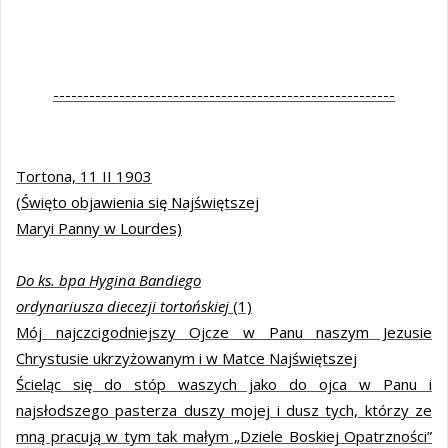
---------------------------------------------------------
Tortona, 11 II 1903
(Święto objawienia się Najświętszej
Maryi Panny w Lourdes)
Do ks. bpa Hygina Bandiego
ordynariusza diecezji tortońskiej
(1)
Mój najczcigodniejszy Ojcze w Panu naszym Jezusie
Chrystusie ukrzyżowanym i w Matce Najświętszej
Ścieląc się do stóp waszych jako do ojca w Panu i
najsłodszego pasterza duszy mojej i dusz tych, którzy ze
mną pracują w tym tak małym „Dziele Boskiej Opatrzności”