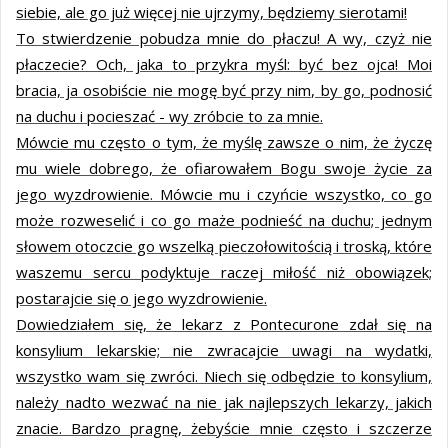
siebie, ale go już więcej nie ujrzymy, będziemy sierotami!
To stwierdzenie pobudza mnie do płaczu! A wy, czyż nie
płaczecie? Och, jaka to przykra myśl: być bez ojca! Moi
bracia, ja osobiście nie mogę być przy nim, by go, podnosić
na duchu i pocieszać - wy zróbcie to za mnie.
Mówcie mu często o tym, że myślę zawsze o nim, że życzę
mu wiele dobrego, że ofiarowałem Bogu swoje życie za
jego wyzdrowienie. Mówcie mu i czyńcie wszystko, co go
może rozweselić i co go maże podnieść na duchu; jednym
słowem otoczcie go wszelką pieczołowitością i troską, które
waszemu sercu podyktuje raczej miłość niż obowiązek;
postarajcie się o jego wyzdrowienie.
Dowiedziałem się, że lekarz z Pontecurone zdał się na
konsylium lekarskie; nie zwracajcie uwagi na wydatki,
wszystko wam się zwróci. Niech się odbędzie to konsylium,
należy nadto wezwać na nie jak najlepszych lekarzy, jakich
znacie. Bardzo pragnę, żebyście mnie często i szczerze