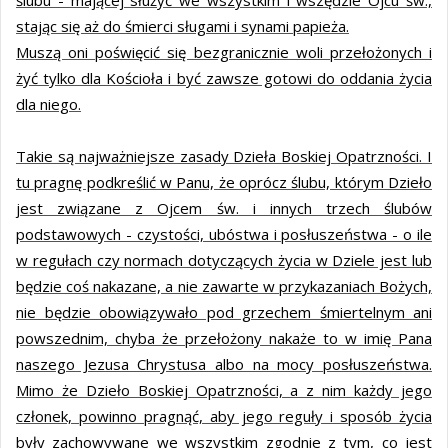
ślubu - mającej służyć we wszystkim i wszędzie Ojcu św.,
stając się aż do śmierci sługami i synami papieża.
Muszą oni poświęcić się bezgranicznie woli przełożonych i
żyć tylko dla Kościoła i być zawsze gotowi do oddania życia
dla niego.
Takie są najważniejsze zasady Dzieła Boskiej Opatrzności. I
tu pragnę podkreślić w Panu, że oprócz ślubu, którym Dzieło
jest związane z Ojcem św. i innych trzech ślubów
podstawowych - czystości, ubóstwa i posłuszeństwa - o ile
w regułach czy normach dotyczących życia w Dziele jest lub
będzie coś nakazane, a nie zawarte w przykazaniach Bożych,
nie będzie obowiązywało pod grzechem śmiertelnym ani
powszednim, chyba że przełożony nakaże to w imię Pana
naszego Jezusa Chrystusa albo na mocy posłuszeństwa.
Mimo że Dzieło Boskiej Opatrzności, a z nim każdy jego
członek, powinno pragnąć, aby jego reguły i sposób życia
były zachowywane we wszystkim zgodnie z tym, co jest