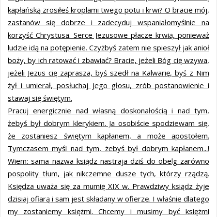
kapłańską zrosiłeś kroplami twego potu i krwi? O bracie mój,
zastanów się dobrze i zadecyduj wspaniałomyślnie na
korzyść Chrystusa. Serce Jezusowe płacze krwią, ponieważ
ludzie idą na potępienie. Czyżbyś zatem nie spieszył jak anioł
boży, by ich ratować i zbawiać? Bracie, jeżeli Bóg cię wzywa,
jeżeli Jezus cię zaprasza, byś szedł na Kalwarię, byś z Nim
żył i umierał, posłuchaj Jego głosu, zrób postanowienie i
stawaj się świętym.
Pracuj energicznie nad własną doskonałością i nad tym,
żebyś był dobrym klerykiem. Ja osobiście spodziewam się,
że zostaniesz świętym kapłanem, a może apostołem.
Tymczasem myśl nad tym, żebyś był dobrym kapłanem...!
Wiem: sama nazwa ksiądz nastraja dziś do obelg zarówno
pospolity tłum, jak nikczemne dusze tych, którzy rządzą.
Księdza uważa się za mumię XIX w. Prawdziwy ksiądz żyje
dzisiaj ofiarą i sam jest składany w ofierze. I właśnie dlatego
my zostaniemy księżmi. Chcemy i musimy być księżmi