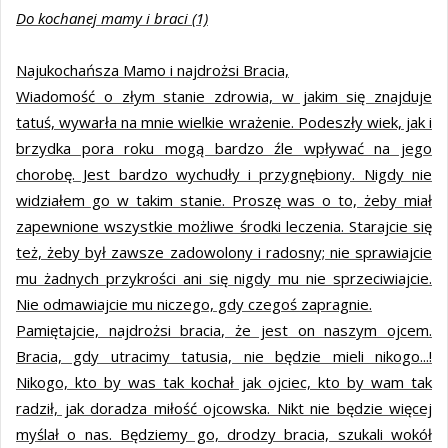
Do kochanej mamy i braci (1)
Najukochańsza Mamo i najdrożsi Bracia,
Wiadomość o złym stanie zdrowia, w jakim się znajduje
tatuś, wywarła na mnie wielkie wrażenie. Podeszły wiek, jak i
brzydka pora roku mogą bardzo źle wpływać na jego
chorobę. Jest bardzo wychudły i przygnębiony. Nigdy nie
widziałem go w takim stanie. Proszę was o to, żeby miał
zapewnione wszystkie możliwe środki leczenia. Starajcie się
też, żeby był zawsze zadowolony i radosny; nie sprawiajcie
mu żadnych przykrości ani się nigdy mu nie sprzeciwiajcie.
Nie odmawiajcie mu niczego, gdy czegoś zapragnie.
Pamiętajcie, najdrożsi bracia, że jest on naszym ojcem.
Bracia, gdy utracimy tatusia, nie będzie mieli nikogo...!
Nikogo, kto by was tak kochał jak ojciec, kto by wam tak
radził, jak doradza miłość ojcowska. Nikt nie będzie więcej
myślał o nas. Będziemy go, drodzy bracia, szukali wokół