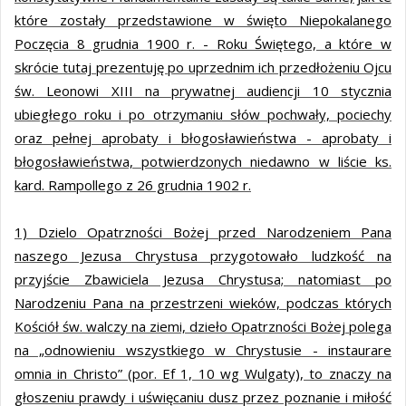
które zostały przedstawione w święto Niepokalanego
Poczęcia 8 grudnia 1900 r. - Roku Świętego, a które w
skrócie tutaj prezentuję po uprzednim ich przedłożeniu Ojcu
św. Leonowi XIII na prywatnej audiencji 10 stycznia
ubiegłego roku i po otrzymaniu słów pochwały, pociechy
oraz pełnej aprobaty i błogosławieństwa - aprobaty i
błogosławieństwa, potwierdzonych niedawno w liście ks.
kard. Rampollego z 26 grudnia 1902 r.
1) Dzielo Opatrzności Bożej przed Narodzeniem Pana
naszego Jezusa Chrystusa przygotowało ludzkość na
przyjście Zbawiciela Jezusa Chrystusa; natomiast po
Narodzeniu Pana na przestrzeni wieków, podczas których
Kościół św. walczy na ziemi, dzieło Opatrzności Bożej polega
na „odnowieniu wszystkiego w Chrystusie - instaurare
omnia in Christo” (por. Ef 1, 10 wg Wulgaty), to znaczy na
głoszeniu prawdy i uświęcaniu dusz przez poznanie i miłość