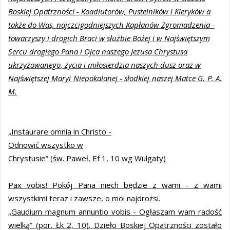
Boskiej Opatrzności - Koadiutorów, Pustelników i Kleryków a
także do Was, najczcigodniejszych Kapłanów Zgromadzenia -
towarzyszy i drogich Braci w służbie Bożej i w Najświętszym
Sercu drogiego Pana i Ojca naszego Jezusa Chrystusa
ukrzyżowanego, życia i miłosierdzia naszych dusz oraz w
Najświętszej Maryi Niepokalanej - słodkiej naszej Matce G. P. A.
M.
„Instaurare omnia in Christo -
Odnowić wszystko w
Chrystusie” (św. Paweł, Ef 1, 10 wg Wulgaty)
Pax vobis! Pokój Pana niech będzie z wami - z wami
wszystkimi teraz i zawsze, o moi najdrożsi.
„Gaudium magnum annuntio vobis - Ogłaszam wam radość
wielką” (por. Łk 2, 10). Dzieło Boskiej Opatrzności zostało