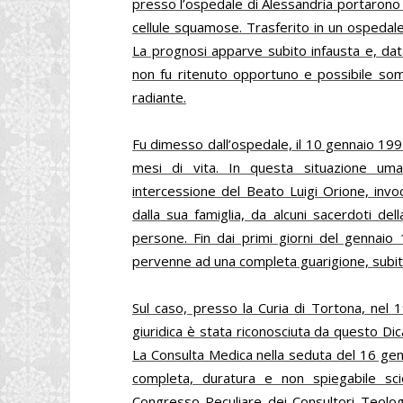
presso l’ospedale di Alessandria portarono
cellule squamose. Trasferito in un ospedal
La prognosi apparve subito infausta e, data
non fu ritenuto opportuno e possibile som
radiante.
Fu dimesso dall’ospedale, il 10 gennaio 1991
mesi di vita. In questa situazione uman
intercessione del Beato Luigi Orione, invo
dalla sua famiglia, da alcuni sacerdoti de
persone. Fin dai primi giorni del gennaio
pervenne ad una completa guarigione, subito 
Sul caso, presso la Curia di Tortona, nel 19
giuridica è stata riconosciuta da questo D
La Consulta Medica nella seduta del 16 genn
completa, duratura e non spiegabile sci
Congresso Peculiare dei Consultori Teologi