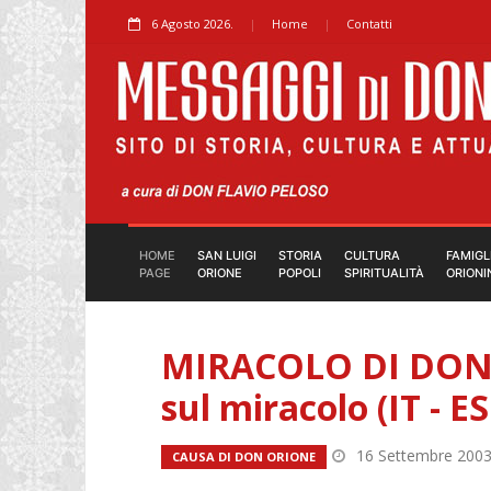
6 Agosto 2026.
Home
Contatti
HOME
SAN LUIGI
STORIA
CULTURA
FAMIGL
PAGE
ORIONE
POPOLI
SPIRITUALITÀ
ORIONI
MIRACOLO DI DON O
sul miracolo (IT - ES 
16 Settembre 200
CAUSA DI DON ORIONE