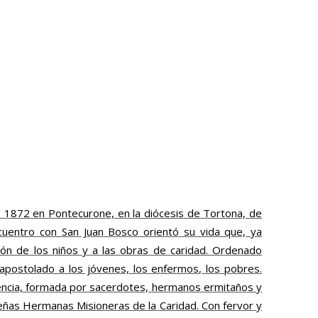
de 1872 en Pontecurone, en la diócesis de Tortona, de
ncuentro con San Juan Bosco orientó su vida que, ya
ión de los niños y a las obras de caridad. Ordenado
apostolado a los jóvenes, los enfermos, los pobres.
encia, formada por sacerdotes, hermanos ermitaños y
eñas Hermanas Misioneras de la Caridad. Con fervor y