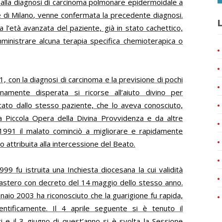
 alla diagnosi di carcinoma polmonare epidermoidale a
e di Milano, venne confermata la precedente diagnosi.
L
 l’età avanzata del paziente, già in stato cachettico,
ministrare alcuna terapia specifica chemioterapica o
, con la diagnosi di carcinoma e la previsione di pochi
amente disperata si ricorse all’aiuto divino per
cato dallo stesso paziente, che lo aveva conosciuto,
lla Piccola Opera della Divina Provvidenza e da altre
 1991 il malato cominciò a migliorare e rapidamente
attribuita alla intercessione del Beato.
99 fu istruita una Inchiesta diocesana la cui validità
icastero con decreto del 14 maggio dello stesso anno.
aio 2003 ha riconosciuto che la guarigione fu rapida,
entificamente. Il 4 aprile seguente si è tenuto il
 e il 3 giugno di quest’anno si è svolta la Sessione