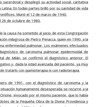
o sacerdotal y desplegó su actividad social, caritativa
 Latina. En todas partes brilló por su santidad de vida
Pontífices. Murió el 12 de marzo de 1940.
 el 26 de octubre de 1980.
de la causa ha sometido al juicio de esta Congregación
ación milagrosa de Pietro Penacca, quien en 1990, a la
una enfermedad pulmonar. Los exámenes efectuados
n diagnóstico de carcinoma pulmonar epidermoidal de
al de Milán, se confirmó el diagnóstico anterior. El
ativo y, dada la edad avanzada del paciente, ya muy
e tratarlo con quimioterapia ni con radioterapia.
nero de 1991, con el diagnóstico de carcinoma y la
 situación humanamente desesperada se recurrió a la
 Orione, invocado por el mismo paciente, que lo había
rdotes de la Pequeña Obra de la Divina Providencia y