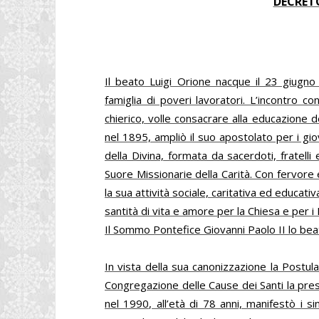
DECRET
Il beato Luigi Orione nacque il 23 giugn
famiglia di poveri lavoratori. L’incontro c
chierico, volle consacrare alla educazione d
nel 1895, ampliò il suo apostolato per i gio
della Divina, formata da sacerdoti, fratelli
Suore Missionarie della Carità. Con fervore e
la sua attività sociale, caritativa ed educativ
santità di vita e amore per la Chiesa e per i
Il Sommo Pontefice Giovanni Paolo II lo beat
In vista della sua canonizzazione la Postul
Congregazione delle Cause dei Santi la pres
nel 1990, all’età di 78 anni, manifestò i s