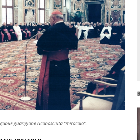
egabile guarigione riconosciuta "miracolo".