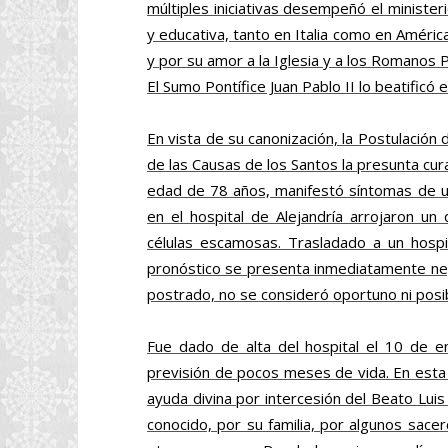
múltiples iniciativas desempeñó el ministeri
y educativa, tanto en Italia como en América
y por su amor a la Iglesia y a los Romanos 
El Sumo Pontífice Juan Pablo II lo beatificó
En vista de su canonización, la Postulación 
de las Causas de los Santos la presunta cur
edad de 78 años, manifestó síntomas de 
en el hospital de Alejandría arrojaron u
células escamosas. Trasladado a un hospit
pronóstico se presenta inmediatamente neg
postrado, no se consideró oportuno ni posibl
Fue dado de alta del hospital el 10 de e
previsión de pocos meses de vida. En esta
ayuda divina por intercesión del Beato Luis
conocido, por su familia, por algunos sace