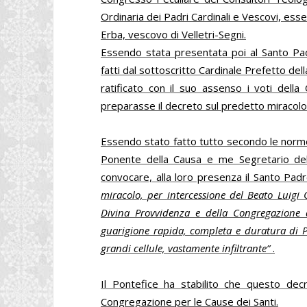
Ordinaria dei Padri Cardinali e Vescovi, es
Erba, vescovo di Velletri-Segni.
Essendo stata presentata poi al Santo Pad
fatti dal sottoscritto Cardinale Prefetto de
ratificato con il suo assenso i voti dell
preparasse il decreto sul predetto miracolo
Essendo stato fatto tutto secondo le norme, 
Ponente della Causa e me Segretario del
convocare, alla loro presenza il Santo Pa
miracolo, per intercessione del Beato Luigi 
Divina Provvidenza e della Congregazione d
guarigione rapida, completa e duratura di 
grandi cellule, vastamente infiltrante”
.
Il Pontefice ha stabilito che questo dec
Congregazione per le Cause dei Santi.