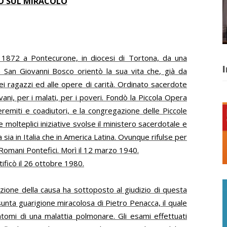
O SUL MIRACOLO
o 1872 a Pontecurone, in diocesi di Tortona, da una
I
on San Giovanni Bosco orientò la sua vita che, già da
ei ragazzi ed alle opere di carità. Ordinato sacerdote
vani, per i malati, per i poveri. Fondò la Piccola Opera
 eremiti e coadiutori, e la congregazione delle Piccole
 molteplici iniziative svolse il ministero sacerdotale e
a sia in Italia che in America Latina. Ovunque rifulse per
 Romani Pontefici. Morì il 12 marzo 1940.
ificò il 26 ottobre 1980.
azione della causa ha sottoposto al giudizio di questa
unta guarigione miracolosa di Pietro Penacca, il quale
intomi di una malattia polmonare. Gli esami effettuati