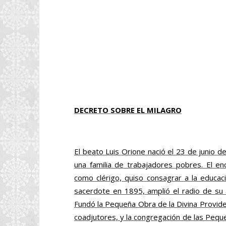
DECRETO SOBRE EL MILAGRO
El beato Luis Orione nació el 23 de junio 
una familia de trabajadores pobres. El e
como clérigo, quiso consagrar a la educac
sacerdote en 1895, amplió el radio de su 
Fundó la Pequeña Obra de la Divina Provid
coadjutores, y la congregación de las Pequ