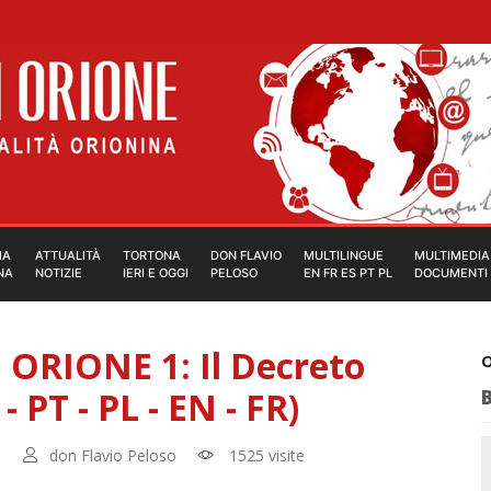
IA
ATTUALITÀ
TORTONA
DON FLAVIO
MULTILINGUE
MULTIMEDIA
NA
NOTIZIE
IERI E OGGI
PELOSO
EN FR ES PT PL
DOCUMENTI
RIONE 1: Il Decreto
O
- PT - PL - EN - FR)
3
don Flavio Peloso
1525 visite