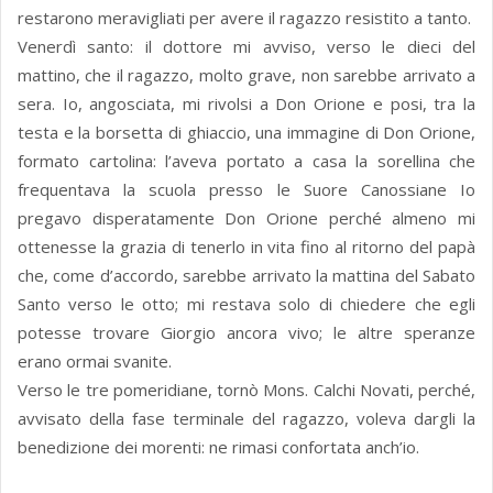
restarono meravigliati per avere il ragazzo resistito a tanto.
Venerdì santo: il dottore mi avviso, verso le dieci del
mattino, che il ragazzo, molto grave, non sarebbe arrivato a
sera. Io, angosciata, mi rivolsi a Don Orione e posi, tra la
testa e la borsetta di ghiaccio, una immagine di Don Orione,
formato cartolina: l’aveva portato a casa la sorellina che
frequentava la scuola presso le Suore Canossiane Io
pregavo disperatamente Don Orione perché almeno mi
ottenesse la grazia di tenerlo in vita fino al ritorno del papà
che, come d’accordo, sarebbe arrivato la mattina del Sabato
Santo verso le otto; mi restava solo di chiedere che egli
potesse trovare Giorgio ancora vivo; le altre speranze
erano ormai svanite.
Verso le tre pomeridiane, tornò Mons. Calchi Novati, perché,
avvisato della fase terminale del ragazzo, voleva dargli la
benedizione dei morenti: ne rimasi confortata anch’io.