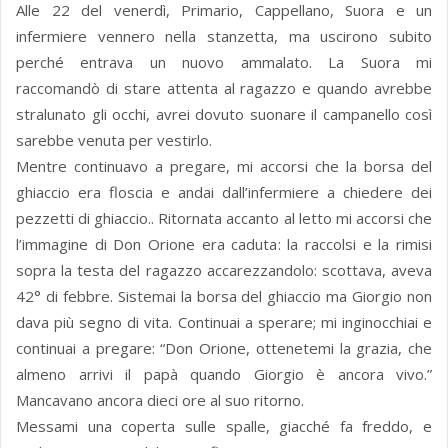
Alle 22 del venerdì, Primario, Cappellano, Suora e un
infermiere vennero nella stanzetta, ma uscirono subito
perché entrava un nuovo ammalato. La Suora mi
raccomandò di stare attenta al ragazzo e quando avrebbe
stralunato gli occhi, avrei dovuto suonare il campanello così
sarebbe venuta per vestirlo.
Mentre continuavo a pregare, mi accorsi che la borsa del
ghiaccio era floscia e andai dall’infermiere a chiedere dei
pezzetti di ghiaccio.. Ritornata accanto al letto mi accorsi che
l’immagine di Don Orione era caduta: la raccolsi e la rimisi
sopra la testa del ragazzo accarezzandolo: scottava, aveva
42° di febbre. Sistemai la borsa del ghiaccio ma Giorgio non
dava più segno di vita. Continuai a sperare; mi inginocchiai e
continuai a pregare: “Don Orione, ottenetemi la grazia, che
almeno arrivi il papà quando Giorgio è ancora vivo.”
Mancavano ancora dieci ore al suo ritorno.
Messami una coperta sulle spalle, giacché fa freddo, e