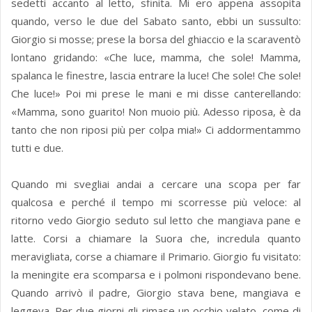
sedetti accanto al letto, sfinita. Mi ero appena assopita
quando, verso le due del Sabato santo, ebbi un sussulto:
Giorgio si mosse; prese la borsa del ghiaccio e la scaraventò
lontano gridando: «Che luce, mamma, che sole! Mamma,
spalanca le finestre, lascia entrare la luce! Che sole! Che sole!
Che luce!» Poi mi prese le mani e mi disse canterellando:
«Mamma, sono guarito! Non muoio più. Adesso riposa, è da
tanto che non riposi più per colpa mia!» Ci addormentammo
tutti e due.
Quando mi svegliai andai a cercare una scopa per far
qualcosa e perché il tempo mi scorresse più veloce: al
ritorno vedo Giorgio seduto sul letto che mangiava pane e
latte. Corsi a chiamare la Suora che, incredula quanto
meravigliata, corse a chiamare il Primario. Giorgio fu visitato:
la meningite era scomparsa e i polmoni rispondevano bene.
Quando arrivò il padre, Giorgio stava bene, mangiava e
leggeva. Per due giorni gli rimase un occhio velato, come di