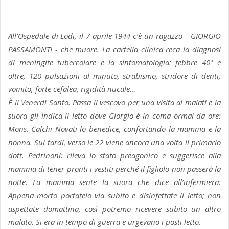
All’Ospedale di Lodi, il 7 aprile 1944 c’è un ragazzo – GIORGIO
PASSAMONTI - che muore. La cartella clinica reca la diagnosi
di meningite tubercolare e la sintomatologia: febbre 40° e
oltre, 120 pulsazioni al minuto, strabismo, stridore di denti,
vomito, forte cefalea, rigidità nucale…
È il Venerdì Santo. Passa il vescovo per una visita ai malati e la
suora gli indica il letto dove Giorgio è in coma ormai da ore:
Mons. Calchi Novati lo benedice, confortando la mamma e la
nonna. Sul tardi, verso le 22 viene ancora una volta il primario
dott. Pedrinoni: rileva lo stato preagonico e suggerisce alla
mamma di tener pronti i vestiti perché il figliolo non passerà la
notte. La mamma sente la suora che dice all’infermiera:
Appena morto portatelo via subito e disinfettate il letto; non
aspettate domattina, così potremo ricevere subito un altro
malato. Si era in tempo di guerra e urgevano i posti letto.