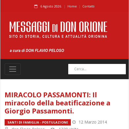
6 Agosto 2026.
Home
Contatti
MIRACOLO PASSAMONTI: Il
miracolo della beatificazione a
Giorgio Passamonti.
12 Marzo 2014
SANTI DI FAMIGLIA - POSTULAZIONE