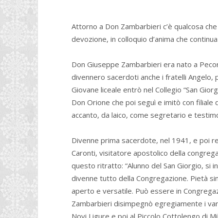
Attorno a Don Zambarbieri c’è qualcosa che va
devozione, in colloquio d’anima che continua
Don Giuseppe Zambarbieri era nato a Pecorara
divennero sacerdoti anche i fratelli Angelo, 
Giovane liceale entrò nel Collegio “San Giorgi
Don Orione che poi seguì e imitò con filiale
accanto, da laico, come segretario e testim
Divenne prima sacerdote, nel 1941, e poi rel
Caronti, visitatore apostolico della congre
questo ritratto: “Alunno del San Giorgio, si i
divenne tutto della Congregazione. Pietà sin
aperto e versatile. Può essere in Congrega
Zambarbieri disimpegnò egregiamente i vari c
Novi Ligure e poi al Piccolo Cottolengo di M