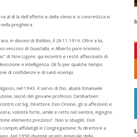
 al di là dell’affetto e della stima e si concretizza in
I
 nella preghiera.
, in diocesi di Bobbio, il 26.11.1914. Oltre a lui,
poi vescovo di Guastalla, e Alberto pure orionino.
o” di Novi Ligure; qui incontrò e restò affascinato di
 devozione e intelligenza. Gli fu per qualche tempo
one di confidenze e di santi esempi.
igioso, nel 1943. Il servo di Dio, abate Emanuele
gazione, lasciò del giovane professo Zambarbieri
ncontrò col Sig. Direttore Don Orione, gli si affezionò e
cera, volontà forte, umile e retto nel sentire, ingegno
zione elemento prezioso”. Non si sbagliò. Don
ompiti affidatigli in Congregazione; fu direttore a
L
ilano. Nel 1958 divenne vicario generale della