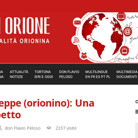
IA
ATTUALITÀ
TORTONA
DON FLAVIO
MULTILINGUE
MULTIMEDIA
NA
NOTIZIE
IERI E OGGI
PELOSO
EN FR ES PT PL
DOCUMENTI
ppe (orionino): Una
O
petto
don Flavio Peloso
2337 visite