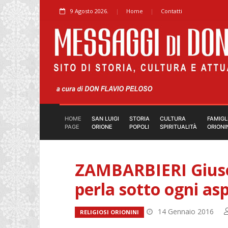
9 Agosto 2026.
Home
Contatti
HOME
SAN LUIGI
STORIA
CULTURA
FAMIGL
PAGE
ORIONE
POPOLI
SPIRITUALITÀ
ORIONI
ZAMBARBIERI Giuse
perla sotto ogni as
14 Gennaio 2016
RELIGIOSI ORIONINI