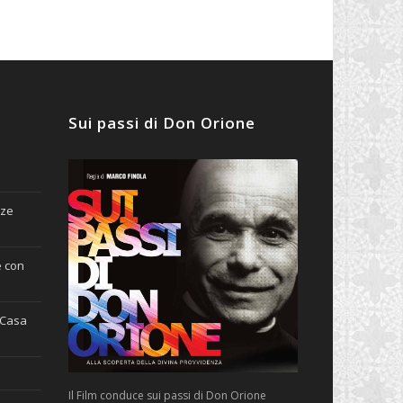
Sui passi di Don Orione
nze
e con
(Casa
Il Film conduce sui passi di Don Orione