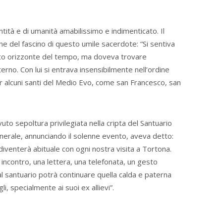
tità e di umanità amabilissimo e indimenticato. Il
e del fascino di questo umile sacerdote: “Si sentiva
itato orizzonte del tempo, ma doveva trovare
erno. Con lui si entrava insensibilmente nell’ordine
er alcuni santi del Medio Evo, come san Francesco, san
o sepoltura privilegiata nella cripta del Santuario
enerale, annunciando il solenne evento, aveva detto:
iventerà abituale con ogni nostra visita a Tortona.
n incontro, una lettera, una telefonata, un gesto
al santuario potrà continuare quella calda e paterna
i, specialmente ai suoi ex allievi”.