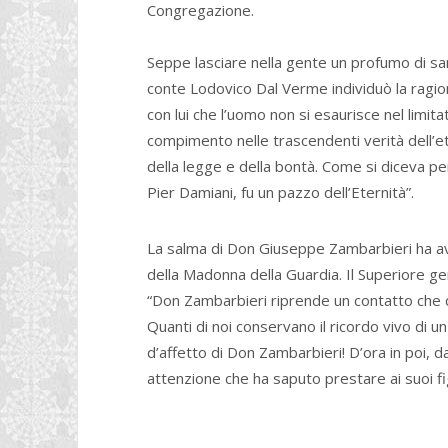
Congregazione.
Seppe lasciare nella gente un profumo di san
conte Lodovico Dal Verme individuò la ragion
con lui che l’uomo non si esaurisce nel lim
compimento nelle trascendenti verità dell’et
della legge e della bontà. Come si diceva p
Pier Damiani, fu un pazzo dell’Eternità”.
La salma di Don Giuseppe Zambarbieri ha avut
della Madonna della Guardia. Il Superiore g
“Don Zambarbieri riprende un contatto che d
Quanti di noi conservano il ricordo vivo di u
d’affetto di Don Zambarbieri! D’ora in poi, d
attenzione che ha saputo prestare ai suoi figl