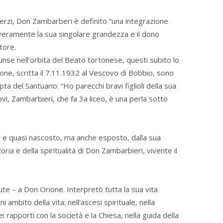
Terzi, Don Zambarberi è definito “una integrazione
veramente la sua singolare grandezza e il dono
tore.
nse nell’orbita del Beato tortonese, questi subito lo
one, scritta il 7.11.1932 al Vescovo di Bobbio, sono
pta del Santuario: “Ho parecchi bravi figlioli della sua
ovi, Zambarbieri, che fa 3a liceo, è una perla sotto
 e quasi nascosto, ma anche esposto, dalla sua
ria e della spiritualità di Don Zambarbieri, vivente il
ute – a Don Orione. Interpretò tutta la sua vita
 ambito della vita: nell’ascesi spirituale, nella
 rapporti con la società e la Chiesa, nella guida della