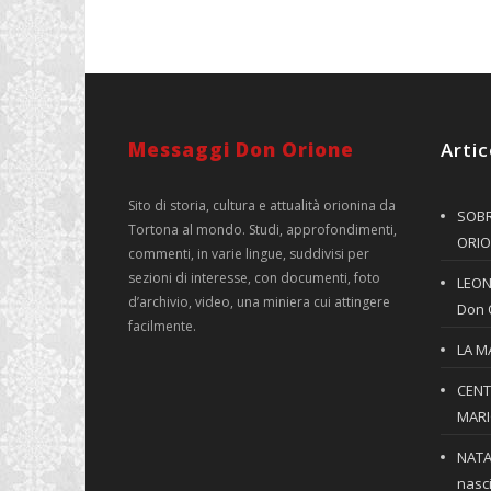
Messaggi Don Orione
Artic
Sito di storia, cultura e attualità orionina da
SOBR
Tortona al mondo. Studi, approfondimenti,
ORIO
commenti, in varie lingue, suddivisi per
sezioni di interesse, con documenti, foto
LEONE
d’archivio, video, una miniera cui attingere
Don 
facilmente.
LA M
CENT
MARIO
NATA
nasci