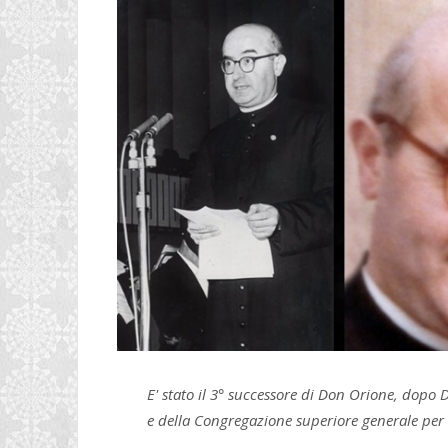
E' stato il 3° successore di Don Orione, dopo 
e della Congregazione superiore generale per