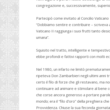
congregazione e, successivamente, superio
Partecipò come invitato al Concilio Vaticano
“Dobbiamo sentire e contribuire – scriveva ai 
Vaticano II raggiunga i suoi frutti tanto desi
umana”.
Squisito nel tratto, intelligente e tempestivo
ebbe profondi e fattivi rapporti con molti eccl
Nel 1980, un infarto ne limitò prematuramente
ripeteva Don Zambarbieri negli ultimi anni tra
certo il filo di forze che gli restavano, ma no
continuare ad animare e stimolare al bene conf
che corse ancora generoso a portare parole d
mondo; era il “filo d’oro” della preghiera ch
Provvidenza. Chiuse la sua feconda giornata 