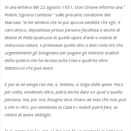
In una lettera del 22 agosto 1931, Don Orione informa una “
Nobile Signora Contessa
” sulle precarie condizioni del
Marvasi:
“A me sembra che la più spiccia sarebbe che egli, il
caro amico, depositasse presso persona facoltosa o anche al
Monte di Pietà qualcuna di quelle opere d'arte o mobile di
indiscusso valore, e prelevasse quelle otto o dieci mila lire che
urgentemente gli bisognano per pagare gli interessi scaduti
della ipoteca che ha accesa sulla Casa e qualche altro
debituccio che può avere.
E poi se ne venga con me, e, intanto, si tolga dalle spese. Poco
per volta, vendendo altro, potrà anche dare un quid a quella
persona; ma, per ora, bisogna dica chiaro ad essa che non può
e che si ritiri; poi vendendo la Casa e i mobili potrà fare, se
ritiene di avere obblighi.
Io sì, prego per lui, ma, se Dio non fa un miracolo (e nella sua