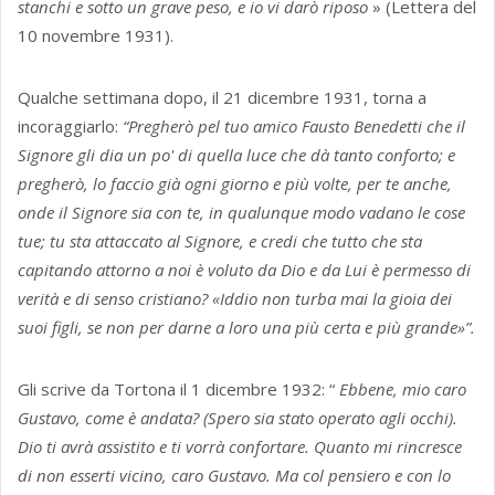
stanchi e sotto un grave peso, e io vi darò riposo
» (Lettera del
10 novembre 1931).
Qualche settimana dopo, il 21 dicembre 1931, torna a
incoraggiarlo:
“Pregherò pel tuo amico Fausto Benedetti che il
Signore gli dia un po' di quella luce che dà tanto conforto; e
pregherò, lo faccio già ogni giorno e più volte, per te anche,
onde il Signore sia con te, in qualunque modo vadano le cose
tue; tu sta attaccato al Signore, e credi che tutto che sta
capitando attorno a noi è voluto da Dio e da Lui è permesso di
verità e di senso cristiano? «Iddio non turba mai la gioia dei
suoi figli, se non per darne a loro una più certa e più grande»”.
Gli scrive da Tortona il 1 dicembre 1932: “
Ebbene, mio caro
Gustavo, come è andata? (Spero sia stato operato agli occhi).
Dio ti avrà assistito e ti vorrà confortare. Quanto mi rincresce
di non esserti vicino, caro Gustavo. Ma col pensiero e con lo