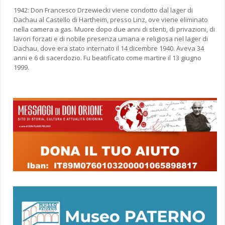
1942: Don Francesco Drzewiecki viene condotto dal lager di
Dachau al Castello di Hartheim, presso Linz, ove viene eliminato
nella camera a gas. Muore dopo due anni di stenti, di privazioni, di
lavori forzati e di nobile presenza umana e religiosa nel lager di
Dachau, dove era stato internato il 14 dicembre 1940. Aveva 34
anni e 6 di sacerdozio. Fu beatificato come martire il 13 giugno
1999.