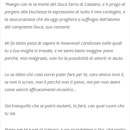
“Piango con te la morte del Duca Serra di Cassano, e ti prego di
porgere alla Duchessa la espressione di tutto il mio cordoglio, e
la assicurazione che da oggi pregherò a suffragio dell'anima
del compianto Duca, suo consorte.
Mi fa tanto pena di sapere le miserevoli condizioni nelle quali
tu e tua moglie vi trovate, e ne sento tanto maggior pena
perché, mio malgrado, non ho la possibilità di venirti in aiuto.
Lo sa Iddio che cosa vorrei poter fare per te, caro amico mio! E,
se non ti scrivo, non è perché non ti pensi, ma per non avere
come venirti efficacemente incontro…
Sta tranquillo che se potrò aiutarti, lo farò, con quel cuore che
tu sai.
Prego per te e per la signora, e voi ricordatemi a Dio, che voglia