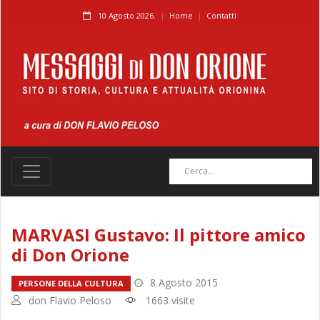
10 Agosto 2026.
Home
Contatti
MARVASI Gustavo: Il pittore amico
di Don Orione
8 Agosto 2015
PERSONE DELLA CULTURA
don Flavio Peloso
1663 visite