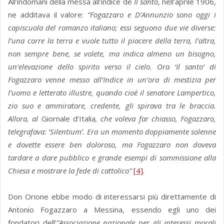
All’indomani della messa all’indice de
Il santo
, nell’aprile 1906,
ne additava il valore:
“Fogazzaro e D’Annunzio sono oggi i
capiscuola del romanzo italiano; essi seguono due vie diverse:
l’una corre la terra e vuole tutto il piacere della terra, l’altra,
non sempre bene, se volete, ma indica almeno un bisogno,
un’elevazione dello spirito verso il cielo. Ora ‘Il santo’ di
Fogazzaro venne messo all’Indice in un’ora di mestizia per
l’uomo e letterato illustre, quando cioè il senatore Lampertico,
zio suo e ammiratore, credente, gli spirava tra le braccia.
Allora, al
Giornale d’Italia
, che voleva far chiasso, Fogazzaro,
telegrafava: ‘Silentium’. Era un momento doppiamente solenne
e dovette essere ben doloroso, ma Fogazzaro non doveva
tardare a dare pubblico e grande esempi di sommissione alla
Chiesa e mostrare la fede di cattolico”
[4]
.
Don Orione ebbe modo di interessarsi più direttamente di
Antonio Fogazzaro a Messina, essendo egli uno dei
fondatori dell’
”Associazione nazionale per gli interessi morali