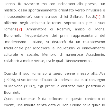
Torino; fu avvocato ma con inclinazioni alla poesia, “un
mistico, ossia spontaneamente orientato verso l’invisibile e
il trascendente”, come scrisse di lui Gallarati Scotti.
[1]
Si
affermò negli ambienti letterari soprattutto per i suoi
romanzi
[2]
. Ammiratore di Rosmini, amico di Mons.
Bonomelli, frequentatore dei primi rappresentanti del
“modernismo” italiano, si distaccò da un cattolicesimo
tradizionale per accogliere le inquietudini di rinnovamento
culturale e sociale. Membro di numerose Accademie,
collaborò a molte riviste, tra le quali “Rinnovamento”.
Quando il suo romanzo
Il santo
venne messo all’
Indice
(1906), si sottomise all’autorità ecclesiastica e, al convegno
di Molveno (1907), egli prese le distanze dalle posizioni di
Buonaiuti.
Quasi certamente è da collocare in questo contesto di
eventi, una minuta senza data di Don Orione nella quale lo