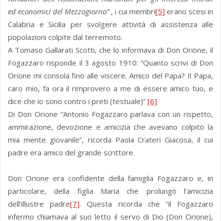
ed economici del Mezzogiorno”
, i cui membri
[5]
erano scesi in
Calabria e Sicilia per svolgere attività di assistenza alle
popolazioni colpite dal terremoto.
A Tomaso Gallarati Scotti, che lo informava di Don Orione, il
Fogazzaro risponde il 3 agosto 1910: “Quanto scrivi di Don
Orione mi consola fino alle viscere. Amico del Papa? Il Papa,
caro mio, fa ora il rimprovero a me di essere amico tuo, e
dice che io sono contro i preti (testuale)”
[6]
.
Di Don Orione “Antonio Fogazzaro parlava con un rispetto,
ammirazione, devozione e amicizia che avevano colpito la
mia mente giovanile”, ricorda Paola Crateri Giacosa, il cui
padre era amico del grande scrittore.
Don Orione era confidente della famiglia Fogazzaro e, in
particolare, della figlia Maria che prolungò l’amicizia
dell’illustre padre
[7]
. Questa ricorda che “il Fogazzaro
infermo chiamava al suo letto il servo di Dio (Don Orione),