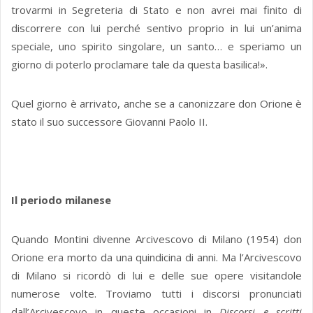
trovarmi in Segreteria di Stato e non avrei mai finito di
discorrere con lui perché sentivo proprio in lui un’anima
speciale, uno spirito singolare, un santo… e speriamo un
giorno di poterlo proclamare tale da questa basilica!».
Quel giorno è arrivato, anche se a canonizzare don Orione è
stato il suo successore Giovanni Paolo II.
Il periodo milanese
Quando Montini divenne Arcivescovo di Milano (1954) don
Orione era morto da una quindicina di anni. Ma l’Arcivescovo
di Milano si ricordò di lui e delle sue opere visitandole
numerose volte. Troviamo tutti i discorsi pronunciati
dall’Arcivescovo in queste occasioni in
Discorsi e scritti