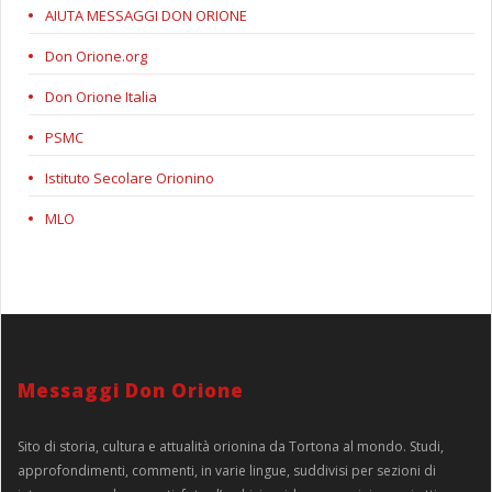
AIUTA MESSAGGI DON ORIONE
Don Orione.org
Don Orione Italia
PSMC
Istituto Secolare Orionino
MLO
Messaggi Don Orione
Sito di storia, cultura e attualità orionina da Tortona al mondo. Studi,
approfondimenti, commenti, in varie lingue, suddivisi per sezioni di