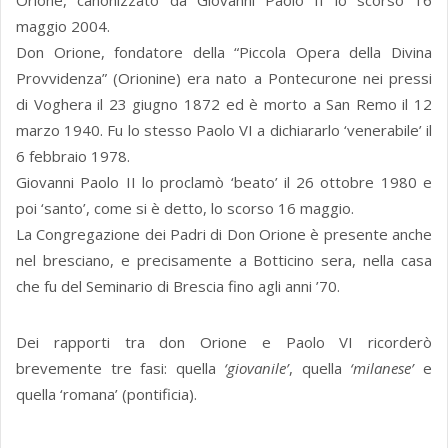
Orione, canonizzato da Giovanni Paolo II lo scorso 16
maggio 2004.
Don Orione, fondatore della “Piccola Opera della Divina
Provvidenza” (Orionine) era nato a Pontecurone nei pressi
di Voghera il 23 giugno 1872 ed è morto a San Remo il 12
marzo 1940. Fu lo stesso Paolo VI a dichiararlo ‘venerabile’ il
6 febbraio 1978.
Giovanni Paolo II lo proclamò ‘beato’ il 26 ottobre 1980 e
poi ‘santo’, come si è detto, lo scorso 16 maggio.
La Congregazione dei Padri di Don Orione è presente anche
nel bresciano, e precisamente a Botticino sera, nella casa
che fu del Seminario di Brescia fino agli anni ’70.
Dei rapporti tra don Orione e Paolo VI ricorderò
brevemente tre fasi: quella
‘giovanile’
, quella
‘milanese’
e
quella ‘romana’ (pontificia).