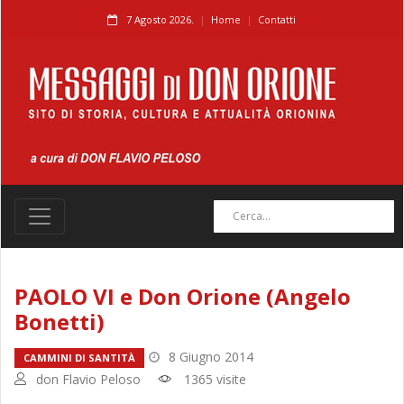
7 Agosto 2026.
Home
Contatti
PAOLO VI e Don Orione (Angelo
Bonetti)
8 Giugno 2014
CAMMINI DI SANTITÀ
don Flavio Peloso
1365 visite