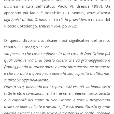
milanesi
(a cura dell’Istituto Paolo VI, Brescia 1997). Un
approccio più facile è possibile: G.B. Montini,
Nove discorsi
agli Amici di don Orione,
in
La c’è la provvidenza
(a cura del
Piccolo Cottolengo, Milano 1964, pp.3-82).
Di questi discorsi cito alcune frasi significative del primo,
tenuto il 31 maggio 1955:
«
Io penso a che cosa confluisce in una casa di Don Orione (…)
quali sono le radici di questo albero che va grandeggiando e
fronteggiando di nuove opere e tante altre ancora ne promette
e che ha dato a questa sua opera la sua capacità multiforme,
si direbbe oggi polivalente.
Questa sera, passando per i reparti testé visitati, abbiamo visto
tutte le età e condizioni:
nihil a me umani alienum puto:
questa
è la capacità del cuore di Don Orione, questo il programma
delle sue opere: niente e nessuno gli è estraneo. Questo grande
alveare raccoglie ogni miseria e la trasforma in carità, accoglie