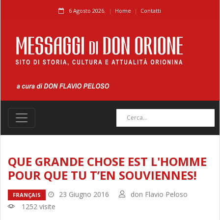
6 Agosto 2026.
Home
Contatti
QUE GRANDE CHOSE EST L'HOMME
POUR QUE TU T’EN SOUVIENNES!
23 Giugno 2016
don Flavio Peloso
FRANÇAIS
1252 visite