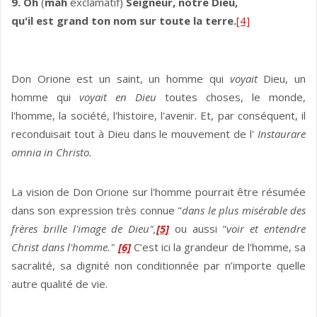
9. Oh
(
māh
exclamatif)
Seigneur, notre Dieu,
qu'il est grand ton nom sur toute la terre.
[4]
Don Orione est un saint, un homme qui
voyait
Dieu, un
homme qui
voyait en Dieu
toutes choses, le monde,
l'homme, la société, l'histoire, l'avenir. Et, par conséquent, il
reconduisait tout à Dieu dans le mouvement de l'
Instaurare
omnia in Christo.
La vision de Don Orione sur l'homme pourrait être résumée
dans son expression très connue "
dans le plus misérable des
frères brille l'image de Dieu",
[5]
ou aussi "
voir et entendre
Christ dans l'homme."
[6]
C’est ici la grandeur de l'homme, sa
sacralité, sa dignité non conditionnée par n’importe quelle
autre qualité de vie.