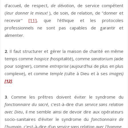
d'accueil, de respect,
de dévotion
, de service compétent
(
leur donner le mieux!
), de soin, de relation, de "donner et
recevoir"
[11]
, que l'éthique et les protocoles
professionnels ne sont pas capables de garantir et
alimenter.
2
. Il faut structurer et gérer la maison de charité en même
temps comme
hospice (
hospitalité), comme
sanatorium (
aide
pour soigner), comme
entreprise
(aujourd'hui de plus en plus
complexe), et comme
temple (
culte à Dieu et à ses
images)
[12]
.
3
. Comme les prêtres doivent éviter le syndrome du
fonctionnaire du sacré
, c'est-à-dire d'un
service sans relation
avec Dieu
, il me semble ainsi de devoir dire aux opérateurs
socio-sanitaires d'éviter le syndrome du
fonctionnaire de
l'humain
, c'est-à-dire d'un
service sans relation avec l'homme.