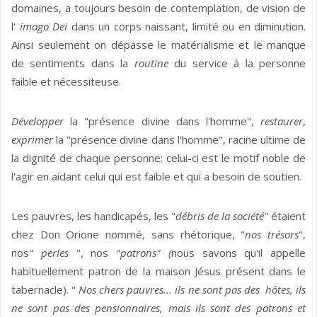
domaines, a toujours besoin de contemplation, de vision de
l'
imago Dei
dans un corps naissant, limité ou en diminution.
Ainsi seulement on dépasse le matérialisme et le manque
de sentiments dans la
routine
du service à la personne
faible et nécessiteuse.
Développer
la "présence divine dans l'homme",
restaurer
,
exprimer
la "présence divine dans l'homme", racine ultime de
la dignité de chaque personne: celui-ci est le motif noble de
l'agir en aidant celui qui est faible et qui a besoin de soutien.
Les pauvres, les handicapés, les "
débris de la société"
étaient
chez Don Orione nommé, sans rhétorique, "
nos trésors
",
nos"
perles
", nos "
patrons" (
nous savons qu'il appelle
habituellement patron de la maison Jésus présent dans le
tabernacle). "
Nos chers pauvres... ils ne sont pas des hôtes, ils
ne sont pas des pensionnaires, mais ils sont des patrons et