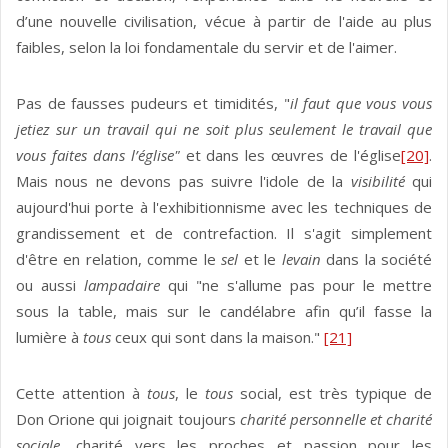
d’une nouvelle civilisation, vécue à partir de l'aide au plus
faibles, selon la loi fondamentale du servir et de l'aimer.
Pas de fausses pudeurs et timidités, "
il faut
que vous vous
jetiez sur un travail qui ne soit plus seulement le travail que
vous faites dans l’église"
et dans les œuvres de l'église
[20]
.
Mais nous ne devons pas suivre l'idole de la
visibilité
qui
aujourd'hui porte à l'exhibitionnisme avec les techniques de
grandissement et de contrefaction. Il s'agit simplement
d'être en relation, comme le
sel
et le
levain
dans la société
ou aussi
lampadaire
qui "ne s'allume pas pour le mettre
sous la table, mais sur le candélabre afin qu’il fasse la
lumière à
tous
ceux qui sont dans la maison."
[21]
Cette attention à
tous
, le
tous
social, est très typique de
Don Orione qui joignait toujours
charité personnelle et charité
sociale
, charité vers les proches et passion pour les