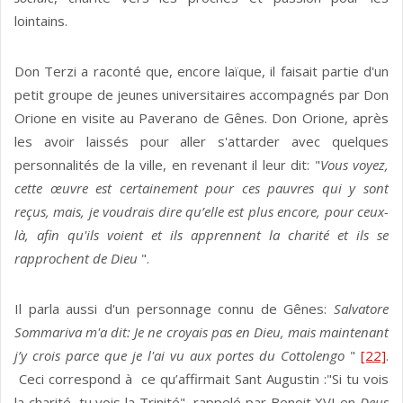
lointains.
Don Terzi a raconté que, encore laïque, il faisait partie d'un
petit groupe de jeunes universitaires accompagnés par Don
Orione en visite au Paverano de Gênes. Don Orione, après
les avoir laissés pour aller s'attarder avec quelques
personnalités de la ville, en revenant il leur dit: "
Vous
voyez,
cette œuvre est certainement pour ces pauvres qui y sont
reçus, mais, je voudrais dire qu’elle est plus encore, pour ceux-
là, afin qu'ils voient et ils apprennent la charité et ils se
rapprochent de Dieu
".
Il parla aussi d'un personnage connu de Gênes:
Salvatore
Sommariva m'a dit: Je ne croyais pas en Dieu, mais maintenant
j’y crois parce que je l'ai vu aux portes du Cottolengo
"
[22]
.
Ceci correspond à ce qu’affirmait Sant Augustin :"Si tu vois
la charité, tu vois la Trinité", rappelé par Benoit XVI en
Deus