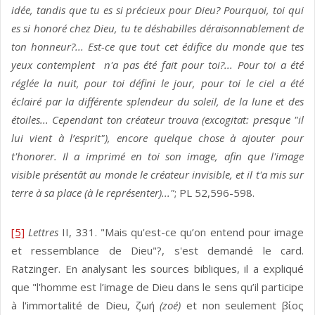
idée, tandis que tu es si précieux pour Dieu? Pourquoi, toi qui
es si honoré chez Dieu, tu te déshabilles déraisonnablement de
ton honneur?... Est-ce que tout cet édifice du monde que tes
yeux contemplent n'a pas été fait pour toi?... Pour toi a été
réglée la nuit, pour toi défini le jour, pour toi le ciel a été
éclairé par la différente splendeur du soleil, de la lune et des
étoiles... Cependant ton créateur trouva (excogitat: presque "il
lui vient à l’esprit"), encore quelque chose à ajouter pour
t'honorer. Il a imprimé en toi son image, afin que l'image
visible présentât au monde le créateur invisible, et il t'a mis sur
terre à sa place (à le représenter)..."
; PL 52,596-598.
[5]
Lettres
II, 331. "Mais qu'est-ce qu’on entend pour image
et ressemblance de Dieu"?, s'est demandé le card.
Ratzinger. En analysant les sources bibliques, il a expliqué
que "l'homme est l’image de Dieu dans le sens qu’il participe
à l'immortalité de Dieu, ζωή
(zoé)
et non seulement βίος