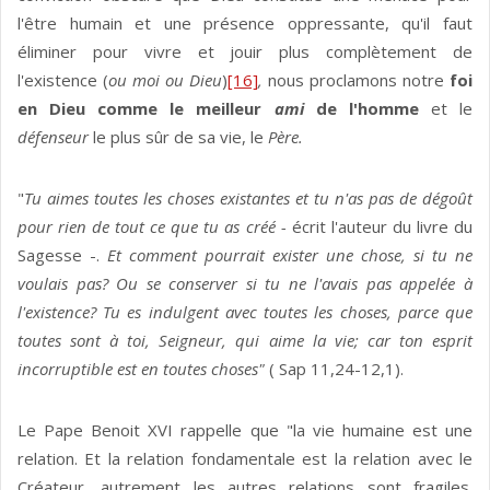
l'être humain et une présence oppressante, qu'il faut
éliminer pour vivre et jouir plus complètement de
l'existence (
ou moi ou Dieu
)
[16]
,
nous proclamons notre
foi
en Dieu comme le meilleur
ami
de l'homme
et le
défenseur
le plus sûr de sa vie, le
Père.
"
Tu aimes toutes les choses existantes et tu n'as pas de dégoût
pour rien de tout ce que tu as créé -
écrit l'auteur du livre du
Sagesse -.
Et comment pourrait exister une chose, si tu ne
voulais pas? Ou se conserver si tu ne l'avais pas appelée à
l'existence? Tu es indulgent avec toutes les choses, parce que
toutes sont à toi, Seigneur, qui aime la vie; car ton esprit
incorruptible est en toutes choses"
( Sap 11,24-12,1).
Le Pape Benoit XVI rappelle que "la vie humaine est une
relation. Et la relation fondamentale est la relation avec le
Créateur, autrement les autres relations sont fragiles.