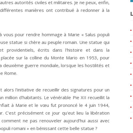
tres autorités civiles et militaires. Je ne peux, enfin,
différentes manières ont contribué à redonner à la
L
unir à vous pour rendre hommage à Marie « Salus populi
use statue si chère au peuple romain. Une statue qui
providentiels, écrits dans l'histoire et dans la
fut placée sur la colline du Monte Mario en 1953, pour
a deuxième guerre mondiale, lorsque les hostilités et
 de Rome.
ors l'initiative de recueillir des signatures pour un
 million d'habitants. Le vénérable Pie XII recueillit la
onfiait à Marie et le vœu fut prononcé le 4 juin 1944,
. C'est précisément ce jour qu'eut lieu la libération
comment ne pas renouveler aujourd'hui aussi avec
opuli romani » en bénissant cette belle statue ?