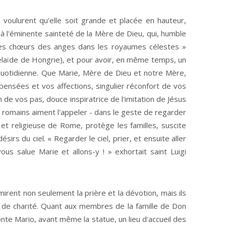
voulurent qu'elle soit grande et placée en hauteur,
à l'éminente sainteté de la Mère de Dieu, qui, humble
 des chœurs des anges dans les royaumes célestes »
élaïde de Hongrie), et pour avoir, en même temps, un
 quotidienne. Que Marie, Mère de Dieu et notre Mère,
pensées et vos affections, singulier réconfort de vos
de vos pas, douce inspiratrice de l'imitation de Jésus
s romains aiment l'appeler - dans le geste de regarder
ile et religieuse de Rome, protège les familles, suscite
sirs du ciel. « Regarder le ciel, prier, et ensuite aller
vous salue Marie et allons-y ! » exhortait saint Luigi
irent non seulement la prière et la dévotion, mais ils
de charité. Quant aux membres de la famille de Don
nte Mario, avant même la statue, un lieu d'accueil des