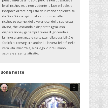
pensò infelicissimo solo perché non possedeva
le vili ricchezze, e non vedente la luce e il sole, e
incapace di fare acquisto dell'umana sapienza, fu
da Don Orione spinto alla conquista delle
ricchezze eterne, della vera luce, della sapienza
divina, che lasciandolo disperato (graziosa
disperazione), gli riempi il cuore di gioconda e
luminosa speranza e certezza nella possibilità e
facilità di conseguire anche lui la vera felicità nella
vera vita immortale, a cui ogni cuore umano
aspira e si sente attratto.
Buona notte