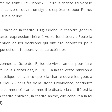
e de saint Luigi Orione - « Seule la charité sauvera le
gnificative et devint un signe d'espérance pour Rome,
ur la colline.
u saint de la charité, Luigi Orione, le chapitre général
cette expression chère à votre fondateur, « Seule la
ntention et les décisions qui ont été adoptées pour
ue qui doit toujours vous caractériser.
onnée la tâche de l'Eglise de vivre l'amour pour faire
 Deus Caritas est, n. 39). Il a laissé cette mission à
stolique, convaincu que « la charité ouvre les yeux à
 Dieu ». Chers fils de la Divine Providence, continuez
 a commencé, car, comme il le disait, « la charité est la
 charité entraîne, la charité anime, elle conduit à la foi
).