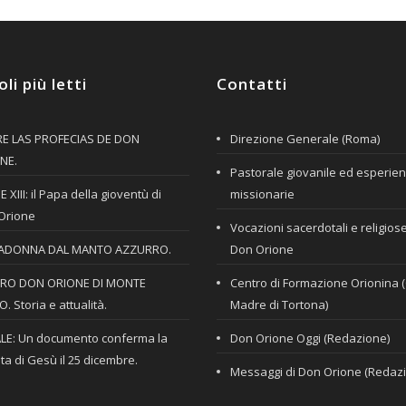
oli più letti
Contatti
E LAS PROFECIAS DE DON
Direzione Generale (Roma)
NE.
Pastorale giovanile ed esperie
 XIII: il Papa della gioventù di
missionarie
Orione
Vocazioni sacerdotali e religios
ADONNA DAL MANTO AZZURRO.
Don Orione
RO DON ORIONE DI MONTE
Centro di Formazione Orionina 
. Storia e attualità.
Madre di Tortona)
LE: Un documento conferma la
Don Orione Oggi (Redazione)
ta di Gesù il 25 dicembre.
Messaggi di Don Orione (Redaz