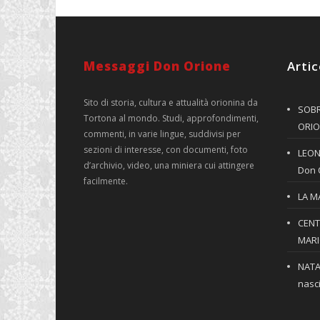
Messaggi Don Orione
Artic
Sito di storia, cultura e attualità orionina da
SOBR
Tortona al mondo. Studi, approfondimenti,
ORIO
commenti, in varie lingue, suddivisi per
sezioni di interesse, con documenti, foto
LEONE
d’archivio, video, una miniera cui attingere
Don 
facilmente.
LA M
CENT
MARIO
NATA
nasci