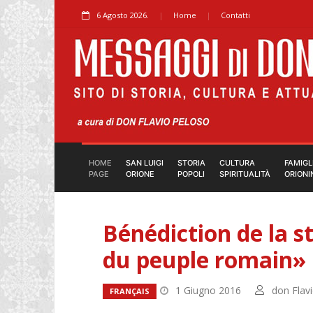
6 Agosto 2026.
Home
Contatti
HOME
SAN LUIGI
STORIA
CULTURA
FAMIGL
PAGE
ORIONE
POPOLI
SPIRITUALITÀ
ORIONI
Bénédiction de la s
du peuple romain»
1 Giugno 2016
don Flav
FRANÇAIS