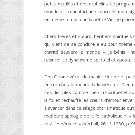
petits mutilés et des orphelins. Le programm
monde » - connut ici une concrétisation si
en même temps que la petite Vierge placée s
Chers frères et sœurs, héritiers spirituels d
qui vient de se conclure a eu pour thème 
charité sauvera le monde ». Je bénis l'i
relancer ce dynamisme spirituel et apostoliq
Don Orione vécut de manière lucide et passi
entrer dans le monde la lumière de Dieu (cf.
ses disciples comme chemin spirituel et apo
la foi et réchauffe les cœurs d'amour envers
à avancer dans ce sillage charismatique qu'il
meilleure apologie de la foi catholique », « la
et à l'espérance » (Verbali, 26.11.1930, p. 95