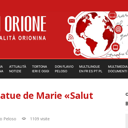
IA
ATTUALITÀ
TORTONA
DON FLAVIO
MULTILINGUE
MULTIMEDIA
NA
NOTIZIE
IERI E OGGI
PELOSO
EN FR ES PT PL
DOCUMENTI
tatue de Marie «Salut
O
io Peloso
1109 visite