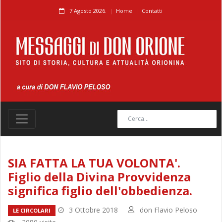
7 Agosto 2026.
Home
Contatti
SIA FATTA LA TUA VOLONTA'.
Figlio della Divina Provvidenza
significa figlio dell'obbedienza.
3 Ottobre 2018
don Flavio Peloso
LE CIRCOLARI