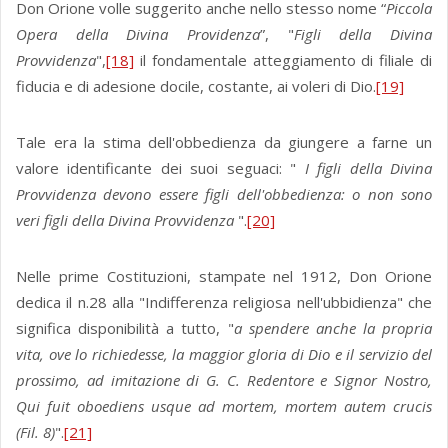
Don Orione volle suggerito anche nello stesso nome “
Piccola
Opera della Divina Providenza
”, "
Figli della Divina
Provvidenza
",
[18]
il fondamentale atteggiamento di filiale di
fiducia e di adesione docile, costante, ai voleri di Dio.
[19]
Tale era la stima dell'obbedienza da giungere a farne un
valore identificante dei suoi seguaci: "
I figli della Divina
Provvidenza devono essere figli dell'obbedienza: o non sono
veri figli della Divina Provvidenza
".
[20]
Nelle prime Costituzioni, stampate nel 1912, Don Orione
dedica il n.28 alla "Indifferenza religiosa nell'ubbidienza" che
significa disponibilità a tutto, "
a spendere anche la propria
vita, ove lo richiedesse, la maggior gloria di Dio e il servizio del
prossimo, ad imitazione di G. C. Redentore e Signor Nostro,
Qui fuit oboediens usque ad mortem, mortem autem crucis
(Fil. 8)
".
[21]