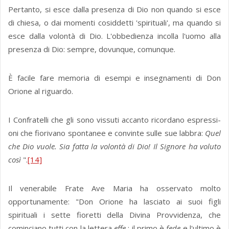
Pertanto, si esce dalla presenza di Dio non quando si esce
di chiesa, o dai momenti cosiddetti 'spirituali', ma quando si
esce dalla volontà di Dio. L'obbedienza incolla l'uomo alla
presenza di Dio: sempre, dovunque, comunque.
È facile fare memoria di esempi e insegnamenti di Don
Orione al riguardo.
I Confratelli che gli sono vissuti accan­to ricordano e­spressi­
oni che fiorivano spontanee e con­vinte sulle sue labbra:
Quel
che Dio vuole. Sia fatta la volontà di Dio! Il Signore ha voluto
così
".
[14]
Il venerabile Frate Ave Maria ha osservato molto
opportunamente: "Don Orione ha lasci­ato ai suoi figli
spirituali i sette fioretti della Divina Provvidenza, che
cominci­ano tutti con la lettera
effe
; il primo è
fede
e l'ultimo è