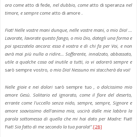
ora come
atto di fede
, nel dubbio, come
atto di speranza
nel
timore, e sempre come
atto di amore
.
Fiat! Nelle vostre mani dunque, nelle vostre mani, o mio Dio! ...
Lavorate, lavorate questo fango, o mio Dio, dategli una forma e
poi spezzatela ancora: essa è vostra e di chi fa per Voi, e non
avrà mai più nulla a ridire... Sofferente, innalzato, abbassato,
utile a qualche cosa od inutile a tutti, io vi adorerò sempre e
sarò sempre vostro
, o mio Dio! Nessuno mi staccherà da voi!
Nelle gioie e nei dolori
sarò sempre tuo
, o dolcissimo mio
amore Gesù. Solitario ed ignorato, come il fiore del deserto,
errante come l'uccello senza nido, sempre, sempre, Signore e
amore soavissimo dell'anima mia, uscirà dalle mie labbra la
parola sottomessa di quella che mi hai dato per Madre:
Fiat!
Fiat!
Sia fatto di me secondo la tua parola!".
[28]