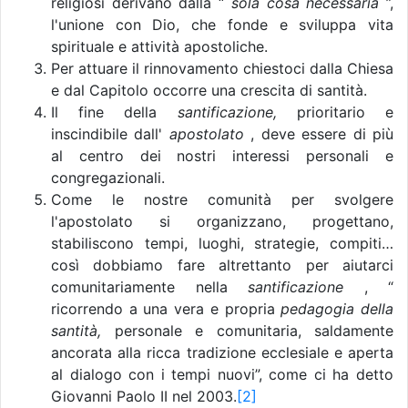
religiosi derivano dalla “
sola cosa necessaria
”,
l'unione con Dio, che fonde e sviluppa vita
spirituale e attività apostoliche.
Per attuare il rinnovamento chiestoci dalla Chiesa
e dal Capitolo occorre una crescita di santità.
Il fine della
santificazione,
prioritario e
inscindibile dall'
apostolato
, deve essere di più
al centro dei nostri interessi personali e
congregazionali.
Come le nostre comunità per svolgere
l'apostolato si organizzano, progettano,
stabiliscono tempi, luoghi, strategie, compiti…
così dobbiamo fare altrettanto per aiutarci
comunitariamente nella
santificazione
, “
ricorrendo a una vera e propria
pedagogia della
santità,
personale e comunitaria, saldamente
ancorata alla ricca tradizione ecclesiale e aperta
al dialogo con i tempi nuovi”, come ci ha detto
Giovanni Paolo II nel 2003.
[2]