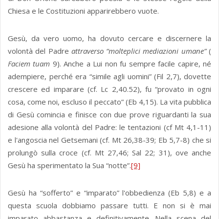
Chiesa e le Costituzioni apparirebbero vuote.
Gesù, da vero uomo, ha dovuto cercare e discernere la
volontà del Padre
attraverso “molteplici mediazioni umane”
(
Faciem tuam
9). Anche a Lui non fu sempre facile capire, né
adempiere, perché era “simile agli uomini” (Fil 2,7), dovette
crescere ed imparare (cf. Lc 2,40.52), fu “provato in ogni
cosa, come noi, escluso il peccato” (Eb 4,15). La vita pubblica
di Gesù comincia e finisce con due prove riguardanti la sua
adesione alla volontà del Padre: le tentazioni (cf Mt 4,1-11)
e l'angoscia nel Getsemani (cf. Mt 26,38-39; Eb 5,7-8) che si
prolungò sulla croce (cf. Mt 27,46; Sal 22; 31), ove anche
Gesù ha sperimentato la Sua “notte”.
[9]
Gesù ha “sofferto” e “imparato” l'obbedienza (Eb 5,8) e a
questa scuola dobbiamo passare tutti. E non si è mai
imparato abbastanza e definitivamente. Nella scena del