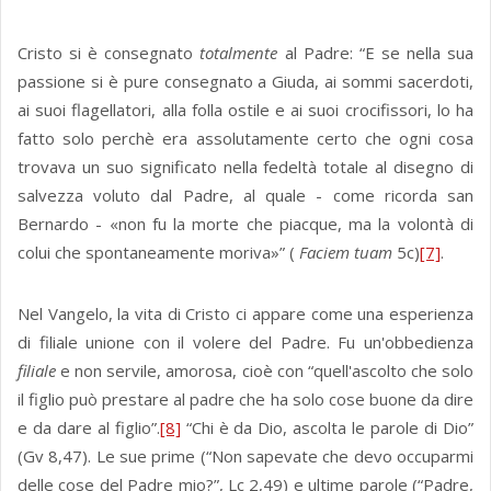
Cristo si è consegnato
totalmente
al Padre: “E se nella sua
passione si è pure consegnato a Giuda, ai sommi sacerdoti,
ai suoi flagellatori, alla folla ostile e ai suoi crocifissori, lo ha
fatto solo perchè era assolutamente certo che ogni cosa
trovava un suo significato nella fedeltà totale al disegno di
salvezza voluto dal Padre, al quale - come ricorda san
Bernardo - «non fu la morte che piacque, ma la volontà di
colui che spontaneamente moriva»” (
Faciem tuam
5c)
[7]
.
Nel Vangelo, la vita di Cristo ci appare come una esperienza
di filiale unione con il volere del Padre. Fu un'obbedienza
filiale
e non servile, amorosa, cioè con “quell'ascolto che solo
il figlio può prestare al padre che ha solo cose buone da dire
e da dare al figlio”.
[8]
“Chi è da Dio, ascolta le parole di Dio”
(Gv 8,47). Le sue prime (“Non sapevate che devo occuparmi
delle cose del Padre mio?”, Lc 2,49) e ultime parole (“Padre,