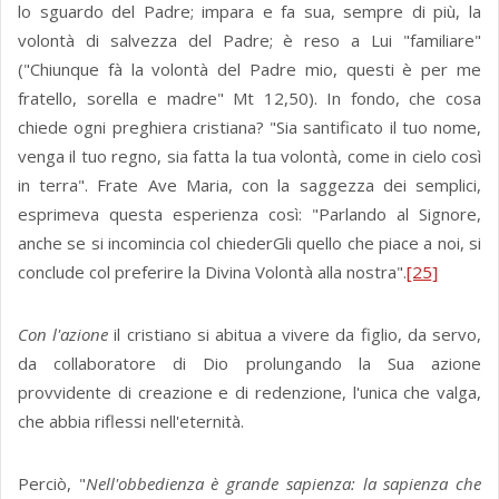
lo sguardo del Padre; impara e fa sua, sempre di più, la
volontà di salvezza del Padre; è reso a Lui "familiare"
("Chiunque fà la volontà del Padre mio, questi è per me
fratello, sorella e madre" Mt 12,50). In fondo, che cosa
chiede ogni preghiera cristiana? "Sia santificato il tuo nome,
venga il tuo regno, sia fatta la tua volontà, come in cielo così
in terra". Frate Ave Maria, con la saggezza dei semplici,
esprimeva questa esperienza così: "Parlando al Signore,
anche se si incomincia col chiederGli quello che piace a noi, si
conclude col preferire la Divina Volontà alla nostra".
[25]
Con l'azione
il cristiano si abitua a vivere da figlio, da servo,
da collaboratore di Dio prolungando la Sua azione
provvidente di creazione e di redenzione, l'unica che valga,
che abbia riflessi nell'eternità.
Perciò, "
Nell'obbedienza è grande sapienza: la sapienza che