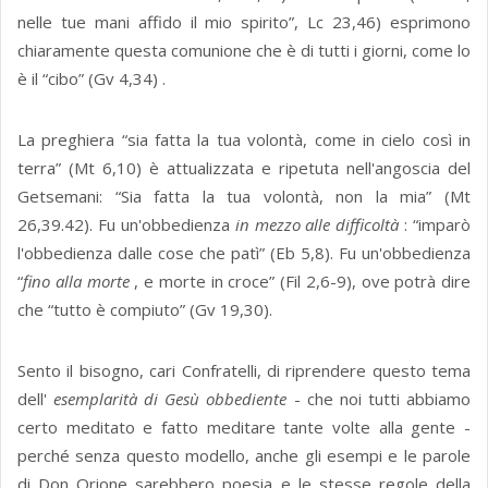
nelle tue mani affido il mio spirito”, Lc 23,46) esprimono
chiaramente questa comunione che è di tutti i giorni, come lo
è il “cibo” (Gv 4,34) .
La preghiera “sia fatta la tua volontà, come in cielo così in
terra” (Mt 6,10) è attualizzata e ripetuta nell'angoscia del
Getsemani: “Sia fatta la tua volontà, non la mia” (Mt
26,39.42). Fu un'obbedienza
in mezzo alle difficoltà
: “imparò
l'obbedienza dalle cose che patì” (Eb 5,8). Fu un'obbedienza
“
fino alla morte
, e morte in croce” (Fil 2,6-9), ove potrà dire
che “tutto è compiuto” (Gv 19,30).
Sento il bisogno, cari Confratelli, di riprendere questo tema
dell'
esemplarità di Gesù obbediente
- che noi tutti abbiamo
certo meditato e fatto meditare tante volte alla gente -
perché senza questo modello, anche gli esempi e le parole
di Don Orione sarebbero poesia e le stesse regole della