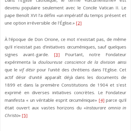
Dans l'Église catholique, le terme «œcuménisme» est
devenu populaire seulement avec le Concile Vatican II. Le
pape Benoît XVI l’a défini «un impératif du temps présent et
une option irréversible de l'Église.»
[2]
À l'époque de Don Orione, ce mot n’existait pas, de même
qu’il n’existait pas d’initiatives œcuméniques, sauf quelques
signes avant-garde.
[3]
Pourtant, notre Fondateur
expérimenta la
douloureuse conscience de la division
ainsi
que le
vif désir
pour l'unité des chrétiens dans l'Eglise. Cet
actif désir d'unité apparaît déjà dans les documents de
1899 et dans la première Constitutions de 1904 et s’est
exprimé en diverses initiatives concrètes. Le Fondateur
manifesta « un véritable esprit œcuménique»
[4]
parce qu’il
était ouvert aux vastes horizons du «
Instaurare omnia in
Christo
»
[5]