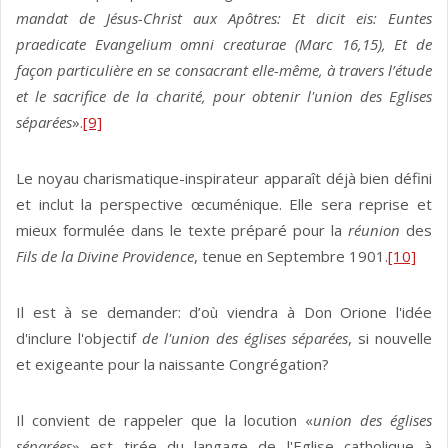
mandat de Jésus-Christ aux Apôtres: Et dicit eis: Euntes
praedicate Evangelium omni creaturae (Marc 16,15), Et de
façon particulière en se consacrant elle-même, à travers l’étude
et le sacrifice de la charité, pour obtenir l'union des Eglises
séparées
».
[9]
Le noyau charismatique-inspirateur apparaît déjà bien défini
et inclut la perspective œcuménique. Elle sera reprise et
mieux formulée dans le texte préparé pour la
réunion
des
Fils de la Divine Providence
, tenue en Septembre 1901.
[10]
Il est à se demander: d’où viendra à Don Orione l'idée
d'inclure l'objectif
de l'union des églises séparées
, si nouvelle
et exigeante pour la naissante Congrégation?
Il convient de rappeler que la locution «
union des églises
séparées
» est tirée du langage de l'Eglise catholique à