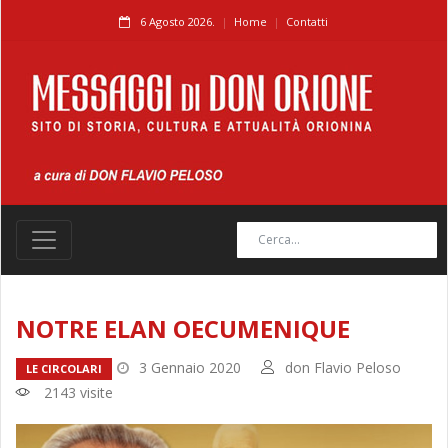
6 Agosto 2026.
Home
Contatti
NOTRE ELAN OECUMENIQUE
3 Gennaio 2020
don Flavio Peloso
LE CIRCOLARI
2143 visite