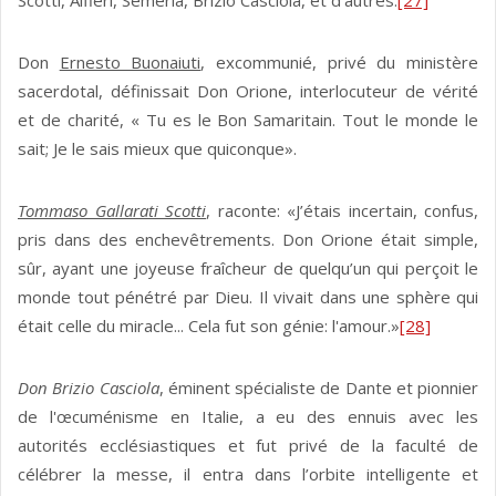
Scotti, Alfieri, Semeria, Brizio Casciola, et d'autres.
[27]
Don
Ernesto Buonaiuti
, excommunié, privé du ministère
sacerdotal, définissait Don Orione, interlocuteur de vérité
et de charité, « Tu es le Bon Samaritain. Tout le monde le
sait; Je le sais mieux que quiconque».
Tommaso Gallarati Scotti
, raconte: «J’étais incertain, confus,
pris dans des enchevêtrements. Don Orione était simple,
sûr, ayant une joyeuse fraîcheur de quelqu’un qui perçoit le
monde tout pénétré par Dieu. Il vivait dans une sphère qui
était celle du miracle... Cela fut son génie: l'amour.»
[28]
Don Brizio Casciola
, éminent spécialiste de Dante et pionnier
de l'œcuménisme en Italie, a eu des ennuis avec les
autorités ecclésiastiques et fut privé de la faculté de
célébrer la messe, il entra dans l’orbite intelligente et