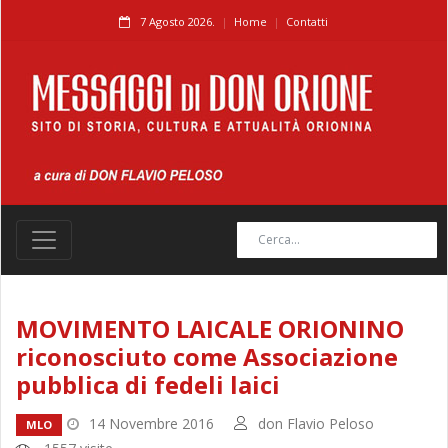
7 Agosto 2026.
Home
Contatti
MOVIMENTO LAICALE ORIONINO
riconosciuto come Associazione
pubblica di fedeli laici
14 Novembre 2016
don Flavio Peloso
MLO