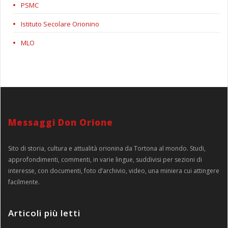
PSMC
Istituto Secolare Orionino
MLO
Messaggi Don Orione
Sito di storia, cultura e attualità orionina da Tortona al mondo. Studi,
approfondimenti, commenti, in varie lingue, suddivisi per sezioni di
interesse, con documenti, foto d’archivio, video, una miniera cui attingere
facilmente.
Articoli più letti