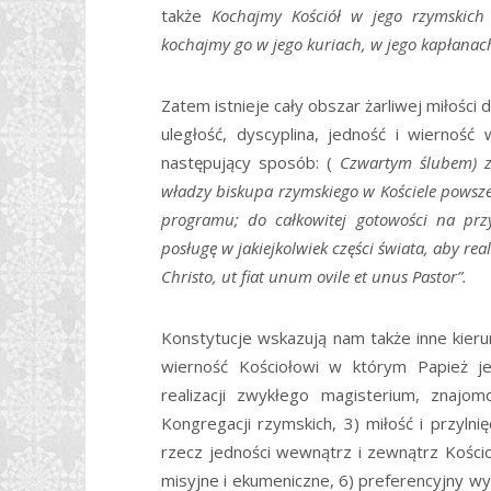
także
Kochajmy Kościół w jego rzymskich
kochajmy go w jego kuriach, w jego kapłanac
Zatem istnieje cały obszar żarliwej miłośc
uległość, dyscyplina, jedność i wierność
następujący sposób: (
Czwartym ślubem) z
władzy biskupa rzymskiego w Kościele powsz
programu; do całkowitej gotowości na przy
posługę w jakiejkolwiek części świata, aby r
Christo, ut fiat unum ovile et unus Pastor”.
Konstytucje wskazują nam także inne kierun
wierność Kościołowi w którym Papież jes
realizacji zwykłego magisterium, znajo
Kongregacji rzymskich, 3) miłość i przylni
rzecz jedności wewnątrz i zewnątrz Kościo
misyjne i ekumeniczne, 6) preferencyjny wy