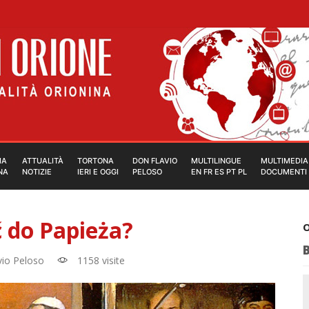
IA
ATTUALITÀ
TORTONA
DON FLAVIO
MULTILINGUE
MULTIMEDIA
NA
NOTIZIE
IERI E OGGI
PELOSO
EN FR ES PT PL
DOCUMENTI
ć do Papieża?
O
vio Peloso
1158 visite