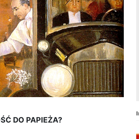
I
ŚĆ DO PAPIEŻA?