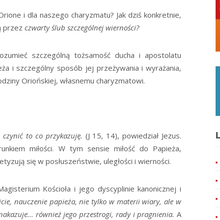
Orione i dla naszego charyzmatu? Jak dziś konkretnie,
ą przez
czwarty ślub szczególnej wierności?
ozumieć szczególną tożsamość ducha i apostolatu
ża i szczególny sposób jej przeżywania i wyrażania,
dziny Oriońskiej, własnemu charyzmatowi.
L
e czynić to co przykazuję.
(J 15, 14), powiedział Jezus.
unkiem miłości. W tym sensie miłość do Papieża,
yzują się w posłuszeństwie, uległości i wierności.
gisterium Kościoła i jego dyscyplinie kanonicznej i
icie, nauczenie papieża, nie tylko w materii wiary, ale w
nakazuje... również jego przestrogi, rady i pragnienia.
A