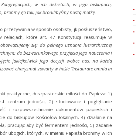
 Kongregacjach, w ich dekretach, w jego biskupach,
h, brońmy go tak, jak bronilibyśmy naszą matkę.
i do przeżywania w sposób osobisty, jk posłuszeństwo,
 w relacjach, które art. 47 Konstytucji reasumuje w
obowiązujemy się: do pełnego uznania hierarchicznej
echnym; do bezwarunkowego przyjęcia jego nauczania i
jęcie jakiejkolwiek jego decyzji wobec nas, na każdą
ealizować charyzmat zawarty w haśle “Instaurare omnia in
ki praktyczne, duszpasterskie miłości do Papieża: 1)
t centrum jedności, 2) studiowanie i pogłębianie
mość i rozpowszechnianie dokumentów papieskich i
ęcie do biskupów Kościołów lokalnych, 4) działanie na
ła, pracując aby być fermentem jedności, 5) zadanie
bór ubogich, których, w imieniu Papieża bronimy w ich