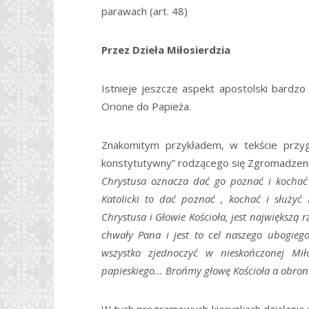
parawach (art. 48)
Przez Dzieła Miłosierdzia
Istnieje jeszcze aspekt apostolski bardzo
Orione do Papieża.
Znakomitym przykładem, w tekście prz
konstytutywny” rodzącego się Zgromadzeni
Chrystusa oznacza dać go poznać i kochać 
Katolicki to dać poznać , kochać i służyć
Chrystusa i Głowie Kościoła, jest największą 
chwały Pana i jest to cel naszego ubogiego
wszystko zjednoczyć w nieskończonej Mił
papieskiego... Brońmy głowę Kościoła a obron