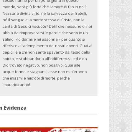
secolo hanno per un po’ di gloria in questo
mondo, sarà più forte che l’amore di Dio in noi?
Nessuna divina virtù, né la salvezza dei fratelli,
né il sangue e la morte stessa di Cristo, non la
carità di Gesù ci riscuote? Deh! che nessuno di noi
abbia da rimproverarsi le parole che sono in un
salmo: «Io dormii e mi assonnai» per quanto si
riferisce all’adempimento de’ nostri doveri. Guai ai
tiepidi! e a chi non sente spavento dal tedio dello
spirito, e si abbandona all’indifferenza, ed è da
Dio trovato negativo, non positivo. Guai alle
acque ferme e stagnanti, esse non esaleranno
che miasmi e microbi di morte, perché
imputridiranno!
n Evidenza