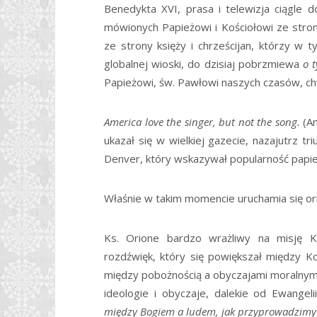
Benedykta XVI, prasa i telewizja ciągle
mówionych Papieżowi i Kościołowi ze strony
ze strony księży i chrześcijan, którzy w
globalnej wioski, do dzisiaj pobrzmiewa
o 
Papieżowi, św. Pawłowi naszych czasów, ch
America love the singer, but not the song.
(A
ukazał się w wielkiej gazecie, nazajutrz 
Denver, który wskazywał popularność papi
Właśnie w takim momencie uruchamia się ori
Ks. Orione bardzo wrażliwy na misję K
rozdźwięk, który się powiększał między K
między pobożnością a obyczajami moralnym
ideologie i obyczaje, dalekie od Ewangel
między Bogiem a ludem, jak przyprowadzimy 