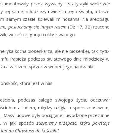
 dokumentowały przez wywiady i statystyki wiele
Nie
 tej samej młodzieży i wielkich tego świata, a także
 tym samym czasie śpiewali im hosanna. Na areopagu
tym, posłuchamy cię innym razem
(Dz 17, 32) rzucone
wilę wcześniej gorąco oklaskiwanego.
meryka kocha piosenkarza, ale nie piosenkę), taki tytuł
triumfu Papieża podczas światowego dnia młodzieży w
eża a zarazem sprzeciw wobec jego nauczania.
ońskość, która jest w nas!
ościoła, podczas całego swojego życia, odczuwał
ościołem a ludem, między religią a społeczeństwem,
i. Masy ludowe były pociągane i uwodzone przez inne
ii. W jaki sposób
zasypiemy przepaść, która powstaje
lud do Chrystusa do Kościoła?