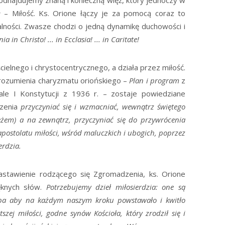
odnajdujemy znaną i konieczną więź, który jednoczy w
ł – Miłość. Ks. Orione łączy je za pomocą coraz to
alności. Zwasze chodzi o jedną dynamikę duchowości i
a in Christo! ... in Ecclasia! ... in Caritate!
ścielnego i chrystocentrycznego, a działa przez miłość.
rozumienia charyzmatu oriońskiego –
Plan i program
z
le I Konstytucji z 1936 r. – zostaje powiedziane
dzenia
przyczyniać się i wzmacniać, wewnątrz świętego
eżem) a na zewnątrz, przyczyniać się do przywrócenia
apostolatu miłości, wśród maluczkich i ubogich, poprzez
erdzia.
nastawienie rodzącego się Zgromadzenia, ks. Orione
ęknych słów.
Potrzebujemy dzieł miłosierdzia: one są
rzeba aby na każdym naszym kroku powstawało i kwitło
tszej miłości, godne synów Kościoła, który zrodził się i