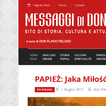
7 Agosto 2026.
Home
Contatti
HOME
SAN LUIGI
STORIA
CULTURA
FAMIGL
PAGE
ORIONE
POPOLI
SPIRITUALITÀ
ORIONI
PAPIEŻ: Jaka Miłoś
1 Giugno 2017
don Fla
PO POLSKU