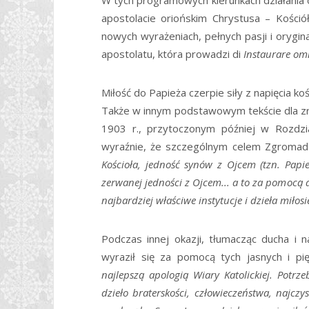
W tych programowych kierunkach działania 
apostolacie oriońskim Chrystusa – Kośció
nowych wyrażeniach, pełnych pasji i orygin
apostolatu, która prowadzi di
Instaurare omni
Miłość do Papieża czerpie siły z napięcia ko
Także w innym podstawowym tekście dla z
1903 r., przytoczonym później w Rozdzia
wyraźnie, że szczególnym celem Zgroma
Kościoła, jedność synów z Ojcem (tzn. Papi
zerwanej jedności z Ojcem... a to za pomocą 
najbardziej właściwe instytucje i dzieła miłosi
Podczas innej okazji, tłumacząc ducha i 
wyraził się za pomocą tych jasnych i pi
najlepszą apologią Wiary Katolickiej. Pot
dzieło braterskości, człowieczeństwa, najczys