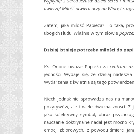
wypłynął z Serca Jezusa: dzieła serca i miło
uwierzą! Miłość otwiera oczy na Wiarę i rozg
Zatem, jaka miłość Papieża? To taka, prz
ubogich i ludu. Właśnie w tym słowie
poprze
Dzisiaj istnieje potrzeba miłości do pap
Ks. Orione uważał Papieża za
centrum dzi
jedności. Wydaje się, że dzisiaj nadeszł
Wydarzenia z kwietnia są tego potwierdzen
Niech jednak nie sprowadza nas na manow
pozytywów, ale i wiele dwuznaczności. Z 
jako kolektywny symbol, obraz psychologic
nauczanie doktrynalne nadal jest mocno k
emocji zbiorowych, z powodu śmierci Jana