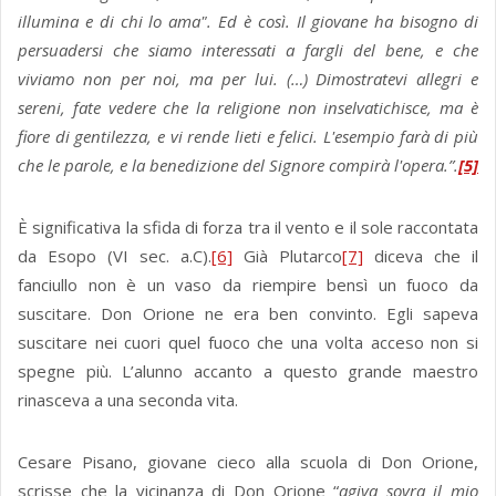
illumina e di chi lo ama". Ed è così. Il giovane ha bisogno di
persuadersi che siamo interessati a fargli del bene, e che
viviamo non per noi, ma per lui. (…) Dimostratevi allegri e
sereni, fate vedere che la religione non inselvatichisce, ma è
fiore di gentilezza, e vi rende lieti e felici. L'esempio farà di più
che le parole, e la benedizione del Signore compirà l'opera.”.
[5]
È significativa la sfida di forza tra il vento e il sole raccontata
da Esopo (VI sec. a.C).
[6]
Già Plutarco
[7]
diceva che il
fanciullo non è un vaso da riempire bensì un fuoco da
suscitare. Don Orione ne era ben convinto. Egli sapeva
suscitare nei cuori quel fuoco che una volta acceso non si
spegne più. L’alunno accanto a questo grande maestro
rinasceva a una seconda vita.
Cesare Pisano, giovane cieco alla scuola di Don Orione,
scrisse che la vicinanza di Don Orione “
agiva sovra il mio