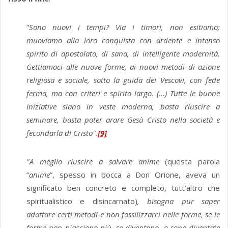
“
Sono nuovi i tempi? Via i timori, non esitiamo;
muoviamo alla loro conquista con ardente e intenso
spirito di apostolato, di sana, di intelligente modernità.
Gettiamo­ci alle nuove forme, ai nuovi metodi di azione
religiosa e sociale, sotto la guida dei Vescovi, con fede
ferma, ma con criteri e spirito largo. (...) Tutte le buone
iniziative siano in veste moderna, basta riuscire a
seminare, basta poter arare Gesù Cristo nella società e
fecondarla di Cristo".
[9]
"A meglio riuscire a salvare anime
(questa parola
“
anime
”, spesso in bocca a Don Orione, aveva un
significato ben concreto e completo, tutt’altro che
spiritualistico e disincarnato)
, bisogna pur saper
adottare certi metodi e non fossilizzarci nelle forme, se le
forme non piacciono più, se diventano, o sono diventate