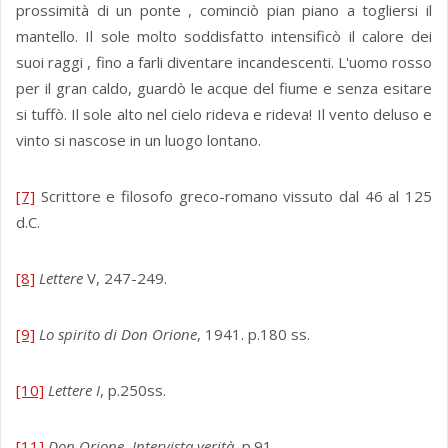
prossimità di un ponte , cominciò pian piano a togliersi il
mantello. Il sole molto soddisfatto intensificò il calore dei
suoi raggi , fino a farli diventare incandescenti. L'uomo rosso
per il gran caldo, guardò le acque del fiume e senza esitare
si tuffò. Il sole alto nel cielo rideva e rideva! Il vento deluso e
vinto si nascose in un luogo lontano.
[7]
Scrittore e filosofo greco-romano vissuto dal 46 al 125
d.C.
[8]
Lettere
V, 247-249.
[9]
Lo spirito di Don Orione
, 1941. p.180 ss.
[10]
Lettere I
, p.250ss.
[11]
Don Orione. Intervista verità,
p.91.