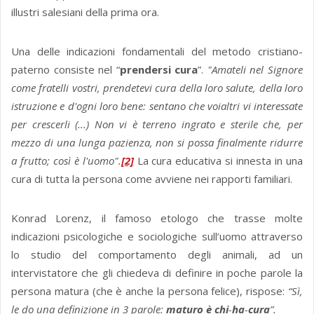
illustri salesiani della prima ora.
Una delle indicazioni fondamentali del metodo cristiano-
paterno consiste nel “
prendersi cura
”.
"Amateli nel Signore
come fratelli vostri, prendetevi cura della loro salute, della loro
istruzione e d'ogni loro bene: sentano che voialtri vi interessate
per cre­scerli (...) Non vi è terreno ingrato e sterile che, per
mezzo di una lunga pazienza, non si possa finalmente ridurre
a frutto; così è l'uomo".
[2]
La cura educativa si innesta in una
cura di tutta la persona come avviene nei rapporti familiari.
Konrad Lorenz, il famoso etologo che trasse molte
indicazioni psicologiche e sociologiche sull’uomo attraverso
lo studio del comportamento degli animali, ad un
intervistatore che gli chiedeva di definire in poche parole la
persona matura (che è anche la persona felice), rispose:
“Sì,
le do una definizione in 3 parole:
maturo è
chi
-
ha
-
cura
”.