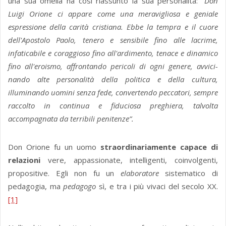
una sua omelia ha così riassunto la sua personalità:
“Don
Luigi Orione ci appare come una meravigliosa e geniale
espressione della carità cristiana. Ebbe la tempra e il cuore
dell'Apostolo Paolo, tenero e sensibile fino alle lacrime,
infaticabile e coraggioso fino all'ar­dimento, tenace e dinamico
fino all'eroismo, affrontando pericoli di ogni genere, avvici­
nando alte personalità della politica e della cultura,
illuminando uomini senza fede, con­vertendo peccatori, sempre
raccolto in continua e fiduciosa preghiera, talvolta
accompagnata da terribili penitenze”.
Don Orione fu un uomo
straordinariamente capace di
relazioni
vere, appassionate, intelligenti, coinvolgenti,
propositive. Egli non fu un
elaboratore
sistematico di
pedagogia, ma
pedagogo
sì, e tra i più vivaci del secolo XX.
[1]