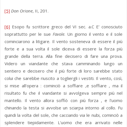
[5]
Don Orione
, II, 201.
[6]
Esopo fu scrittore greco del VI sec. a.C E’ conosciuto
soprattutto per le sue
Favole
. Un giorno il vento e il sole
cominciarono a litigare. Il vento sosteneva di essere il più
forte e a sua volta il sole diceva di essere la forza più
grande della terra. Alla fine decisero di fare una prova.
Videro un viandante che stava camminando lungo un
sentiero e decisero che il più forte di loro sarebbe stato
colui che sarebbe riuscito a togliergli i vestiti. Il vento, così,
si mise all'opera : cominciò a soffiare ,e soffiare , ma il
risultato fu che il viandante si avvolgeva sempre più nel
mantello. Il vento allora soffiò con più forza , e l'uomo
chinando la testa si avvolse un sciarpa intorno al collo. Fu
quindi la volta del sole, che cacciando via le nubi, cominciò a
splendere tiepidamente. L'uomo che era arrivato nelle