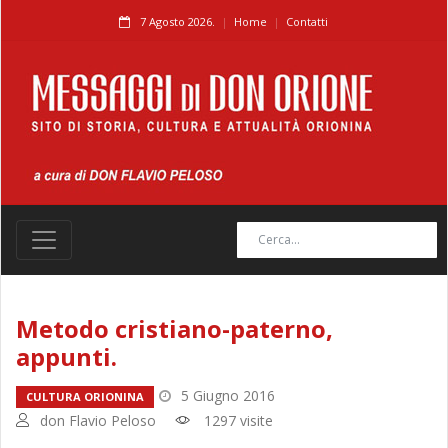
7 Agosto 2026.
Home
Contatti
Metodo cristiano-paterno,
appunti.
5 Giugno 2016
CULTURA ORIONINA
don Flavio Peloso
1297 visite