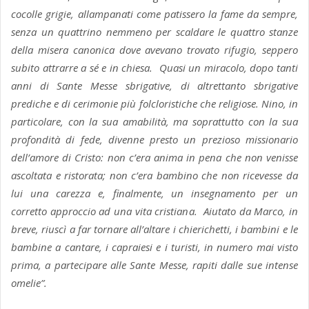
cocolle grigie, allampanati come patissero la fame da sempre,
senza un quattrino nemmeno per scaldare le quattro stanze
della misera canonica dove avevano trovato rifugio, seppero
subito attrarre a sé e in chiesa. Quasi un miracolo, dopo tanti
anni di Sante Messe sbrigative, di altrettanto sbrigative
prediche e di cerimonie più folcloristiche che religiose. Nino, in
particolare, con la sua amabilità, ma soprattutto con la sua
profondità di fede, divenne presto un prezioso missionario
dell’amore di Cristo: non c’era anima in pena che non venisse
ascoltata e ristorata; non c’era bambino che non ricevesse da
lui una carezza e, finalmente, un insegnamento per un
corretto approccio ad una vita cristiana. Aiutato da Marco, in
breve, riuscì a far tornare all’altare i chierichetti, i bambini e le
bambine a cantare, i capraiesi e i turisti, in numero mai visto
prima, a partecipare alle Sante Messe, rapiti dalle sue intense
omelie”.