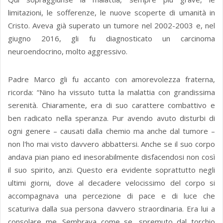
limitazioni, le sofferenze, le nuove scoperte di umanità in
Cristo. Aveva già superato un tumore nel 2002-2003 e, nel
giugno 2016, gli fu diagnosticato un carcinoma
neuroendocrino, molto aggressivo.
Padre Marco gli fu accanto con amorevolezza fraterna,
ricorda: “Nino ha vissuto tutta la malattia con grandissima
serenità. Chiaramente, era di suo carattere combattivo e
ben radicato nella speranza. Pur avendo avuto disturbi di
ogni genere – causati dalla chemio ma anche dal tumore –
non l'ho mai visto davvero abbattersi. Anche se il suo corpo
andava pian piano ed inesorabilmente disfacendosi non così
il suo spirito, anzi. Questo era evidente soprattutto negli
ultimi giorni, dove al decadere velocissimo del corpo si
accompagnava una percezione di pace e di luce che
scaturiva dalla sua persona davvero straordinaria. Era lui a
consolare me. Sembrava come se, spremuto dal torchio