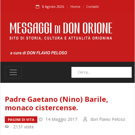
8 Agosto 2026.
Home
Contatti
Padre Gaetano (Nino) Barile,
monaco cistercense.
14 Maggio 2017
don Flavio Peloso
PAGINE DI VITA
2131 visite