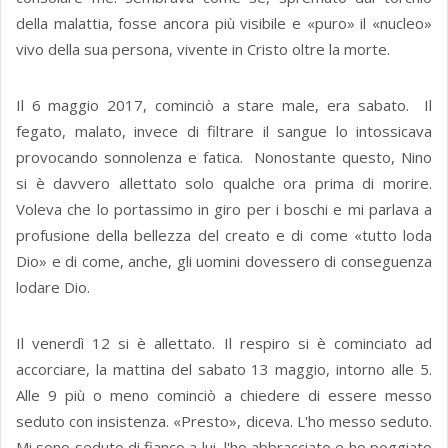
della malattia, fosse ancora più visibile e «puro» il «nucleo»
vivo della sua persona, vivente in Cristo oltre la morte.
Il 6 maggio 2017, cominciò a stare male, era sabato. Il
fegato, malato, invece di filtrare il sangue lo intossicava
provocando sonnolenza e fatica. Nonostante questo, Nino
si è davvero allettato solo qualche ora prima di morire.
Voleva che lo portassimo in giro per i boschi e mi parlava a
profusione della bellezza del creato e di come «tutto loda
Dio» e di come, anche, gli uomini dovessero di conseguenza
lodare Dio.
Il venerdì 12 si è allettato. Il respiro si è cominciato ad
accorciare, la mattina del sabato 13 maggio, intorno alle 5.
Alle 9 più o meno cominciò a chiedere di essere messo
seduto con insistenza. «Presto», diceva. L'ho messo seduto.
Mi sono seduto di fianco a lui, l'ho abbracciato e ho poggiato