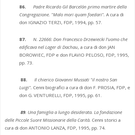
86.
Padre Ricardo Gil Barcelón primo martire della
Congregazione. "Malo mori quam foedari".
A cura di
don IGNAZIO TERZI, FDP, 1994, pp. 57.
87.
N. 22666: Don Francesco Drzewiecki l’uomo che
edificava nel Lager di Dachau
, a cura di don JAN
BOROWIEC, FDP e don FLAVIO PELOSO, FDP, 1995,
pp. 73.
88.
Il chierico Giovanni Mussati "il nostro San
Luigi".
Cenni biografici a cura di don F. PROSIA, FDP, e
don G. VENTURELLI, FDP, 1995, pp. 61.
89
. Una famiglia a lungo desiderata. La fondazione
delle Piccole Suore Missionarie della Carità.
Cenni storici a
cura di don ANTONIO LANZA, FDP, 1995, pp. 74.