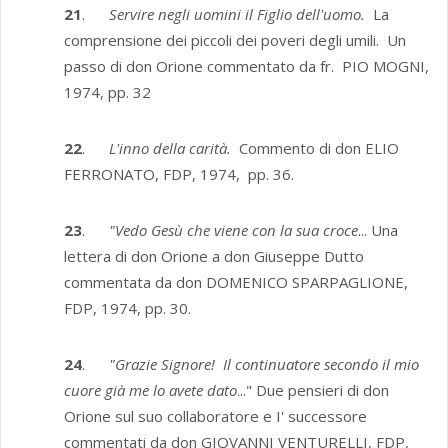
21
.
Servire negli uomini il Figlio dell'uomo.
La
comprensione dei piccoli dei poveri degli umili. Un
passo di don Orione commentato da fr. PIO MOGNI,
1974, pp. 32
22
.
L'inno della carità.
Commento di don ELIO
FERRONATO, FDP, 1974, pp. 36.
23
.
"Vedo Gesù che viene con la sua croce
... Una
lettera di don Orione a don Giuseppe Dutto
commentata da don DOMENICO SPARPAGLIONE,
FDP, 1974, pp. 30.
24
.
"Grazie Signore! Il continuatore secondo il mio
cuore già me lo avete dato
..." Due pensieri di don
Orione sul suo collaboratore e I' successo­re
commentati da don GIOVANNI VENTURELLI, FDP,