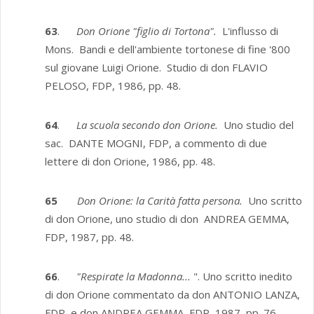
63
.
Don Orione "figlio di Tortona".
L'influsso di
Mons. Bandi e dell'ambi­ente tortonese di fine '800
sul giovane Luigi Orione. Studio di don FLAVIO
PELOSO, FDP, 1986, pp. 48.
64
.
La scuola secondo don Orione.
Uno studio del
sac. DANTE MOGNI, FDP, a commento di due
lettere di don Orione, 1986, pp. 48.
65
Don Orione: la Carità fatta persona.
Uno scritto
di don Orione, uno studio di don ANDREA GEMMA,
FDP, 1987, pp. 48.
66
.
"Respirate la Madonna...
". Uno scritto inedito
di don Orione commen­tato da don ANTONIO LANZA,
FDP, e don ANDREA GEMMA, FDP, 1987, pp. 76.