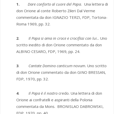
1.
Dare conforto al cuore del Papa.
Una lettera di
don Orione al conte Roberto Zileri Dal Verme
commentata da don IGNAZIO TERZI, FDP, Tortona-
Roma 1969, pp. 32.
2
.
Il Papa si ama in croce e crocifissi con lui
... Uno
scritto inedito di don Orione commentato da don
ALBINO CESARO, FDP, 1969, pp. 24.
3
.
Cantate Domino canticum
novum. Uno scritto
di don Orione commentato da don GINO BRESSAN,
FDP, 1970, pp. 32.
4
.
Il Papa è il nostro
credo. Una lettera di don
Orione ai confratelli e aspiranti della Polonia
commentata da Mons. BRONISLAO DABROWSKI,
FDP, 1970, pp. 40.