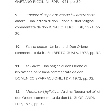
GAETANO PICCININI, FDP, 1971, pp. 32.
9
.
L'amore al Papa e ai Vescovi è il nostro sacro
amore. Una lettera di don Orione ai suoi religiosi
commentata da don IGNAZIO TERZI, FDP, 1971, pp.
30.
10
.
Sete di anime.
Un brano di Don Orione
commentato da fra FILIBERTO GUALA, 1972, pp. 32.
11
.
La Pausa.
Una pagina di don Orione di
ispirazione perosiana commen­tata da don
DOMENICO SPARPAGLIONE, FDP, 1972, pp. 32.
12
.
"Addio, cari figlioli
....... L'ultima "buona notte" di
don Orione commentata da don LUIGI ORLANDI,
FDP, 1972, pp. 32.