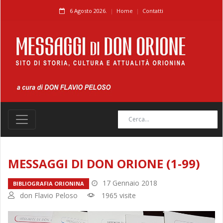
6 Agosto 2026.
Home
Contatti
MESSAGGI DI DON ORIONE (1-99)
17 Gennaio 2018
BIBLIOGRAFIA ORIONINA
don Flavio Peloso
1965 visite