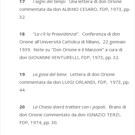
17
.
I segni dei tempi.
Una lettera di don Orione
commentata da don ALBINO CESARO, FDP, 1973, pp.
32.
18
.
"La c'è la Provvidenza!".
Conferenza di don
Orione all'Università Cattolica di Milano, 22 gennaio
1939. Note su "Don Orione e il Manzoni" a cura di
don GIOVANNI VENTURELLI, FDP, 1973, pp. 32.
19
.
La gioia del bene.
Lettera di don Orione
commentata da don LUIGI ORLANDI, FDP, 1973, pp.
44.
20
.
La Chiesa dovrà trattare con i popoli.
Brano di
don Orione commentato da don IGNAZIO TERZI,
FDP, 1974, pp. 30.