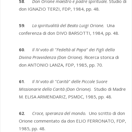
58
.
Don Orione maestro e padre spirituale.
Studio di
don IGNAZIO TERZI, FDP, 1984, pp. 48.
59
.
La spiritualità del Beato Luigi Orione.
Una
conferenza di don DIVO BARSOTTI, 1984, pp. 48.
60
.
Il IV voto di "Fedeltà al Papa" dei Figli della
Divina Provvidenza (Don Orione).
Ricerca storica di
don ANTONIO LANZA, FDP, 1985, pp. 70.
61
.
Il IV voto di "Carità" delle Piccole Suore
Missionarie della Carità (Don Orione).
Studio di Madre
M. ELISA ARMENDARIZ, PSMDC, 1985, pp. 48.
62
.
Croce, speranza del mondo.
Uno scritto di don
Orione commentato da don ELIO FERRONATO, FDP,
1985, pp. 48.