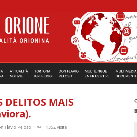
IA
ATTUALITÀ
TORTONA
DON FLAVIO
MULTILINGUE
MULTIMEDIA
NA
NOTIZIE
IERI E OGGI
PELOSO
EN FR ES PT PL
DOCUMENTI
 DELITOS MAIS
O
viora).
n Flavio Peloso
1352 visite