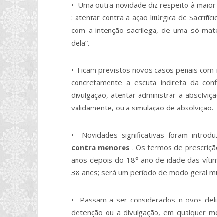
• Uma outra novidade diz respeito à maior 
: atentar contra a ação litúrgica do Sacrifí
com a intenção sacrílega, de uma só maté
dela”.
• Ficam previstos novos casos penais com
concretamente a escuta indireta da con
divulgação, atentar administrar a absolviç
validamente, ou a simulação de absolvição.
• Novidades significativas foram intro
contra menores
. Os termos de prescriç
anos depois do 18° ano de idade das víti
38 anos; será um período de modo geral muit
• Passam a ser considerados n ovos del
detenção ou a divulgação, em qualquer m