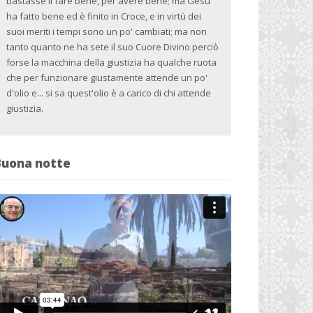
bastasse il fare bene, per avere bene; ma Gesù
ha fatto bene ed è finito in Croce, e in virtù dei
suoi meriti i tempi sono un po' cambiati; ma non
tanto quanto ne ha sete il suo Cuore Divino perciò
forse la macchina della giustizia ha qualche ruota
che per funzionare giustamente attende un po'
d'olio e... si sa quest'olio è a carico di chi attende
giustizia.
Buona notte