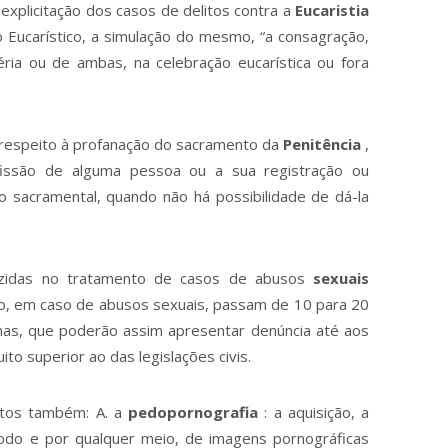
explicitação dos casos de delitos contra a
Eucaristia
cio Eucarístico, a simulação do mesmo, “a consagração,
ria ou de ambas, na celebração eucarística ou fora
 respeito à profanação do sacramento da
Penitência
,
fissão de alguma pessoa ou a sua registração ou
ão sacramental, quando não há possibilidade de dá-la
duzidas no tratamento de casos de abusos
sexuais
ão, em caso de abusos sexuais, passam de 10 para 20
mas, que poderão assim apresentar denúncia até aos
o superior ao das legislações civis.
itos também: A. a
pedopornografia
: a aquisição, a
odo e por qualquer meio, de imagens pornográficas