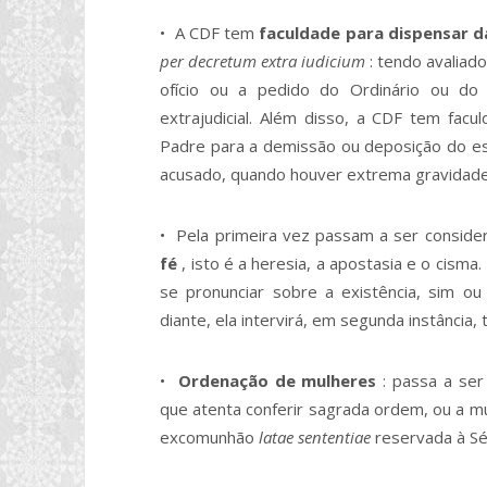
• A CDF tem
faculdade
para dispensar da
per decretum extra iudicium
: tendo avaliad
ofício ou a pedido do Ordinário ou do 
extrajudicial. Além disso, a CDF tem fac
Padre para a demissão ou deposição do est
acusado, quando houver extrema gravidade
• Pela primeira vez passam a ser consid
fé
, isto é a heresia, a apostasia e o cisma
se pronunciar sobre a existência, sim o
diante, ela intervirá, em segunda instância
•
Ordenação de mulheres
: passa a se
que atenta conferir sagrada ordem, ou a m
excomunhão
latae sententiae
reservada à Sé