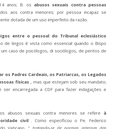
14 anos; B. os
abusos sexuais contra pessoas
ados aos contra menores; por pessoa incapaz se
ente dotada de um uso imperfeito da razão.
eigos entre o pessoal do Tribunal eclesiástico
ão de leigos é vista como essencial quando o Bispo
 um caso de psicólogos, di sociólogos, de peritos de
gar os Padres Cardeais, os Patriarcas, os Legados
essoas físicas
, mas que estejam sob seu mandato;
e ser encarregada a CDF para fazer indagações e
aos abusos sexuais contra menores se refere
à
oridade civil
. Como especificou o Pe. Federico
 do Vaticano, “
tratando-se de normas internas das