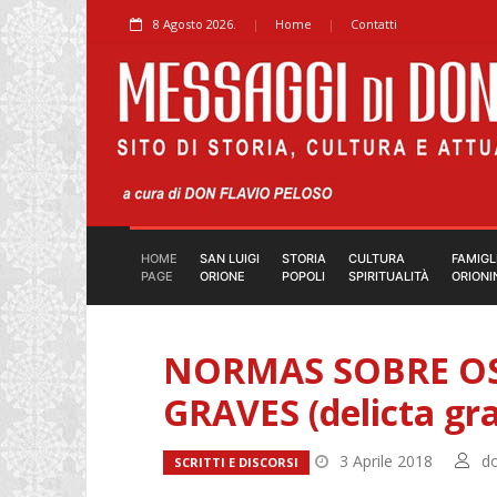
8 Agosto 2026.
Home
Contatti
HOME
SAN LUIGI
STORIA
CULTURA
FAMIGL
PAGE
ORIONE
POPOLI
SPIRITUALITÀ
ORIONI
NORMAS SOBRE OS
GRAVES (delicta gra
3 Aprile 2018
do
SCRITTI E DISCORSI