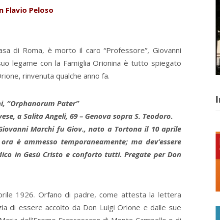
n Flavio Peloso
casa di Roma, è morto il caro “Professore”, Giovanni
 suo legame con la Famiglia Orionina è tutto spiegato
Orione, rinvenuta qualche anno fa.
I
ani, “Orphanorum Pater”
ese, a Salita Angeli, 69 – Genova sopra S. Teodoro.
 Giovanni Marchi fu Giov., nato a Tortona il 10 aprile
er ora è ammesso temporaneamente; ma dev’essere
dico in Gesù Cristo e conforto tutti. Pregate per Don
prile 1926. Orfano di padre, come attesta la lettera
zia di essere accolto da Don Luigi Orione e dalle sue