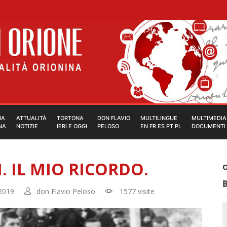
IA
ATTUALITÀ
TORTONA
DON FLAVIO
MULTILINGUE
MULTIMEDIA
NA
NOTIZIE
IERI E OGGI
PELOSO
EN FR ES PT PL
DOCUMENTI
 IL MIO RICORDO.
O
2019
don Flavio Peloso
1577 visite