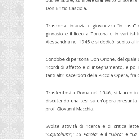
buone Suore, su interessamento di Sorella
Don Brizio Casciola.
Trascorse infanzia e giovinezza “in casa”
ginnasio e il liceo a Tortona e in vari ist
Alessandria nel 1945 e si dedicò subito all
Conobbe di persona Don Orione, del quale 
ricordi di affetto e di insegnamento, e p
tanti altri sacerdoti della Piccola Opera, fr
Trasferitosi a Roma nel 1946, si laureò i
discutendo una tesi su un'opera presunta d
prof. Giovanni Macchia.
Svolse attività di ricerca e di critica let
“
Capitolium”,” La Parola”
e il “
Libro”
e “
La 