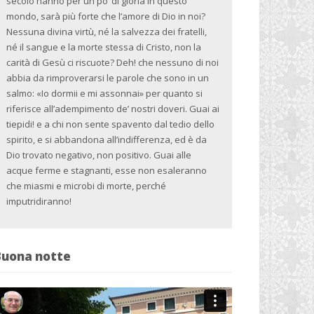
secolo hanno per un po’ di gloria in questo
mondo, sarà più forte che l’amore di Dio in noi?
Nessuna divina virtù, né la salvezza dei fratelli,
né il sangue e la morte stessa di Cristo, non la
carità di Gesù ci riscuote? Deh! che nessuno di noi
abbia da rimproverarsi le parole che sono in un
salmo: «Io dormii e mi assonnai» per quanto si
riferisce all’adempimento de’ nostri doveri. Guai ai
tiepidi! e a chi non sente spavento dal tedio dello
spirito, e si abbandona all’indifferenza, ed è da
Dio trovato negativo, non positivo. Guai alle
acque ferme e stagnanti, esse non esaleranno
che miasmi e microbi di morte, perché
imputridiranno!
Buona notte