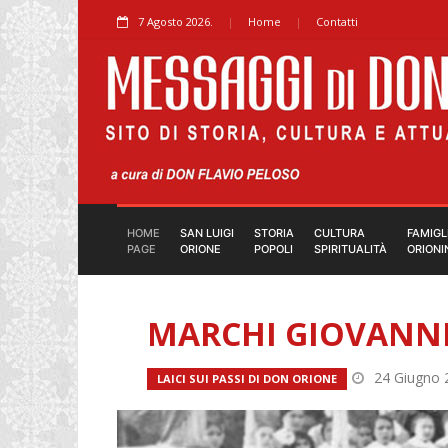
7 Agosto 2026.
Home
Contatti
HOME
SAN LUIGI
STORIA
CULTURA
FAMIGL
PAGE
ORIONE
POPOLI
SPIRITUALITÀ
ORIONI
MARCHI GIOVANNI.
24 Giugno 
LAICI SUI PASSI DI DON ORIONE