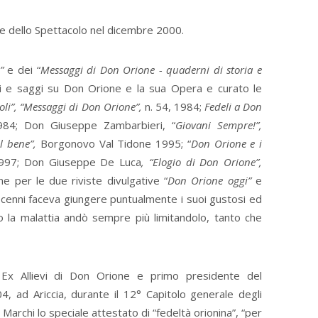
te dello Spettacolo nel dicembre 2000.
i”
e dei “
Messaggi di Don Orione - quaderni di storia e
li e saggi su Don Orione e la sua Opera e curato le
toli”, “Messaggi di Don Orione”,
n. 54, 1984;
Fedeli a Don
84; Don Giuseppe Zambarbieri, “
Giovani Sempre!”,
el bene”,
Borgonovo Val Tidone 1995; “
Don Orione e i
1997; Don Giuseppe De Luca
, “Elogio di
Don Orione”,
 per le due riviste divulgative “
Don Orione oggi”
e
decenni faceva giungere puntualmente i suoi gustosi ed
do la malattia andò sempre più limitandolo, tanto che
 Ex Allievi di Don Orione e primo presidente del
4, ad Ariccia, durante il 12° Capitolo generale degli
 Marchi lo speciale attestato di “fedeltà orionina”, “per