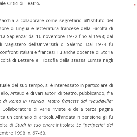
le Critici di Teatro.
acchia a collaborare come segretario all'Istituto del
ore di Lingua e letteratura francese della Facoltà di
 “La Sapienza” dal 16 novembre 1972 fino al 1998; dal
 Magistero dell'Università di Salerno. Dal 1974 fu
e confronti italiani e francesi. Fu anche docente di Storia
coltà di Lettere e Filosofia della stessa Lumsa negli
ituale del suo tempo, si è interessato in particolare di
llo, Artaud e di vari autori di teatro, pubblicando, fra
to di Roma in Francia, Teatro francese dal "vaudeville"
. Collaboratore di varie riviste e della terza pagina
ca un centinaio di articoli. All'andata in pensione gli fu
colta di
Studi
in suo onore
intitolata
Le
"peripezie" del
embre 1998, n. 67-68.