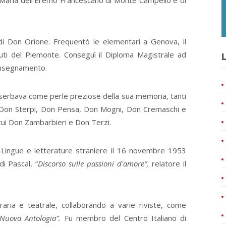
 Maria dell'Eremo Francescano di Monte Campello e di
 di Don Orione. Frequentò le elementari a Genova, il
ituti del Piemonte. Conseguì il Diploma Magistrale ad
L
'insegnamento.
serbava come perle preziose della sua memoria, tanti
oi Don Sterpi, Don Pensa, Don Mogni, Don Cremaschi e
a cui Don Zambarbieri e Don Terzi.
n Lingue e letterature straniere il 16 novembre 1953
i Pascal, “
Discorso
sulle
passioni d'amore”,
relatore il
teraria e teatrale, collaborando a varie riviste, come
Nuova Antologia”.
Fu membro del Centro Italiano di