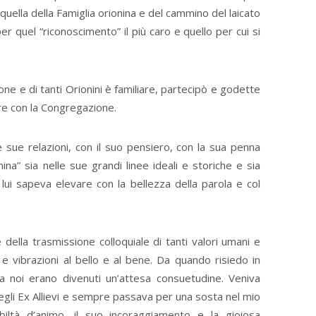
 quella della Famiglia orionina e del cammino del laicato
er quel “riconoscimento” il più caro e quello per cui si
one e di tanti Orionini è familiare, partecipò e godette
re con la Congregazione.
 sue relazioni, con il suo pensiero, con la sua penna
ina” sia nelle sue grandi linee ideali e storiche e sia
lui sapeva elevare con la bellezza della parola e col
della trasmissione colloquiale di tanti valori umani e
oli e vibrazioni al bello e al bene. Da quando risiedo in
ra noi erano divenuti un’attesa consuetudine. Veniva
degli Ex Allievi e sempre passava per una sosta nel mio
obiltà d’animo, il suo incoraggiamento e la gioiosa