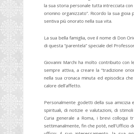
la sua storia personale tutta intrecciata con
orionino organizzato”. Ricordo la sua gioia p
sentiva più onorato nella sua vita.
La sua bella famiglia, ove il nome di Don Ori
di questa “parentela” speciale del Professo
Giovanni Marchi ha molto contribuito con le
sempre attiva, a creare la “tradizione orion
nella sua cronaca minuta ed episodica che 
calore dell’affetto.
Personalmente godetti della sua amicizia e 
spirituali, di notizie e valutazioni, di stim
Curia generale a Roma, i brevi colloqui t
settimanalmente, fin che poté, nell’Ufficio 
ufficio: il suo interessamento, la sua n