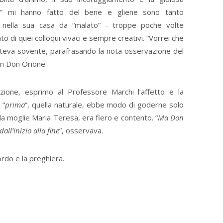
ne” mi hanno fatto del bene e gliene sono tanto
 e nella sua casa da “malato” - troppe poche volte
to di quei colloqui vivaci e sempre creativi. “Vorrei che
eteva sovente, parafrasando la nota osservazione del
on Don Orione.
azione, esprimo al Professore Marchi l’affetto e la
 “
prima
”, quella naturale, ebbe modo di goderne solo
 la moglie Maria Teresa, era fiero e contento. “
Ma Don
ll’inizio alla fine
”, osservava.
cordo e la preghiera.