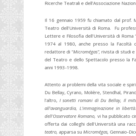
Ricerche Teatrali e dell'Associazione Naziona
Il 16 gennaio 1959 fu chiamato dal prof. M
Teatro dell'Università di Roma. Fu profess
Lettere e Filosofia dell'Università di Roma
1974 al 1980, anche presso la Facoltà di
redattore di “
Micromégas”,
rivista di studi 
del Teatro e dello Spettacolo presso la Fa
anni 1993-1998.
Attento ai problemi della vita sociale e spir
Du Bellay, Cyrano, Molière, Stendhal, Pirande
l'altro,
I sonetti romani di Du Bellay, Il mi
all'avanguardia, L'immaginazione in libertà
dell'Osservatore Romano,
vi ha pubblicato cir
offerta dai colleghi dell'Università una rac
teatro,
apparsa su
Micromégas,
Gennaio-Dic