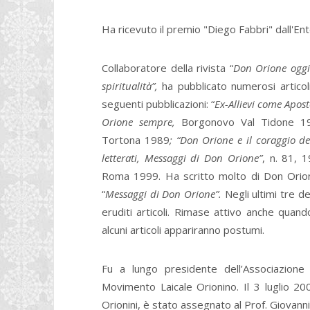
Ha ricevuto il premio "Diego Fabbri" dall'En
Collaboratore della rivista “
Don Orione ogg
spiritualità”,
ha pubblicato numerosi artico
seguenti pubblicazioni: “
Ex-Allievi come Apos
Orione sempre,
Borgonovo Val Tidone 19
Tortona 1989
; “Don Orione e il coraggio d
letterati, Messaggi di Don Orione”
, n. 81, 
Roma 1999. Ha scritto molto di Don Orione
“
Messaggi di Don Orione”.
Negli ultimi tre 
eruditi articoli. Rimase attivo anche quan
alcuni articoli appariranno postumi.
Fu a lungo presidente dell’Associazione
Movimento Laicale Orionino. Il 3 luglio 200
Orionini, è stato assegnato al Prof. Giovanni