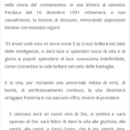
nella storia del cristianesimo. In una lettera al canonico
Perduca del 16 dicembre 1931 richiamerà, e non
casualmente, la lezione di Bossuet, rinnovando aspirazioni
lontane con inusitato vigore.
“Et erunt coeli novi et terra nova! E la Croce brillerà nel cielo
delle intelligenze, e darà luce e splendori nuovi di vita e di
gloria ai popoli: splenderà di luce soavissima indefettibile,
come Costantino la vide brillare nel cielo delle battaglie.
E la vita, pur restando una universale milizia di virtù, di
bontà, di perfezionamento continuo, la vita diventerà
un'agape fraterna in cui ciascuno offra, invece di prendere.
E ciascuno avrà un cuore vivo di Dio, si sentirà e sarà
operaio di Dio: sarà felice di dare la vita alla giustizia, alla
verità, alla carità, a Gesù Cristo, che è Via, Verità, Vita,