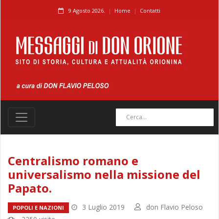
9 Agosto 2026.
Home
Contatti
Centralismo romano e
universalismo nella missione del
Papato.
3 Luglio 2019
don Flavio Peloso
POPOLI E NAZIONI