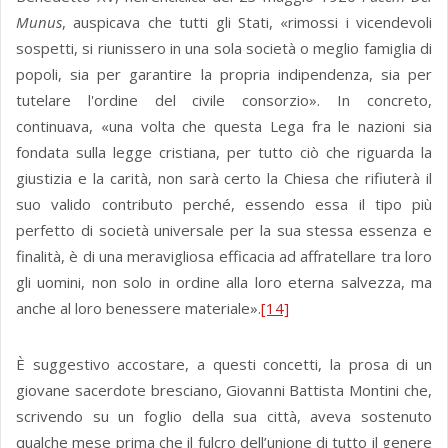
Munus
, auspicava che tutti gli Stati, «rimossi i vicendevoli
sospetti, si riunissero in una sola società o meglio famiglia di
popoli, sia per garantire la propria indipendenza, sia per
tutelare l'ordine del civile consorzio». In concreto,
continuava, «una volta che questa Lega fra le nazioni sia
fondata sulla legge cristiana, per tutto ciò che riguarda la
giustizia e la carità, non sarà certo la Chiesa che rifiuterà il
suo valido contributo perché, essendo essa il tipo più
perfetto di società universale per la sua stessa essenza e
finalità, è di una meravigliosa efficacia ad affratellare tra loro
gli uomini, non solo in ordine alla loro eterna salvezza, ma
anche al loro benessere materiale».
[14]
È suggestivo accostare, a questi concetti, la prosa di un
giovane sacerdote bresciano, Giovanni Battista Montini che,
scrivendo su un foglio della sua città, aveva sostenuto
qualche mese prima che il fulcro dell’unione di tutto il genere