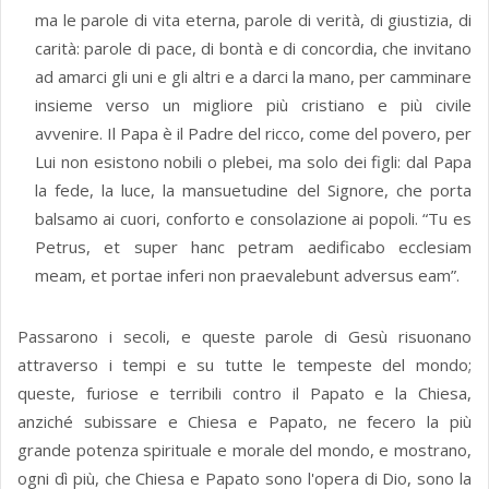
ma le parole di vita eterna, parole di verità, di giustizia, di
carità: parole di pace, di bontà e di concordia, che invitano
ad amarci gli uni e gli altri e a darci la mano, per camminare
insieme verso un migliore più cristiano e più civile
avvenire. Il Papa è il Padre del ricco, come del povero, per
Lui non esistono nobili o plebei, ma solo dei figli: dal Papa
la fede, la luce, la mansuetudine del Signore, che porta
balsamo ai cuori, conforto e consolazione ai popoli. “Tu es
Petrus, et super hanc petram aedificabo ecclesiam
meam, et portae inferi non praevalebunt adversus eam”.
Passarono i secoli, e queste parole di Gesù risuonano
attraverso i tempi e su tutte le tempeste del mondo;
queste, furiose e terribili contro il Papato e la Chiesa,
anziché subissare e Chiesa e Papato, ne fecero la più
grande potenza spirituale e morale del mondo, e mostrano,
ogni dì più, che Chiesa e Papato sono l'opera di Dio, sono la