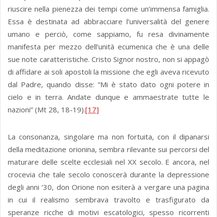
riuscire nella pienezza dei tempi come un’immensa famiglia.
Essa è destinata ad abbracciare l’universalità del genere
umano e perciò, come sappiamo, fu resa divinamente
manifesta per mezzo dell’unità ecumenica che è una delle
sue note caratteristiche. Cristo Signor nostro, non si appagò
di affidare ai soli apostoli la missione che egli aveva ricevuto
dal Padre, quando disse: “Mi è stato dato ogni potere in
cielo e in terra. Andate dunque e ammaestrate tutte le
nazioni” (Mt 28, 18-19).
[17]
La consonanza, singolare ma non fortuita, con il dipanarsi
della meditazione orionina, sembra rilevante sui percorsi del
maturare delle scelte ecclesiali nel XX secolo. E ancora, nel
crocevia che tale secolo conoscerà durante la depressione
degli anni ’30, don Orione non esiterà a vergare una pagina
in cui il realismo sembrava travolto e trasfigurato da
speranze ricche di motivi escatologici, spesso ricorrenti