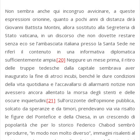
Non sembra anche qui incongruo avvicinare, a queste
espressioni orionine, quanto a pochi anni di distanza dirà
Giovanni Battista Montini, allora sostituto alla Segreteria di
Stato vaticana, in un discorso che non dovette restare
senza eco se l’ambasciata italiana presso la Santa Sede ne
riferì il contenuto in una informativa diplomatica
sufficientemente ampia.
[20]
Neppure un mese prima, il ritiro
delle truppe tedesche dalla capitale sembrava aver
inaugurato la fine di atroci incubi, benché le dure condizioni
della vita quotidiana e l’accavallarsi di allarmanti notizie non
avessero ancora allentato la morsa degli stenti e delle
oscure inquietudini.
[21]
Sull’orizzonte dell’opinione pubblica,
solcato da speranze e da timori, prendevano via via risalto
le figure del Pontefice e della Chiesa, in un crescendo di
popolarità che per lo storico Federico Chabod sembrò
riprodurre, “in modo non molto diverso”, immagini risalenti al