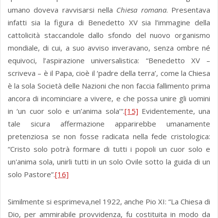
umano doveva ravvisarsi nella
Chiesa romana
. Presentava
infatti sia la figura di Benedetto XV sia l’immagine della
cattolicità staccandole dallo sfondo del nuovo organismo
mondiale, di cui, a suo avviso inveravano, senza ombre né
equivoci, l’aspirazione universalistica: “Benedetto XV –
scriveva – è il Papa, cioè il ‘padre della terra’, come la Chiesa
è la sola Società delle Nazioni che non faccia fallimento prima
ancora di incominciare a vivere, e che possa unire gli uomini
in ‘un cuor solo e un’anima sola’“.
[15]
Evidentemente, una
tale sicura affermazione apparirebbe umanamente
pretenziosa se non fosse radicata nella fede cristologica:
“Cristo solo potrà formare di tutti i popoli un cuor solo e
un'anima sola, unirli tutti in un solo Ovile sotto la guida di un
solo Pastore”.
[16]
Similmente si esprimeva,nel 1922, anche Pio XI: “La Chiesa di
Dio, per ammirabile provvidenza, fu costituita in modo da