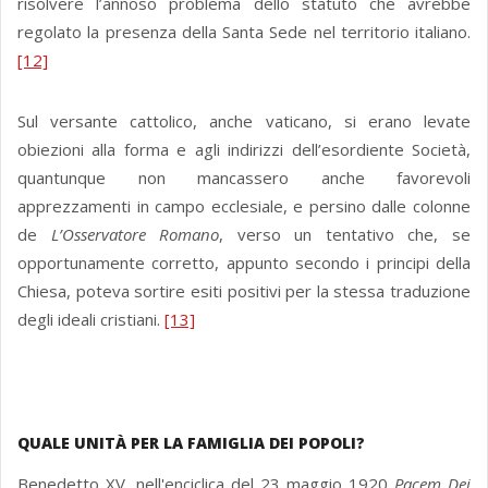
risolvere l’annoso problema dello statuto che avrebbe
regolato la presenza della Santa Sede nel territorio italiano.
[12]
Sul versante cattolico, anche vaticano, si erano levate
obiezioni alla forma e agli indirizzi dell’esordiente Società,
quantunque non mancassero anche favorevoli
apprezzamenti in campo ecclesiale, e persino dalle colonne
de
L’Osservatore Romano
, verso un tentativo che, se
opportunamente corretto, appunto secondo i principi della
Chiesa, poteva sortire esiti positivi per la stessa traduzione
degli ideali cristiani.
[13]
QUALE UNITÀ PER LA FAMIGLIA DEI POPOLI?
Benedetto XV, nell'enciclica del 23 maggio 1920
Pacem Dei