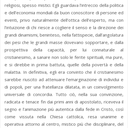
religiosi, spesso mistici. Egli guardava l’intreccio della politica
e dell’economia mondiali da buon conoscitore di persone ed
eventi, privo naturalmente dell’ottica dell’esperto, ma con
l’intuizione di chi riesce a cogliere il senso e la direzione dei
grandi dinamismi, beninteso, nella fattispecie, dall’angolatura
dei pesi che le grandi masse dovevano sopportare, e dalla
prospettiva della capacità, per lui connaturale al
cristianesimo, a sanare non solo le ferite spirituali, ma pure,
e si direbbe in prima battuta, quelle della povertà e della
malattia. In definitiva, egli era convinto che il cristianesimo
sarebbe riuscito ad attenuare l’emarginazione di individui e
di popoli, per una fratellanza dilatata, in un coinvolgimento
universale di concordia. Tutto ciò, nella sua convinzione,
radicata e tenace fin dai primi anni di apostolato, riceveva il
segno e l’animazione più autentica dalla fede in Cristo, così
come vissuta nella Chiesa cattolica, resa unanime e
operativa attorno al centro, mistico più che disciplinare, del