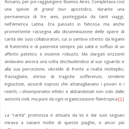
Rosario, per poi raggiungere Buenos Aires. Completava così
una specie di
grand tour
apostolico, durante una
permanenza di tre anni, punteggiata da tanti viaggi,
nell’America Latina. Era passato in faticosa ma anche
promettente rassegna alla disseminazione delle opere di
carità dei suoi collaboratori, cui si sentiva stretto da legami
di fraternità e di paternità sempre più saldi e soffusi di un
affetto patetico e insieme robusto. Ma slargati orizzonti
andavano ancora una volta dischiudendosi al suo sguardo e
alla sua percezione, vibratile di fronte a realtà molteplici,
frastagliate, intrise di tragiche sofferenze, stridenti
ingiustizie, assurdi soprusi che attanagliavano i poveri e i
reietti, i
desamparados
infelici e abbandonati non solo dalle
autorità civili, ma pure da ogni organizzazione filantropica.
[1]
La “carità” promossa e attuata da lui e dai suoi seguaci
mirava a sanare molte di queste piaghe, e ancor più