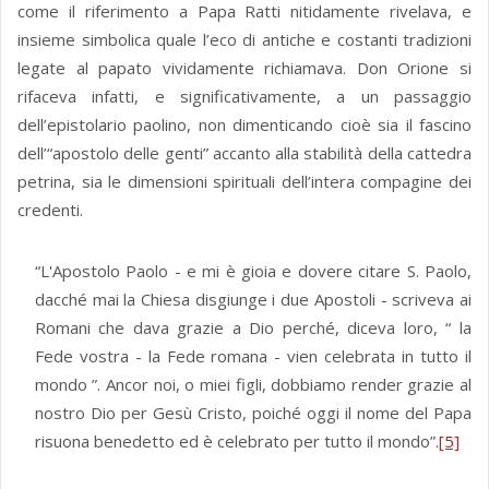
come il riferimento a Papa Ratti nitidamente rivelava, e
insieme simbolica quale l’eco di antiche e costanti tradizioni
legate al papato vividamente richiamava. Don Orione si
rifaceva infatti, e significativamente, a un passaggio
dell’epistolario paolino, non dimenticando cioè sia il fascino
dell’“a­postolo delle genti” accanto alla stabilità della cattedra
petrina, sia le dimensioni spirituali dell’intera compagine dei
credenti.
“L'Apostolo Paolo - e mi è gioia e dovere citare S. Paolo,
dacché mai la Chiesa disgiunge i due Apostoli - scriveva ai
Romani che dava grazie a Dio perché, diceva loro, “ la
Fede vostra - la Fede romana - vien celebrata in tutto il
mondo ”. Ancor noi, o miei figli, dobbiamo render grazie al
nostro Dio per Gesù Cristo, poiché oggi il nome del Papa
risuona benedetto ed è celebrato per tutto il mondo”.
[5]