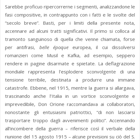
Sarebbe proficuo ripercorrerne i segmenti, analizzandone le
fasi compositive, in contrappunto con i fatti e le svolte del
“secolo breve”. Basti, per i limiti della presente nota,
accennare ad alcuni tratti significativi. Il primo si colloca al
tramonto sanguinoso di quella che venne chiamata, forse
per antifrasi,
belle époque
europea, il cui dissolversi
romanzieri come Musil e Kafka, ad esempio, seppero
rendere in pagine disarmate e spietate. La deflagrazione
mondiale rappresenta l’esplodere sconvolgente di una
tensione terribile, destinata a produrre una immane
catastrofe. Ebbene, nel 1915, mentre la guerra si allargava,
trascinando anche l’Italia in un vortice sconvolgente e
imprevedibile, Don Orione raccomandava ai collaboratori,
nonostante gli entusiasmi patriottici, “di non lasciarsi
trasportare troppo dagli avvenimenti politici”. Accennando
all’incombere della guerra – riferisce così il verbale della
riunione del 15 agosto 1915 – alcune previsioni su ciò del S.