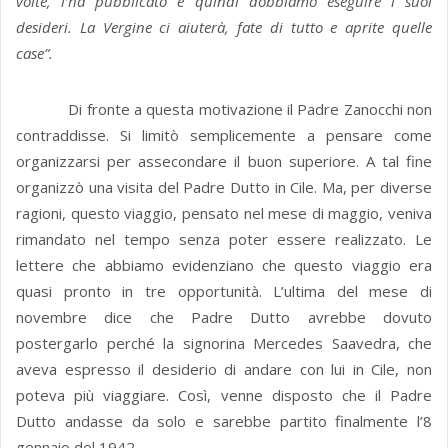
volte, l’ha pubblicato e quindi dobbiamo eseguire i suoi
desideri. La Vergine ci aiuterà, fate di tutto e aprite quelle
case”.
Di fronte a questa motivazione il Padre Zanocchi non
contraddisse. Si limitò semplicemente a pensare come
organizzarsi per assecondare il buon superiore. A tal fine
organizzò una visita del Padre Dutto in Cile. Ma, per diverse
ragioni, questo viaggio, pensato nel mese di maggio, veniva
rimandato nel tempo senza poter essere realizzato. Le
lettere che abbiamo evidenziano che questo viaggio era
quasi pronto in tre opportunità. L’ultima del mese di
novembre dice che Padre Dutto avrebbe dovuto
postergarlo perché la signorina Mercedes Saavedra, che
aveva espresso il desiderio di andare con lui in Cile, non
poteva più viaggiare. Così, venne disposto che il Padre
Dutto andasse da solo e sarebbe partito finalmente l’8
gennaio del 1942.