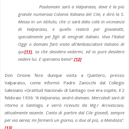
Posdomani sarò a Valparaiso, dove è la più
grande numerosa Colonia Italiana del Cile, e dirò la S.
Messa in un Istituto, che ci sarà dato colà in vicinanza
di Valparaiso, e quello resterà per giovanetti,
specialmente pei figli di emigrati italiani. Viva l'Italia!
Oggi o domani farò visita all'Ambasciatore italiano di
qui
[11]
, so che desidera vedermi, ed io pure desidero
vedere lui. E speriamo bene!”.
[12]
Don Orione fece dunque visita a Quintero, presso
Valparaiso, come informò Padre Zanocchi dal Collegio
Salesiano «Gratitud Nacional» di Santiago ove era ospite, il 2
febbraio 1936:
“A Valparaiso, andrò domani. Mercoledì sarò di
ritorno a Santiago, e verrò ricevuto da Mg.r Arcivescovo,
attualmente assente. Conto di partire dal Cile giovedì, sempre
per via aerea; mi fermerò un giorno, o due al più, a Mendoza”.
[13]