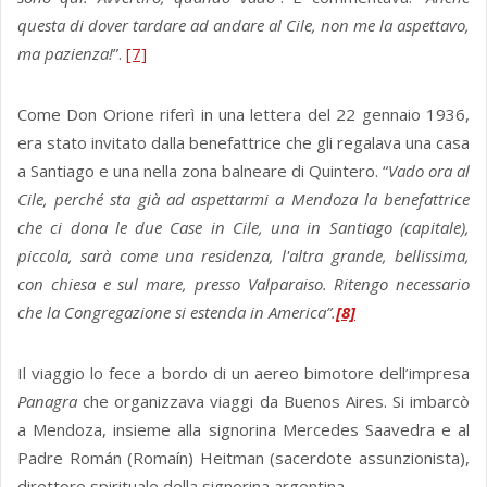
questa di dover tardare ad andare al Cile, non me la aspettavo,
ma pazienza!
”.
[7]
Come Don Orione riferì in una lettera del 22 gennaio 1936,
era stato invitato dalla benefattrice che gli regalava una casa
a Santiago e una nella zona balneare di Quintero. “
Vado ora al
Cile, perché sta già ad aspettarmi a Mendoza la benefattrice
che ci dona le due Case in Cile, una in Santiago (capitale),
piccola, sarà come una residenza, l'altra grande, bellissima,
con chiesa e sul mare, presso Valparaiso. Ritengo necessario
che la Congregazione si estenda in America”.
[8]
Il viaggio lo fece a bordo di un aereo bimotore dell’impresa
Panagra
che organizzava viaggi da Buenos Aires. Si imbarcò
a Mendoza, insieme alla signorina Mercedes Saavedra e al
Padre Román (Romaín) Heitman (sacerdote assunzionista),
direttore spirituale della signorina argentina.