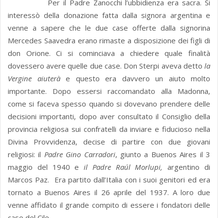
Per il Padre Zanocchi l’ubbidienza era sacra. Si
interessò della donazione fatta dalla signora argentina e
venne a sapere che le due case offerte dalla signorina
Mercedes Saavedra erano rimaste a disposizione dei figli di
don Orione. Ci si cominciava a chiedere quale finalità
dovessero avere quelle due case. Don Sterpi aveva detto
la
Vergine aiuterà
e questo era davvero un aiuto molto
importante. Dopo essersi raccomandato alla Madonna,
come si faceva spesso quando si dovevano prendere delle
decisioni importanti, dopo aver consultato il Consiglio della
provincia religiosa sui confratelli da inviare e fiducioso nella
Divina Provvidenza, decise di partire con due giovani
religiosi: il
Padre Gino Carradori
, giunto a Buenos Aires il 3
maggio del 1940 e
il Padre Raúl Morlupi,
argentino di
Marcos Paz. Era partito dall’Italia con i suoi genitori ed era
tornato a Buenos Aires il 26 aprile del 1937. A loro due
venne affidato il grande compito di essere i fondatori delle
case del Cile.