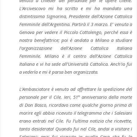
venuto a chieder del personale per le opere cilene.
L’Arcivescovo mi ha scritto e mi ha mandato una
distintissima Signorina, Presidente dell’Azione Cattolica
Femminile dell’Argentina. Partirà il 3 marzo. E’ venuta a
Genova per vedere il Piccolo Cottolengo, perché essa è
nostra benefattrice; poi è andata a Milano a studiare
l’organizzazione dell’Azione Cattolica Italiana
Femminile. Milano è il centro dell’Azione Cattolica
Italiana e vi ha sede all’Università Cattolica. Anch’io fui
a vederla e mi è parsa ben organizzata.
L’Ambasciatore è venuto ad affrettare la spedizione del
personale per il Cile. Ieri, 51° anniversario della morte
di Don Bosco, ricordavo come qualche giorno prima di
morire egli abbia ricevuto il telegramma che i Salesiani
erano entrati nel Cile. Fu l’ultima notizia che ricevette,
tanto desiderata! Quando fui nel Cile, andai a visitare i
Salesiani; anzi fui ricevuto in quella Casa che fu la