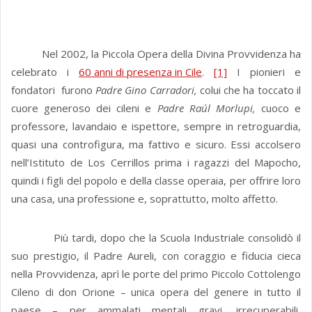
Nel 2002, la Piccola Opera della Divina Provvidenza ha
celebrato i
60 anni di presenza in Cile
.
[1]
I pionieri e
fondatori furono
Padre Gino Carradori,
colui che ha toccato il
cuore generoso dei cileni e
Padre Raúl Morlupi,
cuoco e
professore, lavandaio e ispettore, sempre in retroguardia,
quasi una controfigura, ma fattivo e sicuro. Essi accolsero
nell’Istituto de Los Cerrillos prima i ragazzi del Mapocho,
quindi i figli del popolo e della classe operaia, per offrire loro
una casa, una professione e, soprattutto, molto affetto.
Più tardi, dopo che la Scuola Industriale consolidò il
suo prestigio, il Padre Aureli, con coraggio e fiducia cieca
nella Provvidenza, aprì le porte del primo Piccolo Cottolengo
Cileno di don Orione – unica opera del genere in tutto il
paese – per ammalati mentali gravi, irrecuperabili,