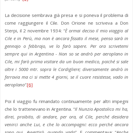
La decisione sembrava già presa e si poneva il problema di
come raggiungere il Cile. Don Orione ne scriveva a Don
Sterpi, il 2 novembre 1934: “
È ormai deciso il mio viaggio al
Cile e in Perù, ma non è ancora fissato il mese, penso sarà in
gennajo o febbrajo, ve lo farò sapere. Per ora scrivetemi
sempre qui in Argentina - Non so se andrò per aeroplano in
Cile, mi farò prima visitare da un buon medico, poiché si sale
oltre i 5000 mtr. sopra le Cordigliere; diversamente andrò in
ferrovia ma ci si mette 4 giorni, se il cuore resistesse, vado in
aeroplano”
.
[6]
Poi il viaggio fu rimandato continuamente per altri impegni
che lo trattenevano in Argentina. “
Il Nunzio Apostolico mi ha,
direi, proibito, di andare, per ora, al Cile, perché desidera
venirci anche Lui, e che lo accompagni: ecco perché ancora
sono qui. Avvertirò, quando vado
”. E commentava: “
Anche