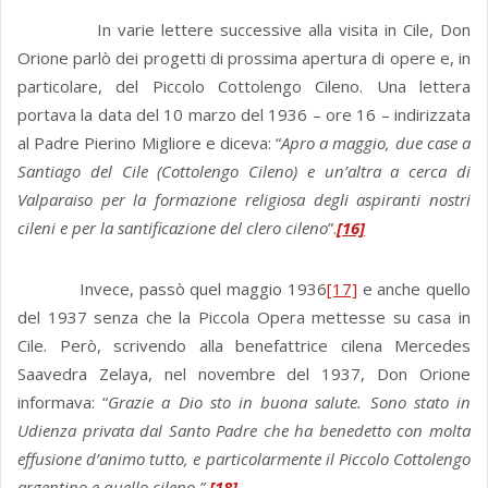
In varie lettere successive alla visita in Cile, Don
Orione parlò dei progetti di prossima apertura di opere e, in
particolare, del Piccolo Cottolengo Cileno. Una lettera
portava la data del 10 marzo del 1936 – ore 16 – indirizzata
al Padre Pierino Migliore e diceva: “
Apro a maggio, due case a
Santiago del Cile (Cottolengo Cileno) e un’altra a cerca di
Valparaiso per la formazione religiosa degli aspiranti nostri
cileni e per la santificazione del clero cileno
”.
[16]
Invece, passò quel maggio 1936
[17]
e anche quello
del 1937 senza che la Piccola Opera mettesse su casa in
Cile. Però, scrivendo alla benefattrice cilena Mercedes
Saavedra Zelaya, nel novembre del 1937, Don Orione
informava: “
Grazie a Dio sto in buona salute. Sono stato in
Udienza privata dal Santo Padre che ha benedetto con molta
effusione d’animo tutto, e particolarmente il Piccolo Cottolengo
argentino e quello cileno.”.
[18]