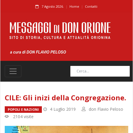
7 Agosto 2026.
Home
Contatti
CILE: Gli inizi della Congregazione.
4 Luglio 2019
don Flavio Peloso
POPOLI E NAZIONI
2104 visite